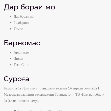
Дар бораи мо
Дар бораи мо
Роҳбарият
Тамос
Барномаҳо
Арши илм
Инсон
Теғи Сино
Суроға
Бахшида ба Рӯзи илми тоҷик дар мамлакат 14 апрели соли 2021
Муассисаи давлатии телевизиони Тоҷикистон - ТВ «Илм ва табиат»
ба фаъолият оғоз намуд.