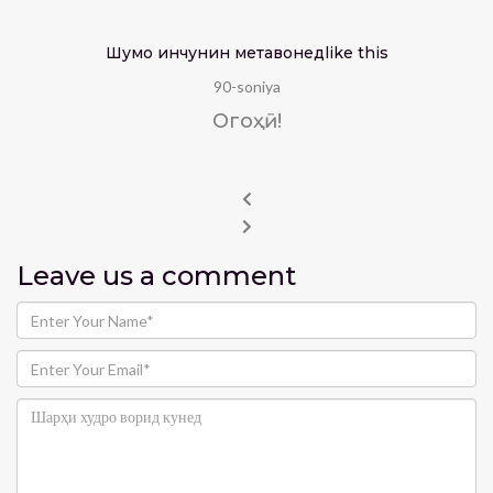
Шумо инчунин метавонед
like this
90-soniya
Огоҳӣ!
Leave us
a comment