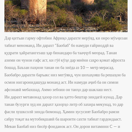
Дар қитъаи гарму офтобии Африқо дарахте мерӯяд, ки онро мӯъҷизаи
табиат меноманд. Ин дарахт “Баобаб” бо намуди ғайриоддӣ ва
қудрати ҳайратангезаш ҳар бинандаро ба тааҷҷуб меорад. Танаи
азими он чунон ғафс аст, ки гӯё кӯҳе дар миёни саҳро қомат афрохта
бошад. Баъзан паҳнои танаи он ба зиёда аз 10 — метр мерасад.
Баобабро дарахти баръакс низ мегӯянд, чун шохаҳояш ба решаҳои ба
осмон нигаронидашуда монанд аст. Ин намуди аҷиб ба он симои
афсонавӣ мебахшад. Аммо зебоии он танҳо дар шаклаш нест.
Ин дарахт метавонад ҳазор сол ва ҳатто бештар зиндагӣ кунад. Дар
танаи бузурги худ ин дарахт ҳазорҳо литр об захира мекунад, то дар
фасли хушксолӣ зинда бимонад. Ҳамин хусусият Баобабро рамзи
сабру тоқат ва мутобиқшавӣ ба шароити сахти табиат гардондааст.
Меваи Баобаб низ бисёр фоиданок аст. Он дорои витамини C — и