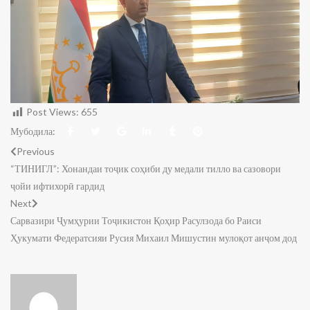
Post Views:
655
Мубодила:
Previous
“ТИНИГЛ”: Хонандаи тоҷик соҳиби ду медали тилло ва сазовори
ҷойи ифтихорӣ гардид
Next
Сарвазири Ҷумҳурии Тоҷикистон Қоҳир Расулзода бо Раиси
Ҳукумати Федератсияи Русия Михаил Мишустин мулоқот анҷом дод