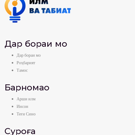
Дар бораи мо
Дар бораи мо
Роҳбарият
Тамос
Барномаҳо
Арши илм
Инсон
Теғи Сино
Суроға