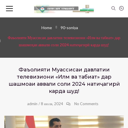
Home
90-soniya
Фаъолияти Муассисаи давлатии телевизиони «Илм ва табиат» дар
шашмоҳаи аввали соли 2024 натиҷагирӣ карда шуд!
Фаъолияти Муассисаи давлатии
телевизиони «Илм ва табиат» дар
шашмоҳаи аввали соли 2024 натиҷагирӣ
карда шуд!
admin
/
8 июля, 2024
No Comments