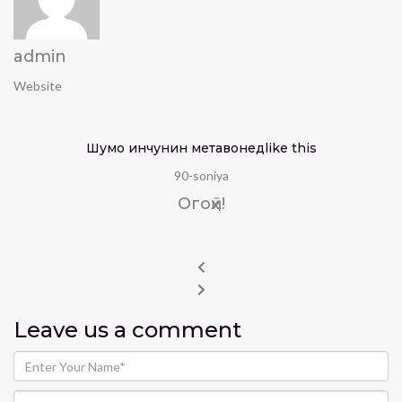
admin
Website
Шумо инчунин метавонед
like this
90-soniya
Огоҳӣ!
Leave us
a comment