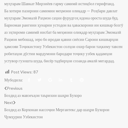
муҳтарам Шавкат Мирзиёев гарму самимӣ истиқбол гирифтанд.
Ба хотири пазироии самимии меҳмони олиқадр — Роҳбари давлат
муҳтарам Эмомалӣ Раҳмон саҳни фурудгоҳ идона ороста шуда буд.
Барномаи рангини ҳунарии устодон ва ҳаваскорони ин кишвар бозгӯ
аз эҳтироми самимӣ нисбат ба меҳмони олиқадр муҳтарам Эмомалӣ
Раҳмон мебошад, зеро бо иродаи қавии сиёсии Сарони кишварҳои
ҳамсояи Тоҷикистону Узбекистон солҳои охир барои таҳкиму тавсеи
робитаҳои дӯстии мардумони бародари тоҷику узбек қадамҳои
устувор гузошта шуда, бисёр тадбирҳои созанда амалӣ мегардад.
Post Views:
87
Мубодила:
Previous
Боздид аз мавзеъҳои таърихии шаҳри Бухоро
Next
Боздид аз Корхонаи нассоҷии Мергантекс дар шаҳри Бухорои
Ҷумҳурии Узбекистон