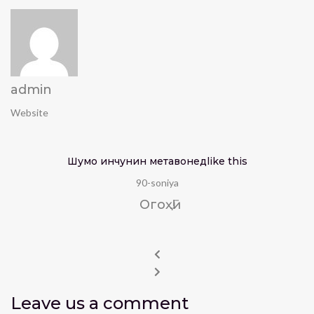
admin
Website
Шумо инчунин метавонед
like this
90-soniya
Огоҳӣ!
Leave us
a comment