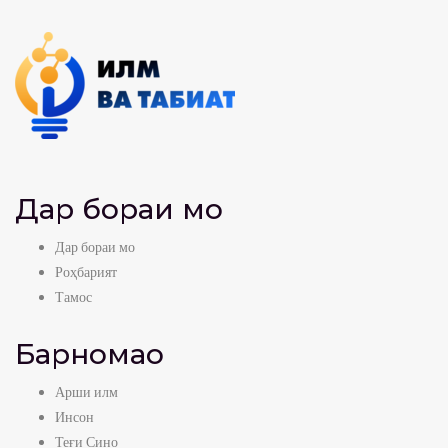
Дар бораи мо
Дар бораи мо
Роҳбарият
Тамос
Барномаҳо
Арши илм
Инсон
Теғи Сино