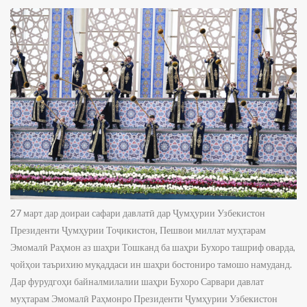
27 март дар доираи сафари давлатӣ дар Ҷумҳурии Узбекистон
Президенти Ҷумҳурии Тоҷикистон, Пешвои миллат муҳтарам
Эмомалӣ Раҳмон аз шаҳри Тошканд ба шаҳри Бухоро ташриф оварда,
ҷойҳои таърихию муқаддаси ин шаҳри бостониро тамошо намуданд.
Дар фурудгоҳи байналмилалии шаҳри Бухоро Сарвари давлат
муҳтарам Эмомалӣ Раҳмонро Президенти Ҷумҳурии Узбекистон