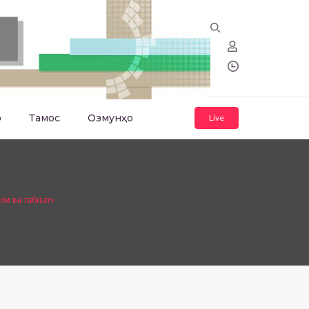
о
Тамос
Озмунҳо
Live
м ва табиат»