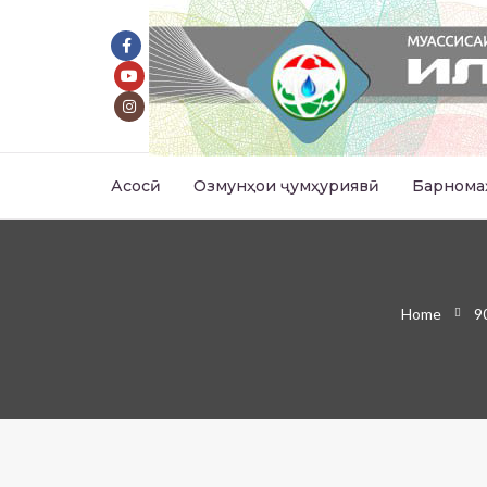
Асосӣ
Озмунҳои ҷумҳуриявӣ
Барнома
Home
9