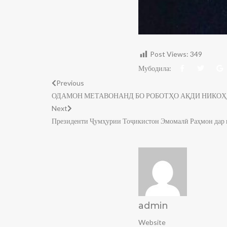
Post Views:
349
Мубодила:
Previous
ОДАМОН МЕТАВОНАНД БО РОБОТҲО АҚДИ НИКО
Next
Президенти Ҷумҳурии Тоҷикистон Эмомалӣ Раҳмон дар 
admin
Website