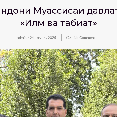
андони Муассисаи давла
«Илм ва табиат»
admin
/
24 августа, 2025
No Comments