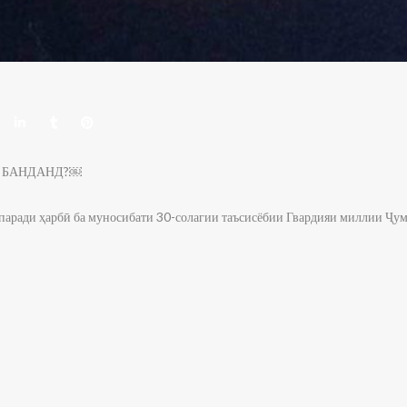
Ҳ БАНДАНД?￼
паради ҳарбӣ ба муносибати 30-солагии таъсисёбии Гвардияи миллии Ҷ