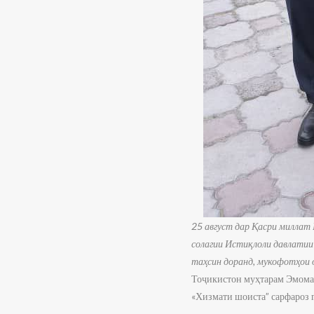
25 август дар Қасри милла
солагии Истиқлоли давлатии
таҳсин доранд, мукофотҳои о
Тоҷикистон муҳтарам Эмомал
«Хизмати шоиста” сарфароз 