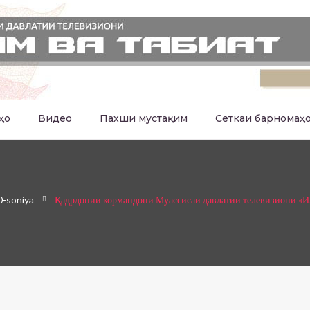
ҳо
Видео
Пахши мустақим
Сеткаи барномаҳ
0-soniya
Қадрдонии кормандони Муассисаи давлатии телевизиони «Ил