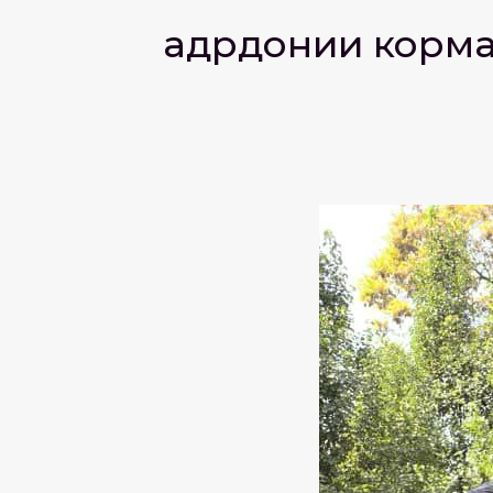
Қадрдонии корм