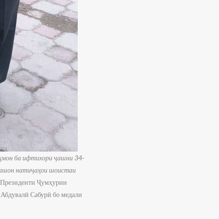
ҳмон ба ифтихори ҷашни 34-
яташон натиҷаҳои шоистаи
 Президенти Ҷумҳурии
 Абдувалӣ Сабурӣ бо медали