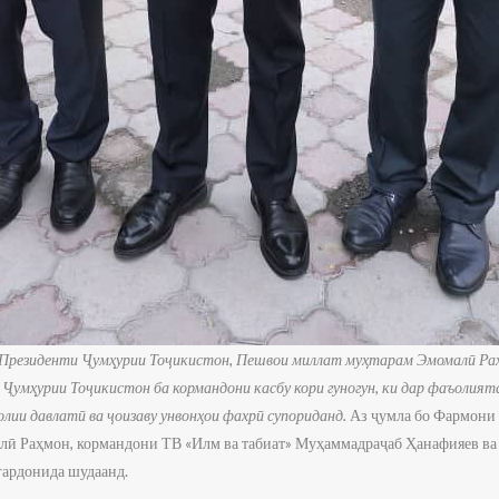
т Президенти Ҷумҳурии Тоҷикистон, Пешвои миллат муҳтарам Эмомалӣ Ра
 Ҷумҳурии Тоҷикистон ба кормандони касбу кори гуногун, ки дар фаъоли
лии давлатӣ ва ҷоизаву унвонҳои фахрӣ супориданд.
Аз ҷумла бо Фармони
ӣ Раҳмон, кормандони ТВ «Илм ва табиат» Муҳаммадраҷаб Ҳанафияев ва
гардонида шудаанд.