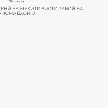
90-soniya
ЕНӢ БА МУҲИТИ ЗИСТИ ТАБИӢ ВА
ТАҲҚИ
АЙОМАДҲОИ ОН
БО 