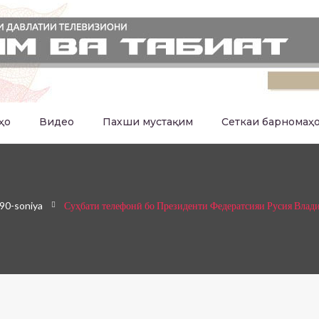
ҳо
Видео
Пахши мустақим
Сеткаи барномаҳ
90-soniya
Суҳбати телефонӣ бо Президенти Федератсияи Русия Вла