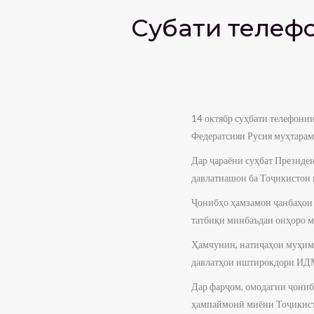
Суҳбати теле
14 октябр суҳбати телефон
Федератсияи Русия муҳтарам
Дар ҷараёни суҳбат Президе
давлатиашон ба Тоҷикистон 
Ҷонибҳо ҳамзамон ҷанбаҳои 
татбиқи минбаъдаи онҳоро м
Ҳамчунин, натиҷаҳои муҳими
давлатҳои иштирокдори ИДМ,
Дар фарҷом, омодагии ҷониб
ҳампаймонӣ миёни Тоҷикисто