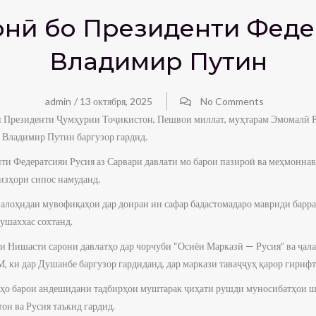
фонӣ бо Президенти Феде
Владимир Путин
admin
/
13 октября, 2025
No Comments
ии Президенти Ҷумҳурии Тоҷикистон, Пешвои миллат, муҳтарам Эмомалӣ 
 Владимир Путин баргузор гардид.
нти Федератсияи Русия аз Сарвари давлати мо барои пазироӣ ва меҳмонна
изҳори сипос намуданд.
алоҳидаи мувофиқаҳои дар доираи ин сафар бадастомадаро мавриди баррас
ушаххас сохтанд.
 Нишасти сарони давлатҳо дар чорчуби “Осиёи Марказӣ — Русия” ва ҷа
 ки дар Душанбе баргузор гардиданд, дар маркази таваҷҷуҳ қарор гирифт
ҳо барои андешидани тадбирҳои муштарак ҷиҳати рушди муносибатҳои ш
н ва Русия таъкид гардид.