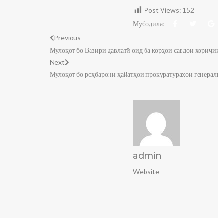
Post Views:
152
Мубодила:
Previous
Мулоқот бо Вазири давлатӣ оид ба корҳои савдои хориҷ
Next
Мулоқот бо роҳбарони ҳайатҳои прокуратураҳои генер
admin
Website