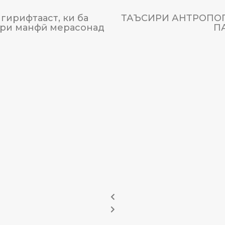
гирифтааст, ки ба
ТАЪСИРИ АНТРОПОГ
ири манфӣ мерасонад
П