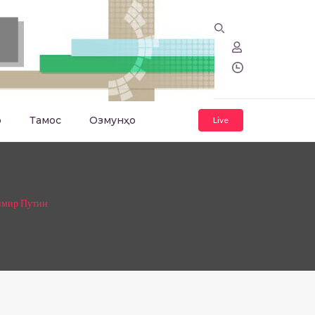
о
Тамос
Озмунҳо
Live
димир Путин