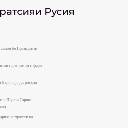
ратсияи Русия
Раҳмон бо Президенти
возии гарм зимни сафари
ӣ қарор дода, роҳҳои
ласаи Шурои Сарони
анд.
арикии стратегӣ ва