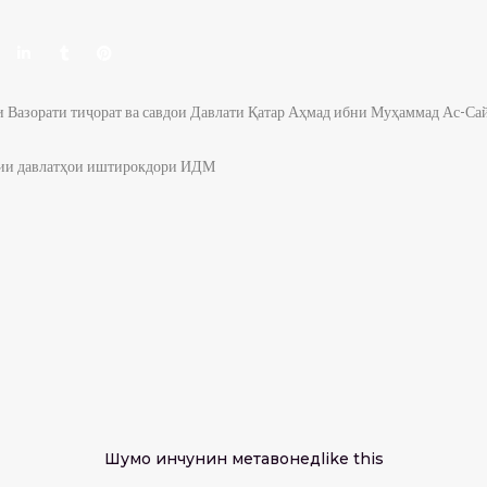
ии Вазорати тиҷорат ва савдои Давлати Қатар Аҳмад ибни Муҳаммад Ас-Са
алии давлатҳои иштирокдори ИДМ
Шумо инчунин метавонед
like this