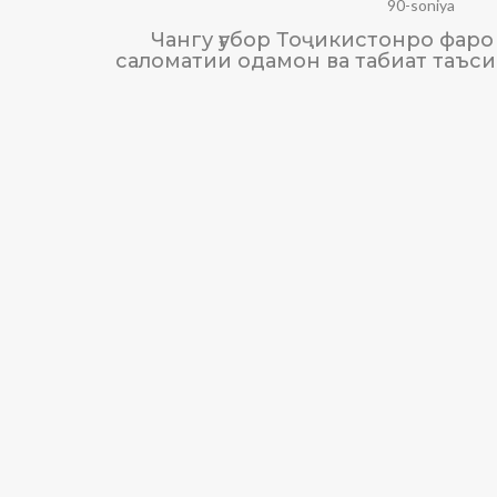
90-soniya
Чангу ғубор Тоҷикистонро фаро 
саломатии одамон ва табиат таъс