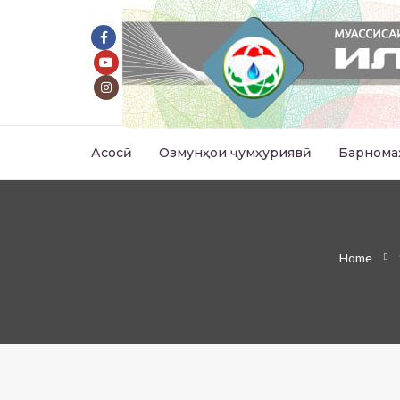
Асосӣ
Озмунҳои ҷумҳуриявӣ
Барнома
Home