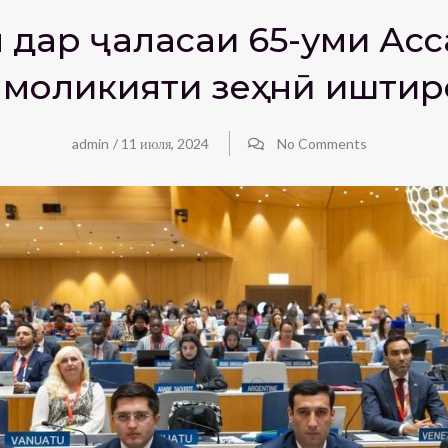
н дар ҷаласаи 65-уми А
 моликияти зеҳнӣ иштир
admin
/
11 июля, 2024
No Comments