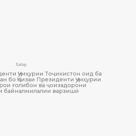
Хабар
енти Ҷумҳурии Тоҷикистон оид ба
М
н бо Ҷоизаи Президенти Ҷумҳурии
Тоҷики
рои ғолибон ва ҷоизадорони
и байналмилалии варзишӣ