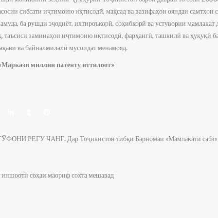
сосии сиёсати иҷтимоию иқтисодӣ, мақсад ва вазифаҳои ояндаи самтҳои с
муда, ба рушди эҷодиёт, ихтироъкорӣ, соҳибкорӣ ва устувории мамлакат 
, таъсиси заминаҳои иҷтимоию иқтисодӣ, фарҳангӣ, ташкилӣ ва ҳуқуқӣ б
ақавӣ ва байналмилалӣ мусоидат менамояд.
«Маркази миллии патенту иттилоот»
РЕГУ ЧАНГ. Дар Тоҷикистон тибқи Барномаи «Мамлакати сабз» то с
5 иншооти соҳаи маориф сохта мешавад