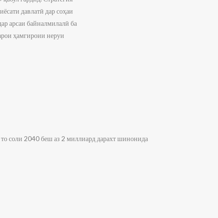
иёсати давлатӣ дар соҳаи
дар арсаи байналмилалӣ ба
арои ҳамгироии неруи
оли 2040 беш аз 2 миллиард дарахт шинонида