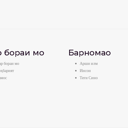
 бораи мо
Барномаҳо
р бораи мо
Арши илм
оҳбарият
Инсон
амос
Теғи Сино