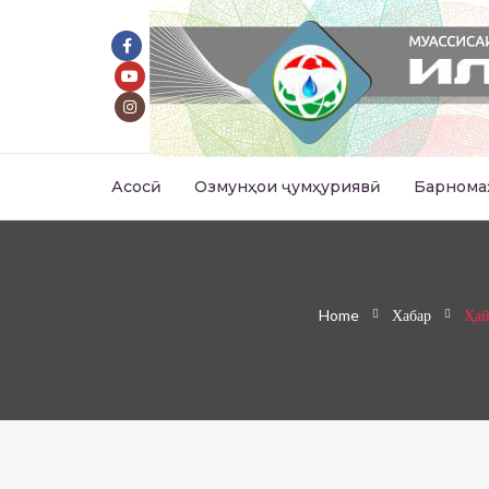
Асосӣ
Озмунҳои ҷумҳуриявӣ
Барнома
Home
Хабар
Ҳай