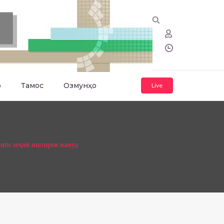
о
Тамос
Озмунҳо
Live
ияти зеҳнӣ иштирок намуд