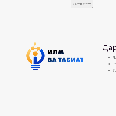
Дар
Да
Р
Т