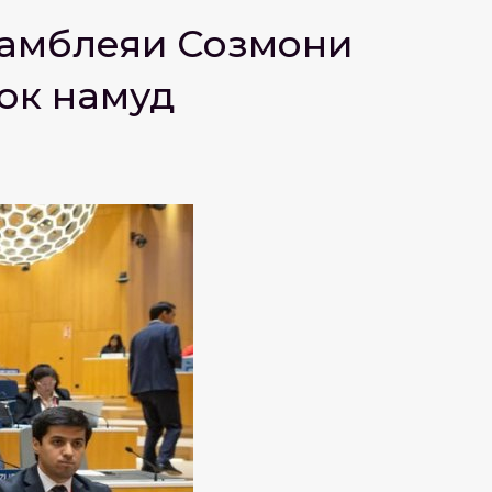
ссамблеяи Созмони
ок намуд