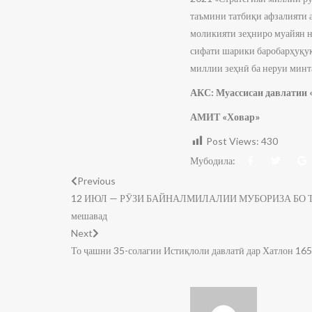
таъмини татбиқи афзалияти а
моликияти зеҳниро муайян на
сифати шарики баробарҳуқуқ
миллии зеҳнӣ ба неруи минт
АКС: Муассисаи давлатии 
АМИТ «Ховар»
Post Views:
430
Мубодила:
Previous
12 ИЮЛ — РӮЗИ БАЙНАЛМИЛАЛИИ МУБОРИЗА БО ТӮФОНИ 
мешавад
Next
То ҷашни 35-солагии Истиқлоли давлатӣ дар Хатлон 16