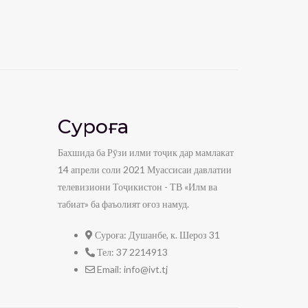
Суроға
Бахшида ба Рӯзи илми тоҷик дар мамлакат
14 апрели соли 2021 Муассисаи давлатии
телевизиони Тоҷикистон - ТВ «Илм ва
табиат» ба фаъолият оғоз намуд.
Суроға:
Душанбе, к. Шероз 31
Тел:
37 2214913
Email:
info@ivt.tj