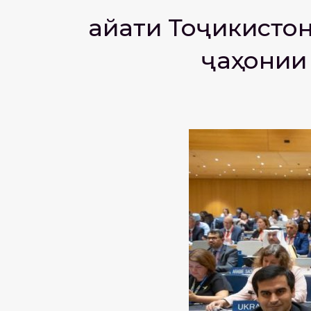
Ҳайати Тоҷикисто
ҷаҳонии