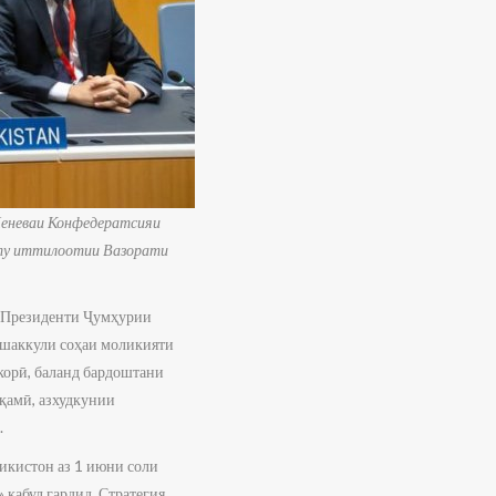
Женеваи Конфедератсияи
нту иттилоотии Вазорати
и Президенти Ҷумҳурии
ашаккули соҳаи моликияти
корӣ, баланд бардоштани
қамӣ, азхудкунии
.
икистон аз 1 июни соли
қабул гардид. Стратегия