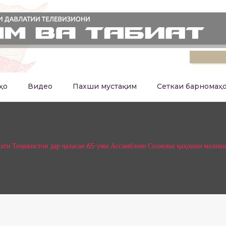
ҳо
Видео
Пахши мустақим
Сеткаи барномаҳ
ати Тоҷикистон дар ҷаласаи 65-уми Ассамблеяи Созмони ҷаҳонии молик