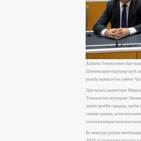
Ҳайати Тоҷикистон дар ҷала
Швейтсария баргузор шуд, 
рушди иқтисод ва савдои Ҷу
Дар ҷаласа директори Марка
Тоҷикистон муҳтарам Эмомал
зеҳнӣ арзёбӣ гардида, ҷалби
савияи дониш, иттилоотонии
технологияҳои инноватсионӣ
Бо мақсади рушди минбаъда
2021 «Стратегияи миллии ру