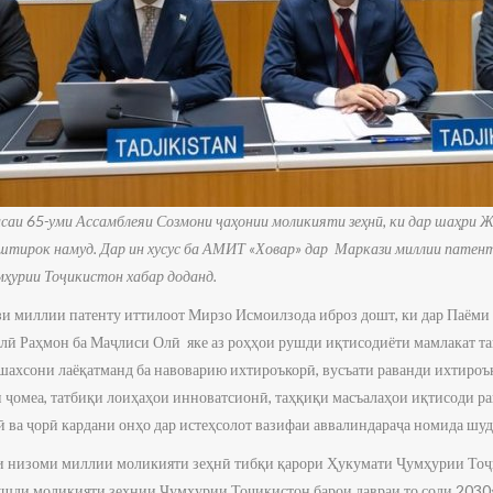
саи 65-уми Ассамблеяи Созмони ҷаҳонии моликияти зеҳнӣ, ки дар шаҳри 
иштирок намуд. Дар ин хусус ба АМИТ «Ховар» дар Маркази миллии пате
мҳурии Тоҷикистон хабар доданд.
зи миллии патенту иттилоот Мирзо Исмоилзода иброз дошт, ки дар Паём
ӣ Раҳмон ба Маҷлиси Олӣ яке аз роҳҳои рушди иқтисодиёти мамлакат т
 шахсони лаёқатманд ба навоварию ихтироъкорӣ, вусъати раванди ихтироъ
 ҷомеа, татбиқи лоиҳаҳои инноватсионӣ, таҳқиқи масъалаҳои иқтисоди ра
 ва ҷорӣ кардани онҳо дар истеҳсолот вазифаи аввалиндараҷа номида шуд
и низоми миллии моликияти зеҳнӣ тибқи қарори Ҳукумати Ҷумҳурии Тоҷ
шди моликияти зеҳнии Ҷумҳурии Тоҷикистон барои давраи то соли 2030» 