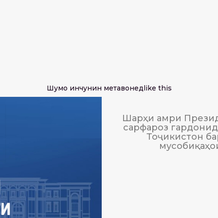
Шумо инчунин метавонед
like this
Шарҳи амри Презид
сарфароз гардонида
Тоҷикистон ба
мусобиқаҳо