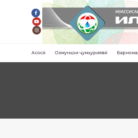
Асосӣ
Озмунҳои ҷумҳуриявӣ
Барнома