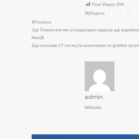
Post Views:
294
Мубодила:
Previous
Дар Тоҷикистон яке аз нодиртарин ҷарроҳӣ дар шараёнҳо
Next
Дар иҷлосияи 27-ум оид ба мониторинг ва арзёбии муҳит
admin
Website