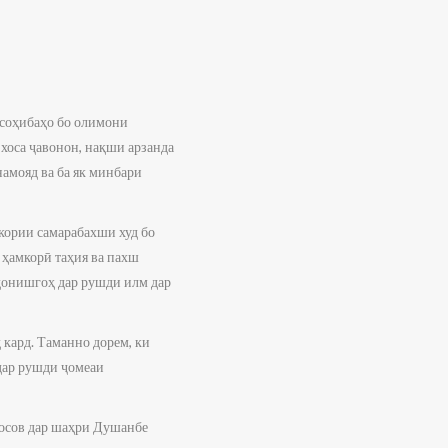
усоҳибаҳо бо олимони
хоса ҷавонон, нақши арзанда
намояд ва ба як минбари
кории самарабахши худ бо
 ҳамкорӣ таҳия ва пахш
донишгоҳ дар рушди илм дар
 кард. Таманно дорем, ки
дар рушди ҷомеаи
носов дар шаҳри Душанбе