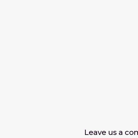
Leave us
a c