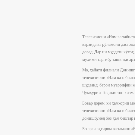
Телевизиони «Илм ва табиат
варзида ва рӯнамоии дастова
дорад. Дар ин муддати кӯтоҳ
муҳими тарғибу ташвиқи арз
Мо, ҳайати филиали Донишго
телевизиони «Илм ва табиат
шудаанд, барои муаррифии к
Ҷумҳурии Тоҷикистон хизмат
Бовар дорем, ки ҳамкории мо
телевизиони «Илм ва табиат
донишбунёд боз ҳам бештар 
Бо арзи эҳтиром ва таманни