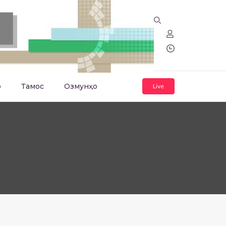
о
Тамос
Озмунҳо
Live