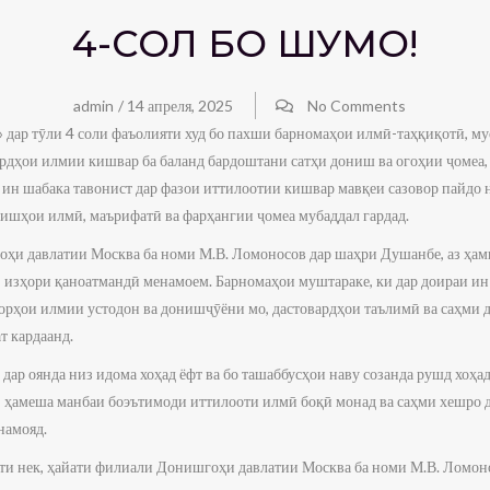
4-СОЛ БО ШУМО!
admin
/
14 апреля, 2025
No Comments
» дар тӯли 4 соли фаъолияти худ бо пахши барномаҳои илмӣ-таҳқиқотӣ, м
рдҳои илмии кишвар ба баланд бардоштани сатҳи дониш ва огоҳии ҷомеа, 
, ин шабака тавонист дар фазои иттилоотии кишвар мавқеи сазовор пайдо 
ишҳои илмӣ, маърифатӣ ва фарҳангии ҷомеа мубаддал гардад.
ҳи давлатии Москва ба номи М.В. Ломоносов дар шаҳри Душанбе, аз ҳам
» изҳори қаноатмандӣ менамоем. Барномаҳои муштараке, ки дар доираи ин
орҳои илмии устодон ва донишҷӯёни мо, дастовардҳои таълимӣ ва саҳми 
 кардаанд.
 дар оянда низ идома хоҳад ёфт ва бо ташаббусҳои наву созанда рушд хоҳад
» ҳамеша манбаи боэътимоди иттилооти илмӣ боқӣ монад ва саҳми хешро 
намояд.
ёти нек, ҳайати филиали Донишгоҳи давлатии Москва ба номи М.В. Ломо