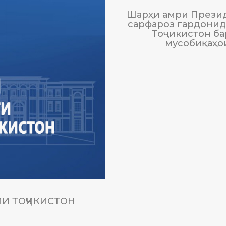
Шарҳи амри Презид
сарфароз гардонида
Тоҷикистон ба
мусобиқаҳо
И ТОҶИКИСТОН