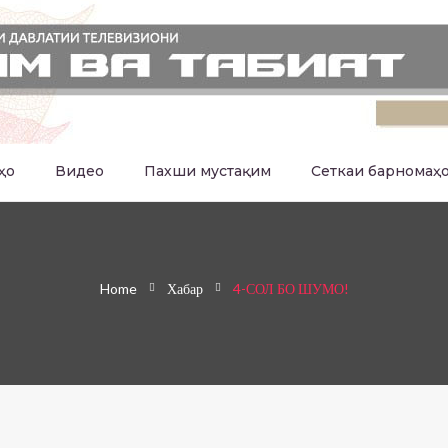
ҳо
Видео
Пахши мустақим
Сеткаи барномаҳ
Home
Хабар
4-СОЛ БО ШУМО!