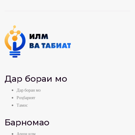
Дар бораи мо
Дар бораи мо
Роҳбарият
Тамос
Барномаҳо
Арши илм