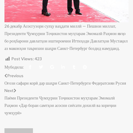
26 декабр Асосгузори сулҳу ваҳдати миллӣ — Пешвои миллат,
Президенти Ҷумҳурии Тоҷикистон муҳтарам Эмомалӣ Раҳмон якҷо
бо роҳбарони давлатҳои иштирокчии Иттиҳоди Давлатҳои Мустақил
аз маконҳои таърихии шаҳри Санкт-Петербург боздид намуданд.
Post Views:
423
Мубодила:
Previous
Оғози сафари корӣ дар шаҳри Санкт-Петербурги Федератсияи Русия
Next
Паёми Президенти Ҷумҳурии Тоҷикистон муҳтарам Эмомалӣ
Раҳмон «Дар бораи самтҳои асосии сиёсати дохилӣ ва хориҷии
ҷумҳурӣ»