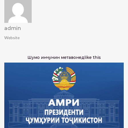
admin
Website
Шумо инчунин метавонед
like this