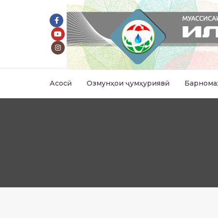
Асосӣ
Озмунҳои ҷумҳуриявӣ
Барнома