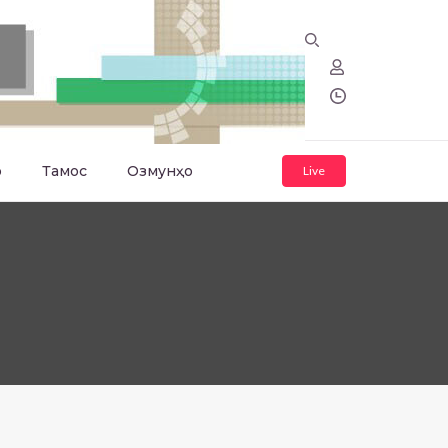
о
Тамос
Озмунҳо
Live