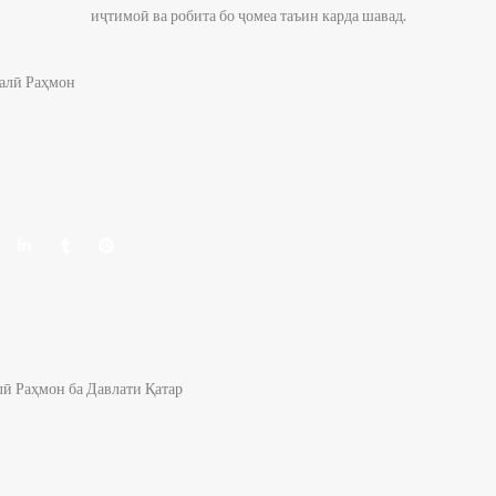
иҷтимоӣ ва робита бо ҷомеа таъин карда шавад.
алӣ Раҳмон
ӣ Раҳмон ба Давлати Қатар