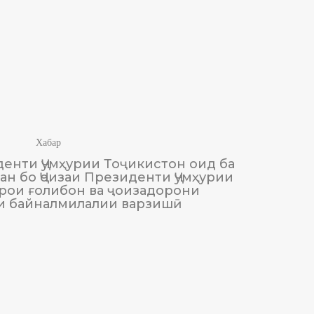
Хабар
енти Ҷумҳурии Тоҷикистон оид ба
М
н бо Ҷоизаи Президенти Ҷумҳурии
Тоҷики
рои ғолибон ва ҷоизадорони
и байналмилалии варзишӣ