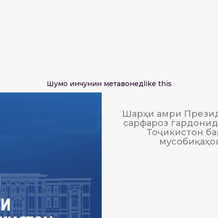
Шумо инчунин метавонед
like this
Шарҳи амри Презид
сарфароз гардонида
Тоҷикистон ба
мусобиқаҳо