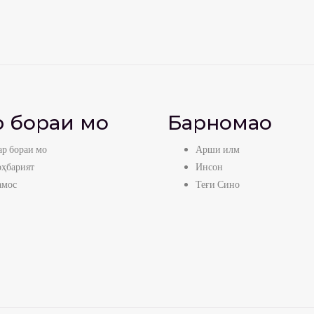
 бораи мо
Барномаҳо
р бораи мо
Арши илм
оҳбарият
Инсон
амос
Теғи Сино