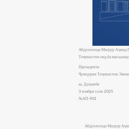
Абдуллозода Масрур Аҳмад б
Тоҷикистон оид ба масъалаҳо
Президенти
Ҷумҳурии Тоҷикистон Эмом
ш. Душанбе
3 ноябри соли 2025
№АП-901
Абдуллозода Масрур Аҳм