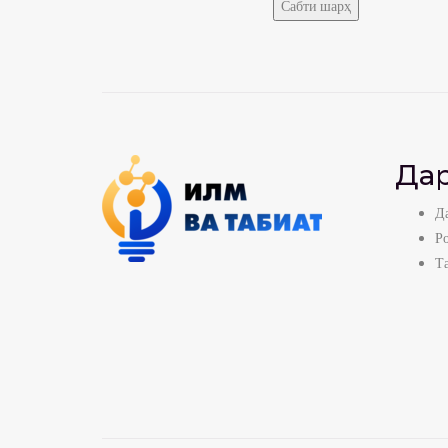
Дар
Да
Р
Т