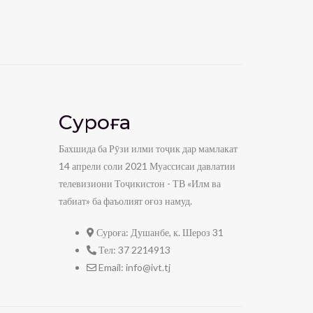
Суроға
Бахшида ба Рӯзи илми тоҷик дар мамлакат
14 апрели соли 2021 Муассисаи давлатии
телевизиони Тоҷикистон - ТВ «Илм ва
табиат» ба фаъолият оғоз намуд.
Суроға:
Душанбе, к. Шероз 31
Тел:
37 2214913
Email:
info@ivt.tj