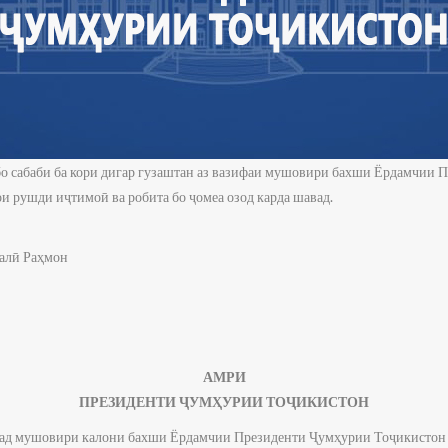
о сабаби ба кори дигар гузаштан аз вазифаи мушовири бахши Ёрдамчии 
и рушди иҷтимоӣ ва робита бо ҷомеа озод карда шавад.
алӣ Раҳмон
АМРИ
ПРЕЗИДЕНТИ ҶУМҲУРИИ ТОҶИКИСТОН
ад мушовири калони бахши Ёрдамчии Президенти Ҷумҳурии Тоҷикистон 