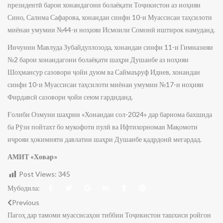
президентӣ барои хонандагони болаёқати Тоҷикистон аз ноҳияи
Сино, Салима Сафарова, хонандаи синфи 10-и Муассисаи таҳсилоти
миёнаи умумии №44-и ноҳияи Исмоили Сомонӣ иштирок намуданд.
Инчунин Мавлуда Зубайдуллозода, хонандаи синфи 11-и Гимназияи
№2 барои хонандагони болаёқати шаҳри Душанбе аз ноҳияи
Шоҳмансур сазовори ҷойи дуюм ва Саймаъруф Идиев, хонандаи
синфи 10-и Муассисаи таҳсилоти миёнаи умумии №17-и ноҳияи
Фирдавсӣ сазовори ҷойи сеюм гардиданд.
Ғолиби Озмуни шаҳрии «Хонандаи сол-2024» дар барнома бахшида
ба Рӯзи пойтахт бо мукофоти пулӣ ва Ифтихорномаи Мақомоти
иҷрояи ҳокимияти давлатии шаҳри Душанбе қадрдонӣ мегардад.
АМИТ «Ховар»
Post Views:
345
Мубодила:
Previous
Пагоҳ дар тамоми муассисаҳои тиббии Тоҷикистон ташхиси ройгон