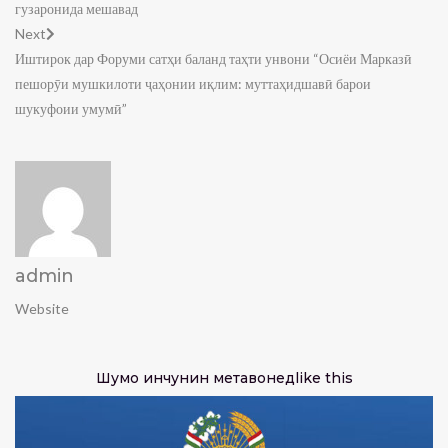
гузаронида мешавад
Next
Иштирок дар Форуми сатҳи баланд таҳти унвони “Осиёи Марказӣ
пешорӯи мушкилоти ҷаҳонии иқлим: муттаҳидшавӣ барои
шукуфоии умумӣ”
admin
Website
Шумо инчунин метавонед
like this