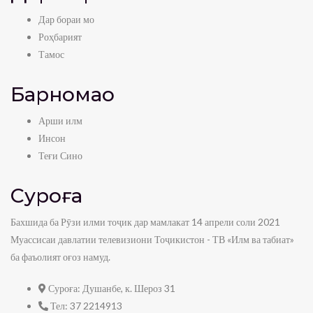
Дар бораи мо
Роҳбарият
Тамос
Барномаҳо
Арши илм
Инсон
Теғи Сино
Суроға
Бахшида ба Рӯзи илми тоҷик дар мамлакат 14 апрели соли 2021
Муассисаи давлатии телевизиони Тоҷикистон - ТВ «Илм ва табиат»
ба фаъолият оғоз намуд.
Суроға:
Душанбе, к. Шероз 31
Тел:
37 2214913