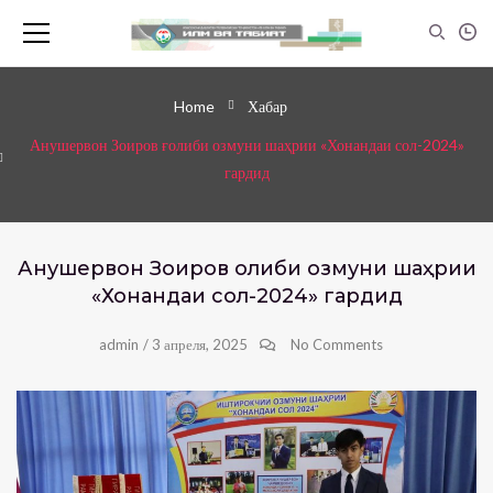
Home
Хабар
Анушервон Зоиров ғолиби озмуни шаҳрии «Хонандаи сол-2024»
гардид
Анушервон Зоиров ғолиби озмуни шаҳрии
«Хонандаи сол-2024» гардид
admin
/
3 апреля, 2025
No Comments