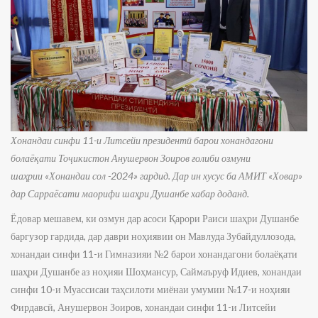
Хонандаи синфи 11-и Литсейи президентӣ барои хонандагони
болаёқати Тоҷикистон Анушервон Зоиров ғолиби озмуни
шаҳрии
«
Х
онандаи сол -2024
»
гардид. Дар ин хусус ба АМИТ
«
Ховар
»
дар Сарраёсати маорифи шаҳри Душанбе хабар доданд.
Ёдовар мешавем, ки озмун дар асоси Қарори Раиси шаҳри Душанбе
баргузор гардида, дар даври ноҳиявии он Мавлуда Зубайдуллозода,
хонандаи синфи 11-и Гимназияи №2 барои хонандагони болаёқати
шаҳри Душанбе аз ноҳияи Шоҳмансур, Саймаъруф Идиев, хонандаи
синфи 10-и Муассисаи таҳсилоти миёнаи умумии №17-и ноҳияи
Фирдавсӣ, Анушервон Зоиров, хонандаи синфи 11-и Литсейи