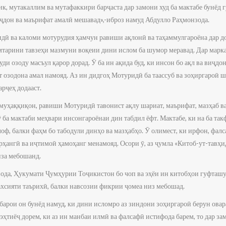
к, мутакаллим ва мутафаккири барҷаста дар замони худ ба мактабе бунёд г
иҷдон ва маърифат амалӣ мешавад»,-иброз намуд Абдулло Раҳмонзода.
ӣ ва каломи мотурудия ҳамчун равиши ақлонӣ ва таҳаммулгароёна дар д
мтарини тавзеҳи мазмуни воқеии дини ислом ба шумор меравад. Дар марк
и озоду масъул қарор дорад. Ӯ ба ин ақида буд, ки инсон бо ақл ва виҷдон
т озодона амал намояд. Аз ин дидгоҳ Мотуридӣ ба таассуб ва зоҳиргароӣ 
рҷеҳ додааст.
 муҳаққиқон, равиши Мотуридӣ тавонист ақлу шариат, маърифат, мазҳаб в
ӯ ба мактаби меҳвари инсонгароёнаи дин табдил ёфт. Мактабе, ки на ба так
лоф, балки фаҳм бо табодули динҳо ва мазҳабҳо. Ӯ олимест, ки ирфон, фалс
рҳангӣ ва иҷтимоӣ ҳамоҳанг менамояд. Осори ӯ, аз ҷумла «Китоб-ут-тавҳи
иза мебошанд.
ода, Ҳукумати Ҷумҳурии Тоҷикистон бо чоп ва эҳёи ин китобҳои гуфташуд
ахсияти таърихӣ, балки навсозии фикрии ҷомеа низ мебошад.
арои он бунёд намуд, ки дини исломро аз зиндони зоҳиргароӣ берун овар
эҳтиёҷ дорем, ки аз ин манбаи илмӣ ва фалсафӣ истифода барем, то дар з