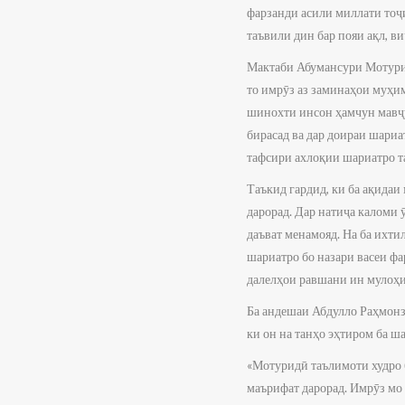
фарзанди асили миллати тоҷи
таъвили дин бар пояи ақл, в
Мактаби Абумансури Мотурид
то имрӯз аз заминаҳои муҳи
шинохти инсон ҳамчун мавҷуд
бирасад ва дар доираи шариа
тафсири ахлоқии шариатро та
Таъкид гардид, ки ба ақидаи
дарорад. Дар натиҷа каломи 
даъват менамояд. На ба ихти
шариатро бо назари васеи фа
далелҳои равшани ин мулоҳ
Ба андешаи Абдулло Раҳмонз
ки он на танҳо эҳтиром ба ш
«Мотуридӣ таълимоти худро б
маърифат дарорад. Имрӯз мо 