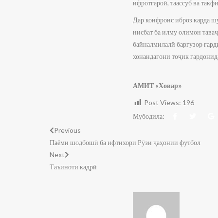
ифротгароӣ, таассуб ва такф
Дар конфронс иброз карда ш
нисбат ба илму олимон тава
байналмилалӣ баргузор гард
хонандагони тоҷик гардонид
АМИТ «Ховар»
Post Views:
196
Мубодила:
Previous
Паёми шодбошӣ ба ифтихори Рӯзи ҷаҳонии футбол
Next
Таъиноти кадрӣ