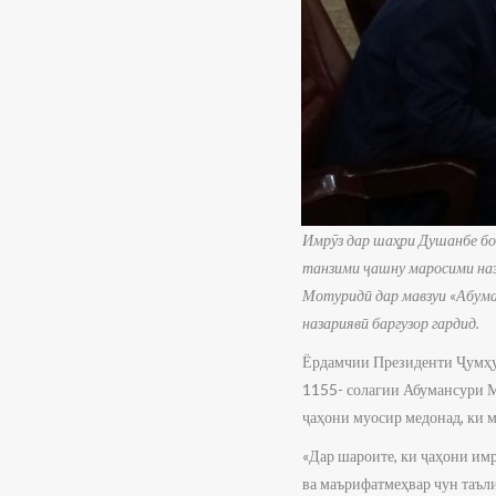
Имрӯз дар шаҳри Душанбе бо
танзими ҷашну маросими наз
Мотуридӣ дар мавзуи «Абума
назариявӣ баргузор гардид.
Ёрдамчии Президенти Ҷумҳур
1155- солагии Абумансури М
ҷаҳони муосир медонад, ки 
«Дар шароите, ки ҷаҳони им
ва маърифатмеҳвар чун таъл