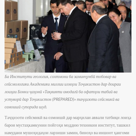
Ба Институти геология, сохтмони ба заминҷунбӣ тобовар ва
сейсмологияи Академияи миллии илмҳои Тоҷикистон дар доираи
лоиҳаи Бонки ҷаҳонӣ «Тақвияти омодагӣ ба офатҳои табиӣ ва
устуворӣ дар Тоҷикистон (PREPARED)» таҷҳизоти сейсмикӣ ва
озмоишӣ супорида шуд.
Таҷҳизоти сейсмикӣ ва озмоишӣ дар марҳилаи аввали татбиқи лоиҳа
барои мустаҳкамкунии пойгоҳи моддию техникии институт, ташкил
намудани мушоҳидаҳои ларзиши замин, биноҳо ва иншоот ҳангоми