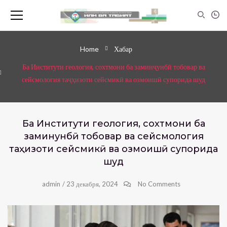
Home
Хабар
Ба Институти геология, сохтмони ба заминҷунбӣ тобовар ва
сейсмология таҷҳизоти сейсмикӣ ва озмоишӣ супорида шуд
Ба Институти геология, сохтмони ба
заминҷунбӣ тобовар ва сейсмология
таҷҳизоти сейсмикӣ ва озмоишӣ супорида
шуд
admin
/
23 декабря, 2024
No Comments