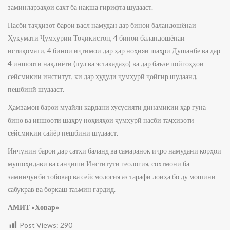
заминларзаҳои сахт ба нақша гирифта шудааст.
Насби таҷҳизот барои васл намудан дар бинои баландошёнаи
Ҳукумати Ҷумҳурии Тоҷикистон, 4 бинои баландошёнаи
истиқоматӣ, 4 бинои иҷтимоӣ дар ҳар ноҳияи шаҳри Душанбе ва дар
4 иншооти нақлиётӣ (пул ва эстакадаҳо) ва дар баъзе пойгоҳҳои
сейсмикии институт, ки дар ҳудуди ҷумҳурӣ ҷойгир шудаанд,
пешбинӣ шудааст.
Ҳамзамон барои муайян кардани хусусияти динамикии ҳар гуна
бино ва иншооти шаҳру ноҳияҳои ҷумҳурӣ насби таҷҳизоти
сейсмикии сайёр пешбинӣ шудааст.
Инчунин барои дар сатҳи баланд ва самаранок иҷро намудани корҳои
мушоҳидавӣ ва санҷишӣ Институти геология, сохтмони ба
заминҷунбӣ тобовар ва сейсмология аз тарафи лоиҳа бо ду мошини
сабукрав ва боркаш таъмин гардид.
АМИТ «Ховар»
Post Views:
290