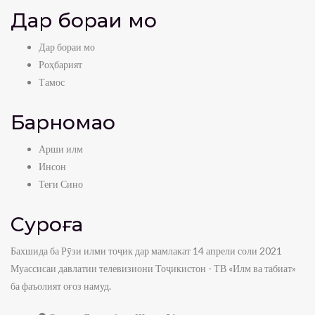
Дар бораи мо
Дар бораи мо
Роҳбарият
Тамос
Барномаҳо
Арши илм
Инсон
Теғи Сино
Суроға
Бахшида ба Рӯзи илми тоҷик дар мамлакат 14 апрели соли 2021
Муассисаи давлатии телевизиони Тоҷикистон - ТВ «Илм ва табиат»
ба фаъолият оғоз намуд.