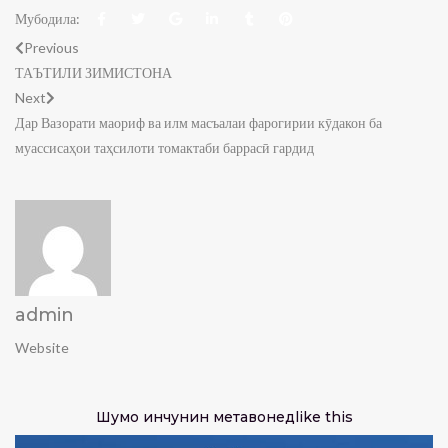
Мубодила:
Previous
ТАЪТИЛИ ЗИМИСТОНА
Next
Дар Вазорати маориф ва илм масъалаи фарогирии кӯдакон ба
муассисаҳои таҳсилоти томактаби баррасӣ гардид
admin
Website
Шумо инчунин метавонед
like this