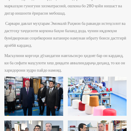
марказҳои гуногуни хизматрасонӣ, ошхона бо 280 ҷойи нишаст ва
дигар иншооти ёрирасон мебошад.
Сарвари давлат муҳтарам Эмомалӣ Раҳмон ба раванди истеҳсолот ва
дастгоҳу таҷҳизоти корхона баҳои баланд дода, чунин иқдомҳои
бунёдкоронаи соҳибкорони ватаниро намунаи ибрату боиси дастгирӣ
арзёбӣ карданд.
Масъулини коргоҳи дӯзандагии навтаъсисро ҳидоят бар он карданд,
ки ба сифати маҳсулоти хеш диққати аввалиндараҷа диҳанд, то ки он
харидорони худро пайдо намояд.