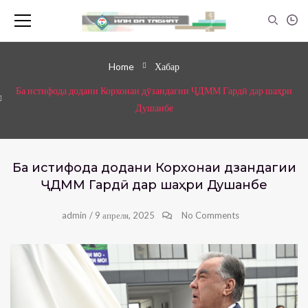
Home
Хабар
Ба истифода додани Корхонаи дӯзандагии ҶДММ Гардӣ дар шаҳри
Душанбе
Ба истифода додани Корхонаи дӯзандагии
ҶДММ Гардӣ дар шаҳри Душанбе
admin
/
9 апреля, 2025
No Comments