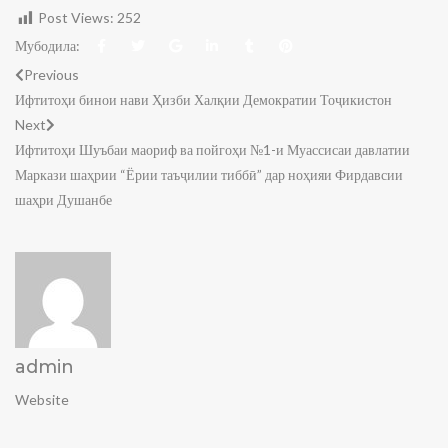
Post Views:
252
Мубодила:
Previous
Ифтитоҳи бинои нави Ҳизби Халқии Демократии Тоҷикистон
Next
Ифтитоҳи Шуъбаи маориф ва пойгоҳи №1-и Муассисаи давлатии
Маркази шаҳрии “Ёрии таъҷилии тиббӣ” дар ноҳияи Фирдавсии
шаҳри Душанбе
admin
Website