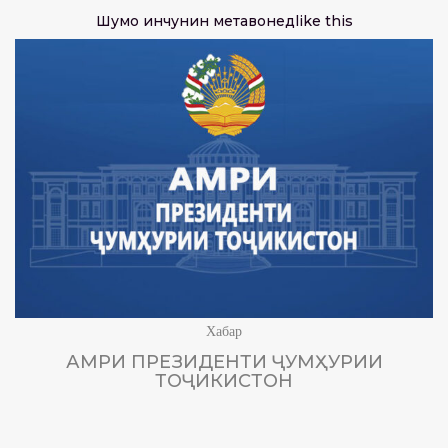
Шумо инчунин метавонед
like this
Хабар
АМРИ ПРЕЗИДЕНТИ ҶУМҲУРИИ
ТОҶИКИСТОН