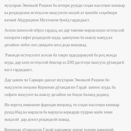
муҳтарам Эмомалӣ Раҳмон ба хотири рушди соҳаи нассоҷии кишвар
ва роҳандозии истеҳсоли маҳсулоти ниҳоӣ аз ҷониби соҳибкори
ватанӣ Абдураҳмон Мухтошов бунёд гардидааст.
Аснои шиносоӣ иброз гардид, ки дар тамоми марҳилаҳои истеҳсолӣ
назорати сифат роҳандозӣ шуда, ҳамчунин ба шаклу намуд ва
дизайни либос низ диққати хоса дода мешавад.
Раванди истеҳсолот асосан ба таври худидоракунӣ ба роҳ монда
шуда, дар хати истеҳсолӣ бештар аз 230 дастгоҳи махсуси дӯзандагӣ
васл гардидааст.
Дар ҳамин ҷо Сарвари давлат муҳтарам Эмомалӣ Раҳмон бо
маҳсулоти ниҳоии Корхонаи дӯзандагии Гардӣ шинос шуда, ба
сифати маҳсулот ва шаклу дизайни он баҳои баланд доданд.
Ин коргоҳ имконият фароҳам меоранд, то соҳаи нассоҷии кишвар
рушд ёбад ва марҳила ба марҳила коркарди пурраи ашёи хоми
маҳаллӣ дар дохил роҳандозӣ шавад.
Корхонаи дӯзандагии Гардӣ ҳамзамон дорои толори намоишӣ,