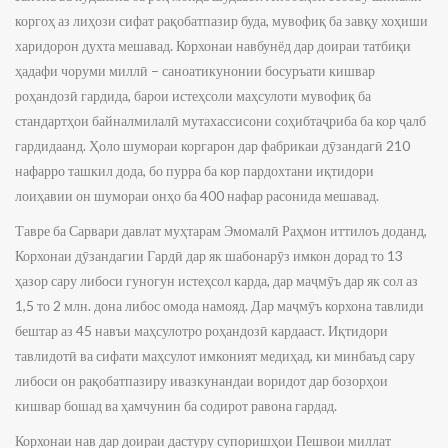
коргоҳ аз лиҳози сифат рақобатпазир буда, мувофиқ ба завқу хоҳиши
харидорон духта мешавад. Корхонаи навбунёд дар доираи татбиқи
ҳадафи чоруми миллӣ – саноатикунонии босуръати кишвар
роҳандозӣ гардида, барои истеҳсоли маҳсулоти мувофиқ ба
стандартҳои байналмилалӣ мутахассисони соҳибтаҷриба ба кор ҷалб
гардидаанд. Ҳоло шумораи коргарон дар фабрикаи дӯзандагӣ 210
нафарро ташкил дода, бо пурра ба кор пардохтани иқтидори
лоиҳавии он шумораи онҳо ба 400 нафар расонида мешавад.
Тавре ба Сарвари давлат муҳтарам Эмомалӣ Раҳмон иттилоъ доданд,
Корхонаи дӯзандагии Гардӣ дар як шабонарӯз имкон дорад то 13
ҳазор сару либоси гуногун истеҳсол карда, дар маҷмӯъ дар як сол аз
1,5 то 2 млн. дона либос омода намояд. Дар маҷмӯъ корхона тавлиди
бештар аз 45 навъи маҳсулотро роҳандозӣ кардааст. Иқтидори
тавлидотӣ ва сифати маҳсулот имконият медиҳад, ки минбаъд сару
либоси он рақобатпазиру ивазкунандаи воридот дар бозорҳои
кишвар бошад ва ҳамчунин ба содирот равона гардад.
Корхонаи нав дар доираи дастуру супоришҳои Пешвои миллат