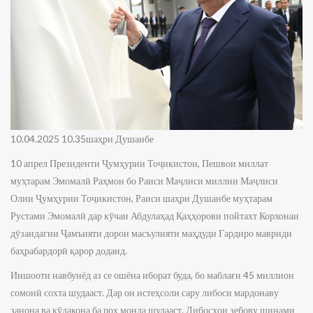
10.04.2025 10.35шаҳри Душанбе
10 апрел Президенти Ҷумҳурии Тоҷикистон, Пешвои миллат
муҳтарам Эмомалӣ Раҳмон бо Раиси Маҷлиси миллии Маҷлиси
Олии Ҷумҳурии Тоҷикистон, Раиси шаҳри Душанбе муҳтарам
Рустами Эмомалӣ дар кӯчаи Абдулаҳад Қаҳҳорови пойтахт Корхонаи
дӯзандагии Ҷамъияти дорои масъулияти маҳдуди Гардиро мавриди
баҳрабардорӣ қарор доданд.
Иншооти навбунёд аз се ошёна иборат буда, бо маблағи 45 миллион
сомонӣ сохта шудааст. Дар он истеҳсоли сару либоси мардонаву
занона ва кӯдакона ба роҳ монда шудааст. Либосҳои зебову шинами