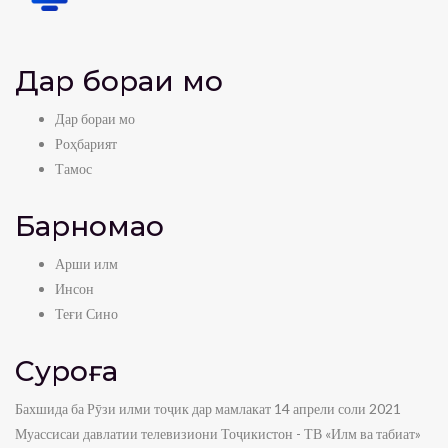
Дар бораи мо
Дар бораи мо
Роҳбарият
Тамос
Барномаҳо
Арши илм
Инсон
Теғи Сино
Суроға
Бахшида ба Рӯзи илми тоҷик дар мамлакат 14 апрели соли 2021
Муассисаи давлатии телевизиони Тоҷикистон - ТВ «Илм ва табиат»