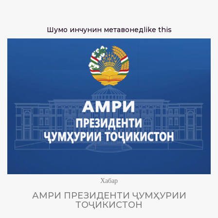
Шумо инчунин метавонед
like this
Хабар
АМРИ ПРЕЗИДЕНТИ ҶУМҲУРИИ
ТОҶИКИСТОН