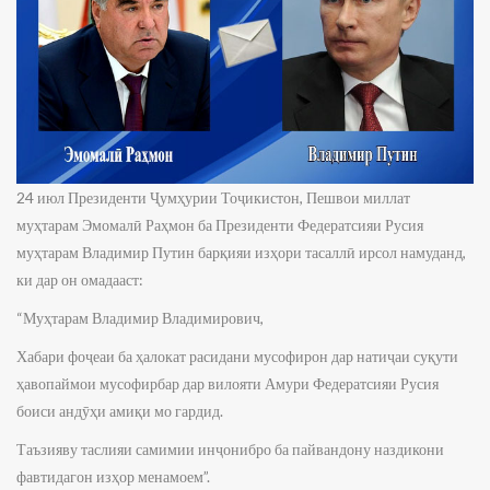
24 июл Президенти Ҷумҳурии Тоҷикистон, Пешвои миллат
муҳтарам Эмомалӣ Раҳмон ба Президенти Федератсияи Русия
муҳтарам Владимир Путин барқияи изҳори тасаллӣ ирсол намуданд,
ки дар он омадааст:
“Муҳтарам Владимир Владимирович,
Хабари фоҷеаи ба ҳалокат расидани мусофирон дар натиҷаи суқути
ҳавопаймои мусофирбар дар вилояти Амури Федератсияи Русия
боиси андӯҳи амиқи мо гардид.
Таъзияву таслияи самимии инҷонибро ба пайвандону наздикони
фавтидагон изҳор менамоем”.