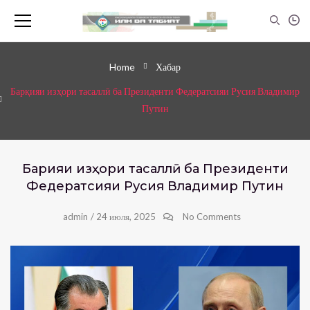
Home
Хабар
Барқияи изҳори тасаллӣ ба Президенти Федератсияи Русия Владимир
Путин
Барқияи изҳори тасаллӣ ба Президенти
Федератсияи Русия Владимир Путин
admin
/
24 июля, 2025
No Comments