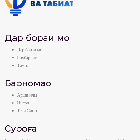
Дар бораи мо
Дар бораи мо
Роҳбарият
Тамос
Барномаҳо
Арши илм
Инсон
Теғи Сино
Суроға