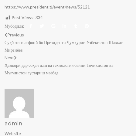
https://www.president.tj/event/news/52121
Post Views:
334
Мубодила:
Previous
Суҳбати телефонӣ бо Президенти Ҷумҳурии Узбекистон Шавкат
Мирзиёев
Next
Ҳамкорӣ дар соҳаи илм ва технология байни Тоҷикистон ва
Муғулистон густариш меёбад
admin
Website