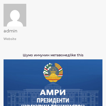
admin
Website
Шумо инчунин метавонед
like this