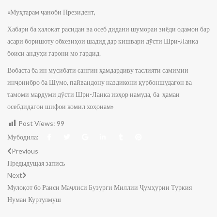
«Муҳтарам ҷаноби Президент,
Хабари ба ҳалокат расидан ва осеб дидани шумораи зиёди одамон бар
асари боришоту обхезиҳои шадид дар кишвари дӯсти Шри-Ланка
боиси андуҳи гарони мо гардид.
Вобаста ба ин мусибати сангин ҳамдардиву таслияти самимии
инҷонибро ба Шумо, пайвандону наздикони қурбоншудагон ва
тамоми мардуми дӯсти Шри-Ланка изҳор намуда, ба ҳамаи
осебдидагон шифои комил хоҳонам»
Post Views:
99
Мубодила:
Previous
Предыдущая запись
Next
Мулоқот бо Раиси Маҷлиси Бузурги Миллии Ҷумҳурии Туркия
Нуман Куртулмуш