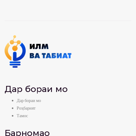
Дар бораи мо
Дар бораи мо
Роҳбарият
Тамос
Барномаҳо