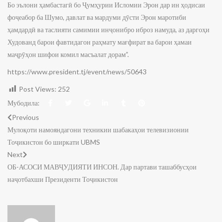
Бо эълони ҳамбастагӣ бо Ҷумҳурии Исломии Эрон дар ин ҳодисаи
фоҷеабор ба Шумо, давлат ва мардуми дӯсти Эрон маротиби
ҳамдардӣ ва таслияти самимии инҷонибро иброз намуда, аз даргоҳи
Худованд барои фавтидагон раҳмату мағфират ва барои ҳамаи
маҷрӯҳон шифои комил масъалат дорам”.
https://www.president.tj/event/news/50643
Post Views:
252
Мубодила:
Previous
Мулоқоти намояндагони техникии шабакаҳои телевизионии
Тоҷикистон бо ширкати UBMS
Next
ОБ-АСОСИ МАВҶУДИЯТИ ИНСОН. Дар партави ташаббусҳои
наҷотбахши Президенти Тоҷикистон