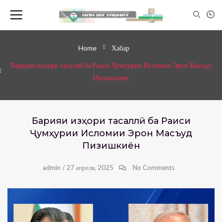
Home
Хабар
Барқияи изҳори тасаллӣ ба Раиси Ҷумҳурии Исломии Эрон Масъуд
Пизишкиён
Барқияи изҳори тасаллӣ ба Раиси
Ҷумҳурии Исломии Эрон Масъуд
Пизишкиён
admin
/
27 апреля, 2025
No Comments