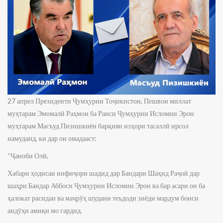
27 апрел Президенти Ҷумҳурии Тоҷикистон, Пешвои миллат
муҳтарам Эмомалӣ Раҳмон ба Раиси Ҷумҳурии Исломии Эрон
муҳтарам Масъуд Пизишкиён барқияи изҳори тасаллӣ ирсол
намуданд, ки дар он омадааст:
“Ҷаноби Олӣ,
Хабари ҳодисаи инфиҷори шадид дар Бандари Шаҳид Раҷоӣ дар
шаҳри Бандар Аббоси Ҷумҳурии Исломии Эрон ва бар асари он ба
ҳалокат расидан ва маҷрӯҳ шудани теъдоди зиёди мардум боиси
андӯҳи амиқи мо гардид.