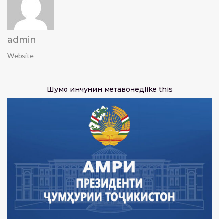
admin
Website
Шумо инчунин метавонед
like this