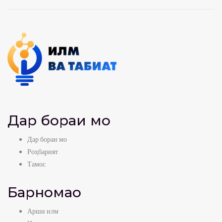
Дар бораи мо
Дар бораи мо
Роҳбарият
Тамос
Барномаҳо
Арши илм