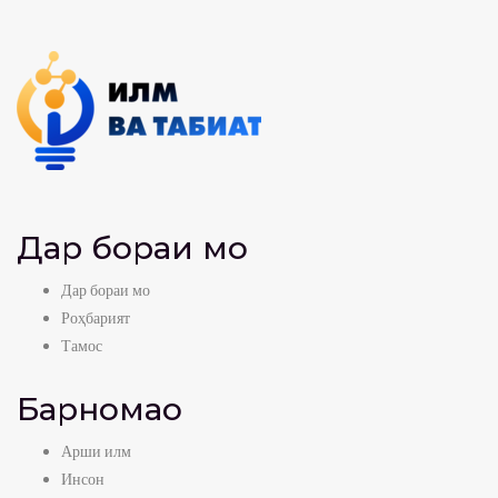
Дар бораи мо
Дар бораи мо
Роҳбарият
Тамос
Барномаҳо
Арши илм
Инсон