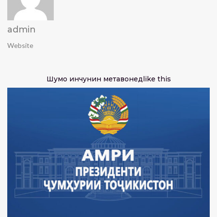
admin
Website
Шумо инчунин метавонед
like this