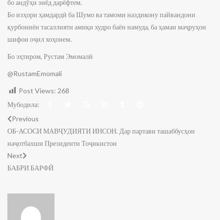
бо андӯҳи зиёд дарёфтем.
Бо изҳори ҳамдардӣ ба Шумо ва тамоми наздикону пайвандони
қурбониён тасаллияти амиқи худро баён намуда, ба ҳамаи маҷруҳон
шифои оҷил хоҳонем.
Бо эҳтиром, Рустам Эмомалӣ
@RustamEmomali
Post Views:
268
Мубодила:
Previous
ОБ-АСОСИ МАВҶУДИЯТИ ИНСОН. Дар партави ташаббусҳои
наҷотбахши Президенти Тоҷикистон
Next
БАБРИ БАРФӢ