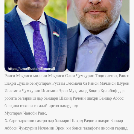
Раиси Маҷлиси миллии Маҷлиси Олии Ҷумҳурии Тоҷикистон, Раиси
шаҳри Душанбе муҳтарам Рустам Эмомалӣ ба Раиси Маҷлиси Шӯрои
Исломии Ҷумҳурии Исломии Эрон Муҳаммад Боқир Қолибоф, дар
робита ба таркиш дар бандари Шаҳид Раҷоии шаҳри Бандар Аббос
барқияи изҳори тасаллӣ ирсол намуданд:
Муҳтарам Ҷаноби Раис,
Хабари таркиши сахтро дар бандари Шаҳид Раҷоии шаҳри Бандар
Аббоси Ҷумҳурии Исломии Эрон, ки боиси талафоти инсонӣ гардид,