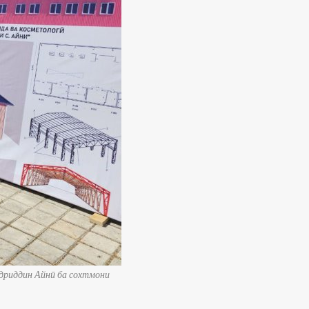
адриддин Айнӣ ба сохтмони