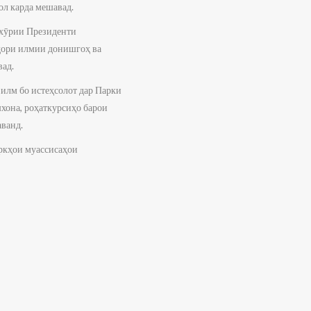
сол карда мешавад.
охӯрии Президенти
идори илмии донишгоҳ ва
вад.
 илм бо истеҳсолот дар Парки
хона, роҳаткурсиҳо барои
аванд.
ркҳои муассисаҳои