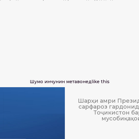
Шумо инчунин метавонед
like this
Шарҳи амри Презид
сарфароз гардонида
Тоҷикистон ба
мусобиқаҳо