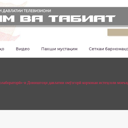
ҳо
Видео
Пахши мустақим
Сеткаи барномаҳ
олабораторӣ»-и Донишгоҳи давлатии омӯзгорӣ корхонаи истеҳсоли моеъҳо