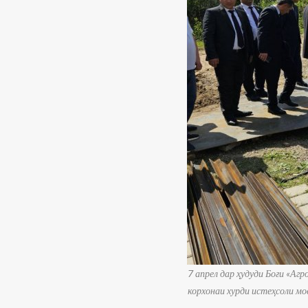
7 апрел дар ҳудуди Боғи
«
Агр
корхонаи хурди истеҳсоли мо