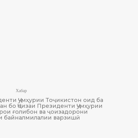
Хабар
енти Ҷумҳурии Тоҷикистон оид ба
М
н бо Ҷоизаи Президенти Ҷумҳурии
Тоҷики
рои ғолибон ва ҷоизадорони
и байналмилалии варзишӣ