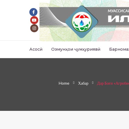
Асосӣ
Озмунҳои ҷумҳуриявӣ
Барнома
Home
Хабар
Дар Боғи «Агроби