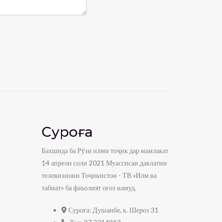
Суроға
Бахшида ба Рӯзи илми тоҷик дар мамлакат
14 апрели соли 2021 Муассисаи давлатии
телевизиони Тоҷикистон - ТВ «Илм ва
табиат» ба фаъолият оғоз намуд.
Суроға:
Душанбе, к. Шероз 31