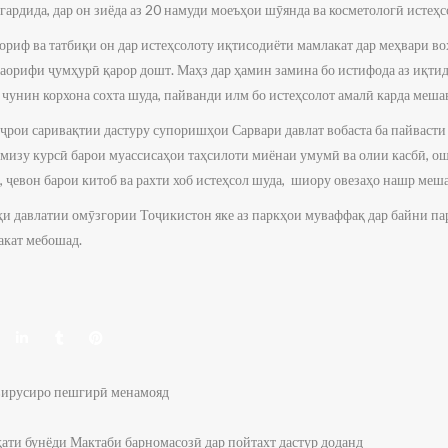
 гардида, дар он зиёда аз 20 намуди моеъҳои шӯянда ва косметологӣ истеҳ
риф ва татбиқи он дар истеҳсолоту иқтисодиёти мамлакат дар меҳвари в
маорифи ҷумҳурӣ қарор дошт. Маҳз дар ҳамин замина бо истифода аз иқт
чунин корхона сохта шуда, пайванди илм бо истеҳсолот амалӣ карда меша
иҷрои саривақтии дастуру супоришҳои Сарвари давлат вобаста ба пайвасти
мизу курсӣ барои муассисаҳои таҳсилоти миёнаи умумӣ ва олии касбӣ, ош
 ҷевон барои китоб ва рахти хоб истеҳсол шуда, шиору овезаҳо нашр меш
 давлатии омӯзгории Тоҷикистон яке аз паркҳои муваффақ дар байни па
акат мебошад.
вирусиро пешгирӣ менамояд
ти бунёди Мактаби барномасозӣ дар пойтахт дастур доданд