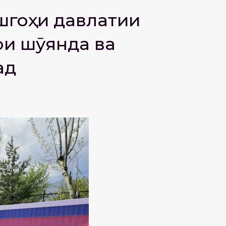
шгоҳи давлатии
ои шӯянда ва
ад