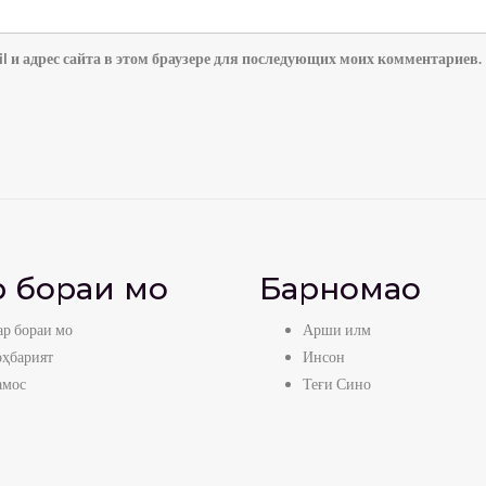
l и адрес сайта в этом браузере для последующих моих комментариев.
 бораи мо
Барномаҳо
р бораи мо
Арши илм
оҳбарият
Инсон
амос
Теғи Сино