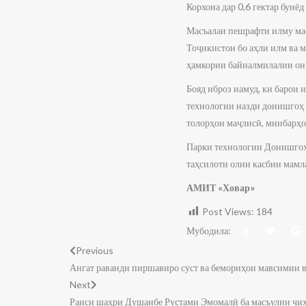
Корхона дар 0,6 гектар бунёд
Масъалаи пешрафти илму мао
Тоҷикистон бо аҳли илм ва 
ҳамкории байналмилалии он 
Бояд иброз намуд, ки барои 
технологии назди донишгоҳ 
толорҳои маҷлисӣ, минбарҳо,
Парки технологии Донишгоҳи
таҳсилоти олии касбии мамл
АМИТ «Ховар»
Post Views:
184
Мубодила:
Previous
Ангат раванди пиршавиро суст ва бемориҳои мавсимии 
Next
Раиси шаҳри Душанбе Рустами Эмомалӣ ба масъулин чиҳа