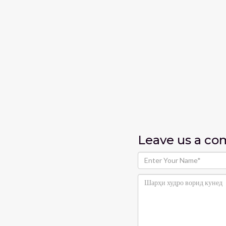
Leave us
a c