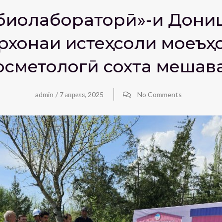
обиолабораторӣ»-и Дони
рхонаи истеҳсоли моеъҳ
осметологӣ сохта мешав
admin
/
7 апреля, 2025
No Comments