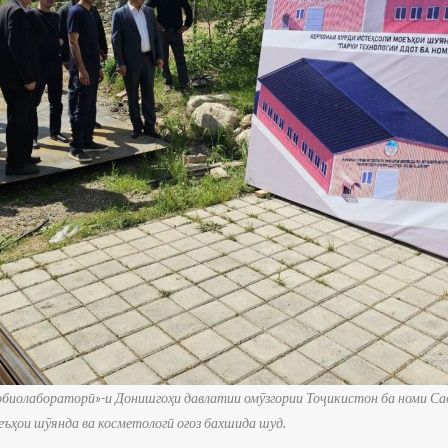
обиолабораторӣ
»
-и Донишгоҳи давлатии омӯзгории Тоҷикистон ба номи С
еъҳои шӯянда ва косметологӣ оғоз бахшида шуд.