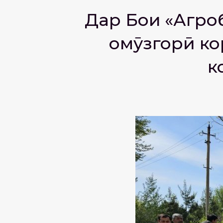
Дар Боғи «Агр
омӯзгорӣ ко
к