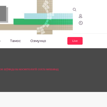
о
Тамос
Озмунҳо
Live
и шӯянда ва косметологӣ сохта мешавад