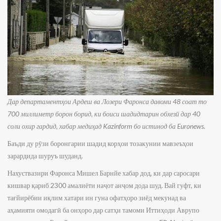
Дар департаментҳои Ардеш ва Лозери Фаронса давоми 48 соат то
700 миллиметр борон борид, ки боиси шадидтарин обхезӣ дар 40
соли охир гардид, хабар медиҳад Kazinform бо истинод ба Euronews.
Баъди ду рӯзи боронгарии шадид корҳои тозакунии мавзеъҳои
зарардида шуруъ шуданд.
Нахуствазири Фаронса Мишел Барнйе хабар дод, ки дар саросари
кишвар қариб 2300 амалиёти наҷот анҷом дода шуд. Вай гуфт, ки
тағйирёбии иқлим хатари ин гуна офатҳоро зиёд мекунад ва
аҳамияти омодагӣ ба онҳоро дар сатҳи тамоми Иттиҳоди Аврупо