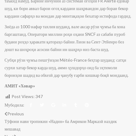
таъкид намуд. Барнйе инчунин аз системаи огоҳии FR Alerte ёдовар
шуд, ки бори аввал барои огоҳ кардани шаҳрвандон дар бораи бекор
кардани сафарҳо ва мондан дар минтақаҳои бехатар истифода гардид.
Зиёда аз 1000 нафар тахлия шуданд, вале аксар рӯзи ҷумъа ба хона
баргаштанд. Оператори миллии роҳи оҳани SNCF аз сабаби пуроб
будани роҳҳо ҳаракати қатораҳо байни Лион ва Сент-Этйенро боз
дошт ва шоҳроҳи асосии байни ин шаҳрҳо низ баста шуд.
Субҳи рӯзи ҷумъа пешгӯиҳои Météo-France беҳтар шуданд: сатҳи
сурхи хатар бекор карда шуд, аммо ҳушдорҳо оид ба эҳтимоли
боронҳои шадид ва обхезӣ дар ҷанубу ғарби кишвар боқӣ мондаанд.
АМИТ «Ховар»
Post Views:
347
Мубодила:
Previous
Тӯфони нави тропикии «Надин» ба Амрикои Марказӣ наздик
мешавад