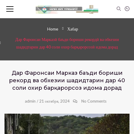
Home
Хабар
Дар Фаронсаи Марказӣ баъди бориши рекордӣ ва обхезии
шадидтарин дар 40 соли охир барқарорсозӣ идома дорад
Дар Фаронсаи Марказӣ баъди бориши
рекордӣ ва обхезии шадидтарин дар 40
соли охир барқарорсозӣ идома дорад
admin
/
21 октября, 2024
No Comments