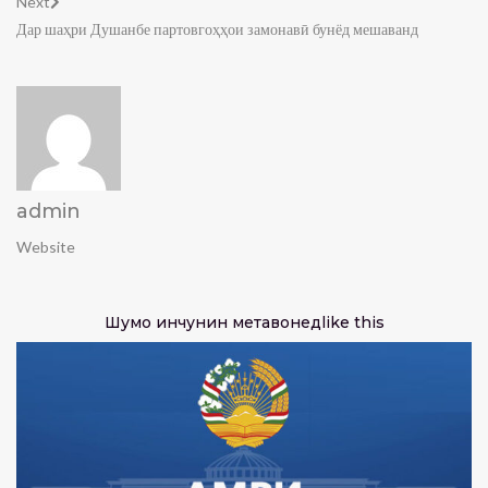
Next
Дар шаҳри Душанбе партовгоҳҳои замонавӣ бунёд мешаванд
admin
Website
Шумо инчунин метавонед
like this