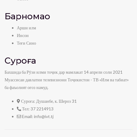
Барномаҳо
Арши илм
Инсон
Теғи Сино
Суроға
Бахшида ба Рӯзи илми тоҷик дар мамлакат 14 апрели соли 2021
Муассисаи давлатии телевизиони Тоҷикистон - ТВ «Илм ва табиат»
ба фаъолият оғоз намуд.
Суроға:
Душанбе, к. Шероз 31
Тел:
37 2214913
Email:
info@ivt.tj