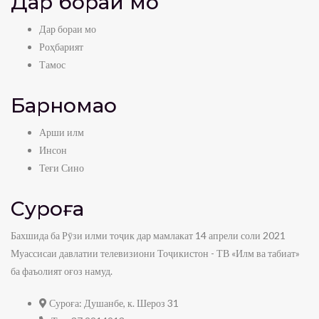
Дар бораи мо
Дар бораи мо
Роҳбарият
Тамос
Барномаҳо
Арши илм
Инсон
Теғи Сино
Суроға
Бахшида ба Рӯзи илми тоҷик дар мамлакат 14 апрели соли 2021
Муассисаи давлатии телевизиони Тоҷикистон - ТВ «Илм ва табиат»
ба фаъолият оғоз намуд.
Суроға:
Душанбе, к. Шероз 31