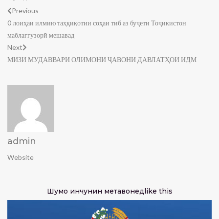
Previous
0 лоиҳаи илмию таҳқиқотии соҳаи тиб аз буҷети Тоҷикистон
маблағгузорӣ мешавад
Next
МИЗИ МУДАВВАРИ ОЛИМОНИ ҶАВОНИ ДАВЛАТҲОИ ИДМ
admin
Website
Шумо инчунин метавонед
like this