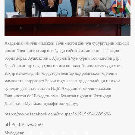
Академияи миллии илмҳои Тоҷикистон ҳамчун бузургтарин ниҳоди
илмии Тоҷикистон дар пешбурди сиёсати илмии кишвар нақши
бориз дорад. Хушбахтона, Ҳукумати Ҷумҳурии Тоҷикистон дар
баробари дигар паҳлуҳои сиёсати кишвар, ба илм таваҷҷуҳи хоса
зоҳир менамояд. Ин коргузорӣ бештар дар робитаҳои хориҷии
мамлакат назаррас аст.Барои саҳми арзанда дар тадбиқи илмҳои
бунёдии давлатҳои аъзои ИДМ Академияи миллии илмҳои
Тоҷикистон бо Шаҳодатномаи Кумитаи иҷроияи Иттиҳоди
Давлатҳои
Мустақил мукофотонида шуд.
https://www.facebook.com/groups/3619156541685696
Post Views:
360
Мубодила: