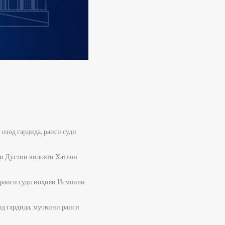
озод гардида, раиси суди
яи Дӯстии вилояти Хатлон
и раиси суди ноҳияи Исмоили
д гардида, муовини раиси