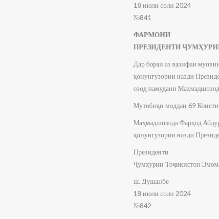
18 июли соли 2024
№841
ФАРМОНИ
ПРЕЗИДЕНТИ ҶУМҲУРИ
Дар бораи аз вазифаи муов
қонунгузории назди Презид
озод намудани Маҳмадшозод
Мутобиқи моддаи 69 Консти
Маҳмадшозода Фарҳод Абдура
қонунгузории назди Президе
Президенти
Ҷумҳурии Тоҷикистон Эмом
ш. Душанбе
18 июли соли 2024
№842