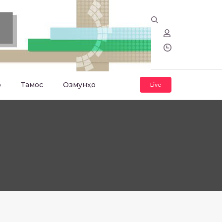
о
Тамос
Озмунҳо
Live