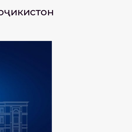
оҷикистон