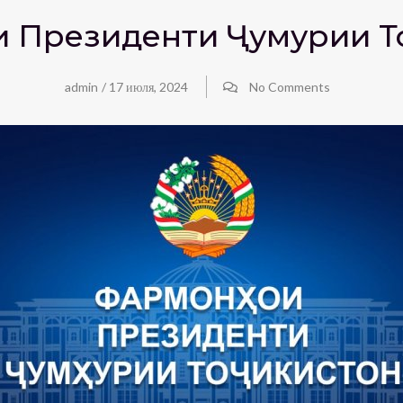
и Президенти Ҷумҳурии Т
admin
/
17 июля, 2024
No Comments