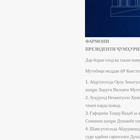
ФАРМОНИ
ПРЕЗИДЕНТИ ҶУМҲУРИ
Дар бораи озод ва таъин нам
Мутобиқи моддаи 69 Консти
1. Абдуллозода Орзу Зинату
шаҳри Хоруғи Вилояти Мухт
2. Зуҳурзод Неъматулло Ҳимм
таъин карда шавад.
3. Ғафориён Тоҳир Ваҳоб аз
Сомонии шаҳри Душанбе таъ
4. Шамсуллозода Абдурашид 
суди ҳарбии гарнизони Душа