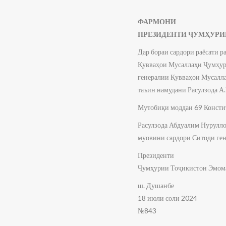
ФАРМОНИ
ПРЕЗИДЕНТИ ҶУМҲУРИ
Дар бораи сардори раёсати р
Қувваҳои Мусаллаҳи Ҷумҳур
генералии Қувваҳои Мусалл
таъин намудани Расулзода А.
Мутобиқи моддаи 69 Консти
Расулзода Абдуалим Нурулло
муовини сардори Ситоди ген
Президенти
Ҷумҳурии Тоҷикистон Эмом
ш. Душанбе
18 июли соли 2024
№843