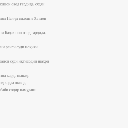
хшон озод гардида, судяи
ҳияи Панҷи вилояти Хатлон
ни Бадахшон озод гардида,
ини раиси суди ноҳияи
 раиси суди иқтисодии шаҳри
зод карда шавад.
од карда шавад.
абаби содир намудани