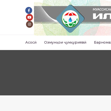
Асосӣ
Озмунҳои ҷумҳуриявӣ
Барнома