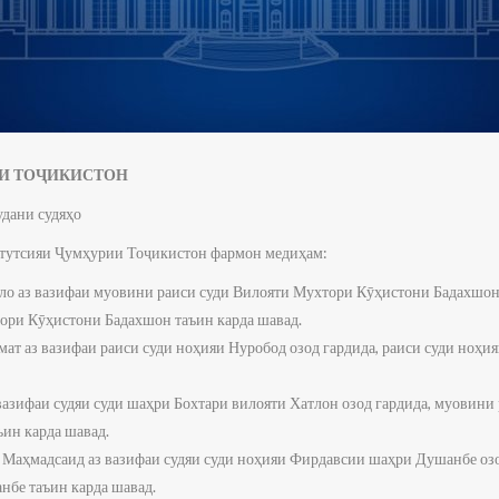
И ТОҶИКИСТОН
удани судяҳо
тутсияи Ҷумҳурии Тоҷикистон фармон медиҳам:
лло аз вазифаи муовини раиси суди Вилояти Мухтори Кӯҳистони Бадахшон 
ори Кӯҳистони Бадахшон таъин карда шавад.
ат аз вазифаи раиси суди ноҳияи Нуробод озод гардида, раиси суди ноҳи
 вазифаи судяи суди шаҳри Бохтари вилояти Хатлон озод гардида, муовин
ин карда шавад.
Маҳмадсаид аз вазифаи судяи суди ноҳияи Фирдавсии шаҳри Душанбе озо
нбе таъин карда шавад.