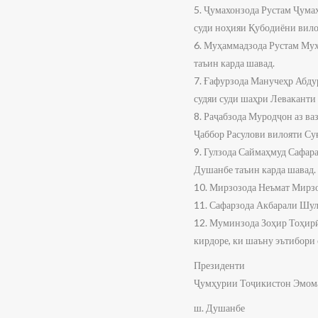
5. Ҷумахонзода Рустам Ҷума
суди ноҳияи Қубодиёни вило
6. Муҳаммадзода Рустам Мух
таъин карда шавад.
7. Ғафурзода Манучеҳр Абду
судяи суди шаҳри Леваканти 
8. Раҷабзода Муродҷон аз в
Ҷаббор Расулови вилояти Суғ
9. Гулзода Саймаҳмуд Сафара
Душанбе таъин карда шавад.
10. Мирзозода Неъмат Мирзо 
11. Сафарзода Акбарали Шул
12. Муминзода Зоҳир Тоҳирӣ
кирдоре, ки шаъну эътибори с
Президенти
Ҷумҳурии Тоҷикистон Эмом
ш. Душанбе