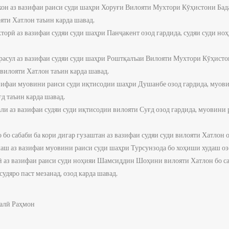
хон аз вазифаи раиси суди шаҳри Хоруғи Вилояти Мухтори Кӯҳистони Бада
яти Хатлон таъин карда шавад.
торӣ аз вазифаи судяи суди шаҳри Панҷакент озод гардида, судяи суди но
расул аз вазифаи судяи суди шаҳри Роштқалъаи Вилояти Мухтори Кӯҳисто
вилояти Хатлон таъин карда шавад.
азифаи муовини раиси суди иқтисодии шаҳри Душанбе озод гардида, муов
д таъин карда шавад.
ли аз вазифаи судяи суди иқтисодии вилояти Суғд озод гардида, муовини
бо сабаби ба кори дигар гузаштан аз вазифаи судяи суди вилояти Хатлон о
аш аз вазифаи муовини раиси суди шаҳри Турсунзода бо хоҳиши худаш оз
 аз вазифаи раиси суди ноҳияи Шамсиддин Шоҳини вилояти Хатлон бо с
удяро паст мезанад, озод карда шавад.
алӣ Раҳмон