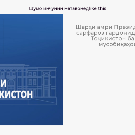
Шумо инчунин метавонед
like this
Шарҳи амри Презид
сарфароз гардонида
Тоҷикистон ба
мусобиқаҳо