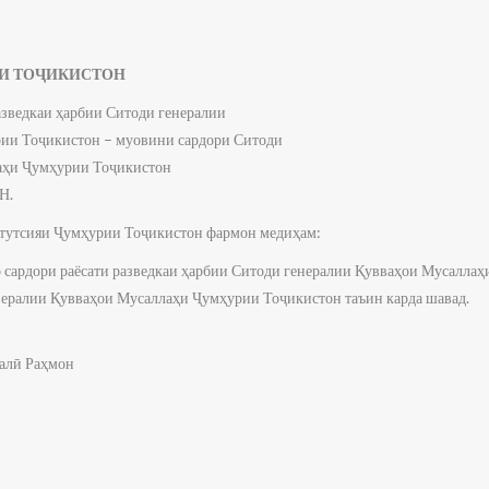
И ТОҶИКИСТОН
азведкаи ҳарбии Ситоди генералии
ии Тоҷикистон – муовини сардори Ситоди
аҳи Ҷумҳурии Тоҷикистон
Н.
тутсияи Ҷумҳурии Тоҷикистон фармон медиҳам:
 сардори раёсати разведкаи ҳарбии Ситоди генералии Қувваҳои Мусалла
ералии Қувваҳои Мусаллаҳи Ҷумҳурии Тоҷикистон таъин карда шавад.
алӣ Раҳмон