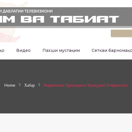
ҳо
Видео
Пахши мустақим
Сеткаи барномаҳ
Home
Хабар
Фармонҳои Президенти Ҷумҳурии Тоҷикистон