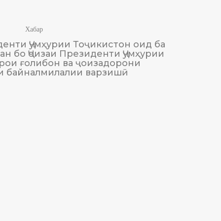
Хабар
енти Ҷумҳурии Тоҷикистон оид ба
М
н бо Ҷоизаи Президенти Ҷумҳурии
Тоҷики
рои ғолибон ва ҷоизадорони
и байналмилалии варзишӣ