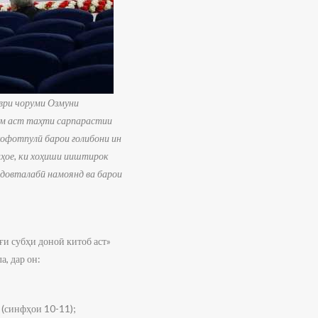
ври чоруми Озмуни
шум аст таҳти сарпарастии
офотпулӣ барои ғолибони ин
нҳое, ки хоҳиши ииштирок
н довталабӣ намоянд ва барои
и субҳи доноӣ китоб аст»
а, дар он:
 (синфҳои 10-11);