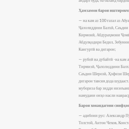
андарз буда, ба баланд бард
Ҳамзамон барои иштирокчи
— на кам аз 100 ғазал аз А
Ҷалолиддини Балхӣ, Саъдии
Кирмонӣ, Абдураҳмони Ҷом
Абдулқодири Бедил, Зебунн
Кангуртӣ ва дигарон;
— рубоӣ ва дубайтӣ -на кам 
Тирмизӣ, Ҷалолиддини Балхӣ
Саъдии Шерозӣ, Ҳофизи Шер
дигарон тавсия дода шудааст
мубориза бар зидди низоъанг
намудани онҳо насли наврас
Барои хонандагони синфҳои
— адибони рус: Александр П
Толстой, Антон Чехов, Конс