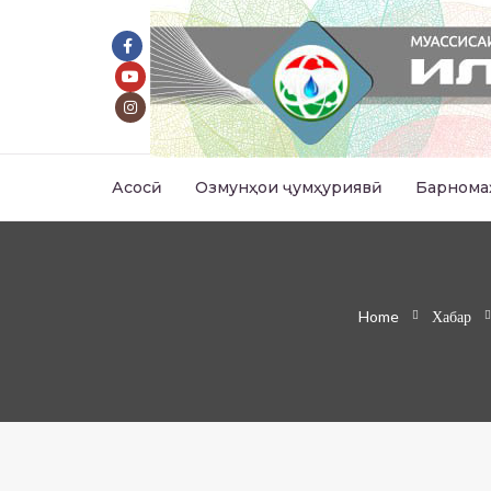
Асосӣ
Озмунҳои ҷумҳуриявӣ
Барнома
Home
Хабар