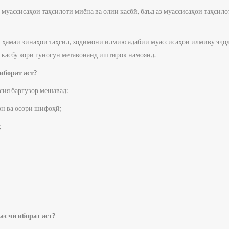
уассисаҳои таҳсилоти миёна ва олии касбӣ, баъд аз муассисаҳои таҳсилот
 ҳамаи зинаҳои таҳсил, ходимони илмию адабии муассисаҳои илмиву эҷодӣ
 касбу кори гуногун метавонанд иштирок намоянд.
иборат аст?
ия баргузор мешавад:
он ва осори шифоҳӣ;
;
з чӣ иборат аст?