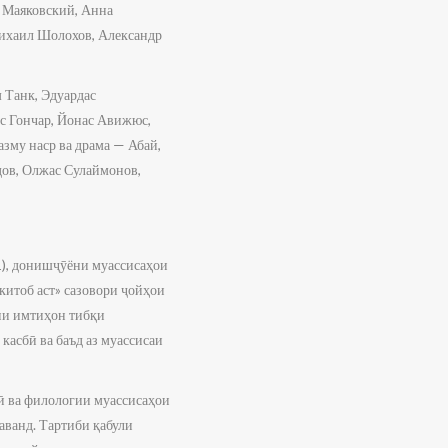
р Маяковский, Анна
Михаил Шолохов, Александр
 Танк, Эдуардас
ес Гончар, Йонас Авижюс,
азму наср ва драма — Абай,
дов, Олжас Сулаймонов,
1), донишҷӯёни муассисаҳои
китоб аст» сазовори ҷойҳои
ани имтиҳон тибқи
касбӣ ва баъд аз муассисаи
ӣ ва филологии муассисаҳои
аванд. Тартиби қабули