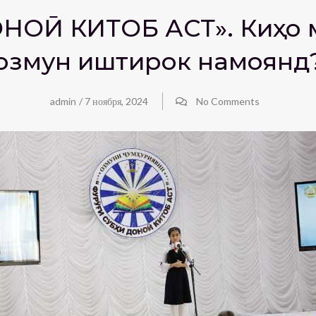
НОӢ КИТОБ АСТ». Киҳо 
озмун иштирок намоянд
admin
/
7 ноября, 2024
No Comments