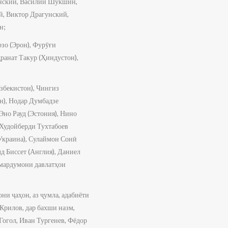
енский, Василий Шукшин,
й, Виктор Драгунский,
н;
зо (Эрон), Фурӯғи
ранат Такур (Ҳиндустон),
збекистон), Чингиз
н), Нодар Думбадзе
Эно Рауд (Эстония), Нино
 Худойберди Тухтабоев
(Украина), Сулаймон Сонӣ
д Биссет (Англия), Даниел
и мардумони давлатҳои
они ҷаҳон, аз ҷумла, адабиёти
Крилов, дар бахши назм,
Гогол, Иван Тургенев, Фёдор