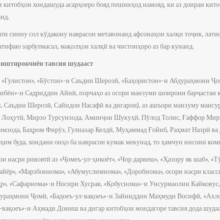
и китобҳои хондашуда асарҳоеро бояд пешниҳод намояд, ки аз доираи кит
нд.
ати синну сол кӯдакону наврасон метавонанд афсонаҳои халқи тоҷик, латиф
ифаю зарбулмасал, мақолҳои халқӣ ва чистонҳоро аз бар кунанд.
и иштирокчиён тавсия шудааст
 «Гулистон», «Бӯстон»-и Саъдии Шерозӣ, «Баҳористон»-и Абдураҳмони Ҷ
сибён»-и Садриддин Айнӣ, порчаҳо аз осори манзуми шоирони барҷастаи 
, Саъдии Шерозӣ, Сайидои Насафӣ ва дигарон), аз ашъори манзуму мансур
Лоҳутӣ, Мирзо Турсунзода, Аминҷон Шукуҳӣ, Пӯлод Толис, Ғаффор Мирз
мзода, Баҳром Фирӯз, Гулназар Келдӣ, Муҳаммад Ғойиб, Раҳмат Назрӣ ва 
ҳим буда, хондани онҳо ба наврасон кумак мекунад, то ҳамчун инсони коми
 насри ривоятӣ аз «Ҷомеъ-ул-ҳикоёт», «Чор дарвеш», «Ҳазору як шаб», «
 айёр», «Марзбоннома», «Абумуслимнома», «Доробнома», осори насри кла
ҳр», «Сафарнома»-и Носири Хусрав, «Қобуснома»-и Унсурмаолии Кайковус,
дураҳмони Ҷомӣ, «Бадоеъ-ул-вақоеъ»-и Зайниддин Маҳмуди Восифӣ, «Ах
вақоеъ»-и Аҳмади Дониш ва дигар китобҳои мондагоре тавсия дода шудаа