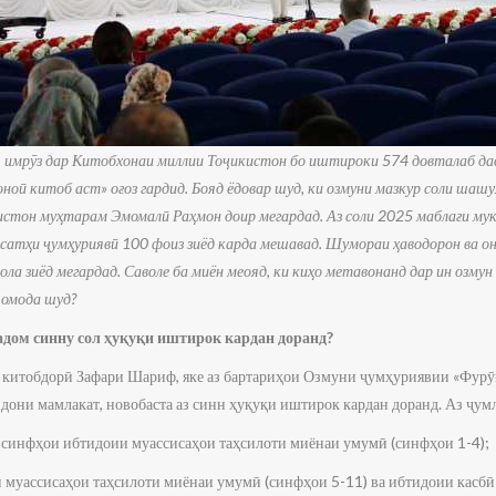
, имрӯз дар Китобхонаи миллии Тоҷикистон бо иштироки 574 довталаб да
оноӣ китоб аст» оғоз гардид. Бояд ёдовар шуд, ки озмуни мазкур соли ша
стон муҳтарам Эмомалӣ Раҳмон доир мегардад. Аз соли 2025 маблағи мук
 сатҳи ҷумҳуриявӣ 100 фоиз зиёд карда мешавад. Шумораи ҳаводорон ва о
сола зиёд мегардад. Саволе ба миён меояд, ки киҳо метавонанд дар ин озму
 омода шуд?
дом синну сол ҳуқуқи иштирок кардан доранд?
и китобдорӣ Зафари Шариф, яке аз бартариҳои Озмуни ҷумҳуриявии «Фурӯғ
ндони мамлакат, новобаста аз синн ҳуқуқи иштирок кардан доранд. Аз ҷумл
 синфҳои ибтидоии муассисаҳои таҳсилоти миёнаи умумӣ (синфҳои 1-4);
 муассисаҳои таҳсилоти миёнаи умумӣ (синфҳои 5-11) ва ибтидоии касбӣ