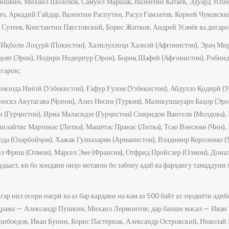
ишвин, Михаил Шолохов, Самуил Маршак, Валентин Катаев, Эдуард Усп
о, Аркадий Гайдар, Валентин Распутин, Расул Ғамзатов, Корней Чуковски
Сутеев, Константин Паустовский, Борис Житков, Андрей Усачёв ва дигаро
қболи Лоҳурӣ (Покистон), Халилуллоҳи Халилӣ (Афғонистон), Эраҷ Мир
доят (Эрон), Нодири Нодирпур (Эрон), Бориқ Шафеӣ (Афғонистон), Робинд
игарон;
имзода Ниёзӣ (Узбекистон), Ғафур Ғулом (Узбекистон), Абдулло Қодирӣ (У
носкэ Акутагава (Ҷопон), Азиз Несин (Туркия), Маликушшуаро Баҳор (Эро
и (Гурҷистон), Ирма Маласидзе (Гурҷистон) Спиридон Вангели (Молдова), 
илайтис Мартинас (Литва), Машётас Пранас (Литва), Тсао Вэнсюан (Чин),
зода (Озарбойҷон), Хажак Гулназарян (Арманистон), Владимир Короленко 
рл Фриш (Олмон), Марсел Эме (Франсия), Отфрид Пройслер (Олмон), Донал
удааст, ки бо хондани онҳо метавон бо забону адаб ва фарҳангу тамаддун
р низ осори насрӣ ва аз бар кардани на кам аз 500 байт аз эҷодиёти адиб
а драма — Александр Пушкин, Михаил Лермонтов; дар бахши масал — Иван 
рибоедов, Иван Бунин, Борис Пастернак, Александр Островский, Николай 