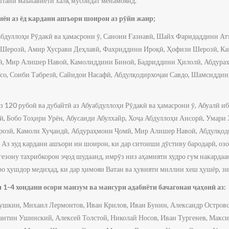
оштани маънавиёти халқ мусоидат менамоянд.
ён аз ёд кардани ашъори шоирон аз рӯйи жанр;
буабдуллоҳи Рӯдакӣ ва ҳамасрони ӯ, Саноии Ғазнавӣ, Шайх Фаридаддини А
 Шерозӣ, Амир Хусрави Деҳлавӣ, Фахриддини Ироқӣ, Ҳофизи Шерозӣ, Ка
ӣ, Мир Алишер Навоӣ, Камолиддини Биноӣ, Бадриддини Ҳилолӣ, Абдур
исо, Соиби Табрезӣ, Сайидои Насафӣ, Абдулқодирхоҷаи Савдо, Шамсидди
аз 120 рубоӣ ва дубайтӣ аз Абуабдуллоҳи Рӯдакӣ ва ҳамасрони ӯ, Абуалӣ 
, Бобо Тоҳири Урён, Абусаиди Абулхайр, Хоҷа Абдуллоҳи Ансорӣ, Умари
озӣ, Камоли Хуҷандӣ, Абдураҳмони Ҷомӣ, Мир Алишер Навоӣ, Абдулқоди
. Аз худ кардани ашъори ин шоирон, ки дар ситоиши дӯстиву бародарӣ, оз
езону тахрибкорон эҷод шудаанд, имрӯз низ аҳамияти худро гум накардаан
ро ҳушдор медиҳад, ки дар ҳимояи Ватан ва ҳувияти миллии хеш ҳушёр, з
 1-4 хондани осори манзум ва мансури адабиёти бачагонаи ҷаҳонӣ аз:
ушкин, Михаил Лермонтов, Иван Крилов, Иван Бунин, Александр Островс
тантин Ушинский, Алексей Толстой, Николай Носов, Иван Тургенев, Макси