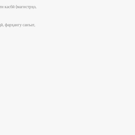
и касбӣ (магистрҳо,
, фарҳангу санъат,