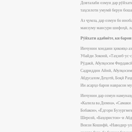
Довталаби озмун дар рӯйхат
таҳсилоти умумӣ берун боша
Аз ҷумла, дар озмун бо иноб
манзуму мансури шифоҳӣ, лат
Рӯйхати адабиёте, ки баро
Инчунин хондани ҳикояҳо аз
Убайди Зоконӣ, «Таҳзиб-ус-
Рӯдакӣ, Абулқосим Фирдавсӣ
Садриддин Айнӣ, Абулқосим 
Абдусалом Деҳотӣ, Боқӣ Раҳи
Ин асарҳо барои наврасон му
Инчунин дар озмун намунаҳои
«Калила ва Димна», «Самаки
Бобакон», «Ёдгори Бузургме
Шерозӣ, «Баҳористон»-и Аб
Воизи Кошифӣ, «Наводир-ул-