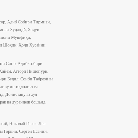
ттор, Адиб Собири Тирмизӣ,
моли Хуҷандӣ, Хоҷуи
аҳмони Мушфиқӣ,
ни Шоҳин, Ҳоҷӣ Ҳусайни
ибни Сино, Адиб Собири
 Хайём, Аттори Нишопурӣ,
ри Бедил, Соиби Табрезӣ ва
одиву истиқлолият ва
д. Донистану аз худ
ирак ва дурандеш бошанд.
кий, Николай Гогол, Лев
м Горкий, Сергей Есенин,