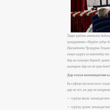
Тавре қаблан иттилоъ додем
ҷумҳуриявии «Фурӯғи субҳи д
Президенти Ҷумҳурии Тоҷики
озмун шуруъ аз мактабҳо то
дар ин озмунро доранд, ҳама
иштирок дар он чӣ гуна бояд
Дар озмун намояндагони ка
Ба гуфтаи мутахассиси соҳа
дар он аст, ки дар он шаҳрва
— гурӯҳи якум: хонандагони
— гурӯҳи дуюм: хонандагони