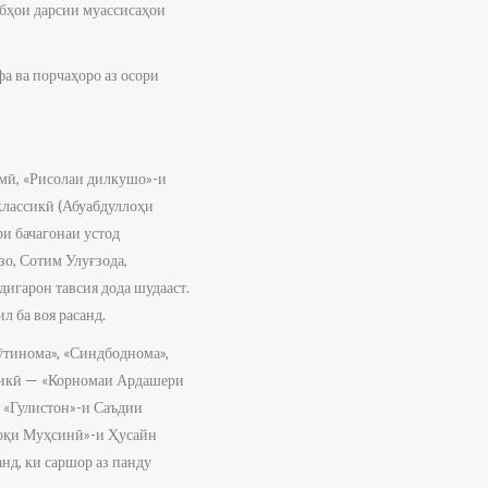
обҳои дарсии муассисаҳои
а ва порчаҳоро аз осори
омӣ, «Рисолаи дилкушо»-и
классикӣ (Абуабдуллоҳи
и бачагонаи устод
о, Сотим Улуғзода,
дигарон тавсия дода шудааст.
л ба воя расанд.
Тӯтинома», «Синдбоднома»,
ссикӣ — «Корномаи Ардашери
 «Гулистон»-и Саъдии
лоқи Муҳсинӣ»-и Ҳусайн
нд, ки саршор аз панду