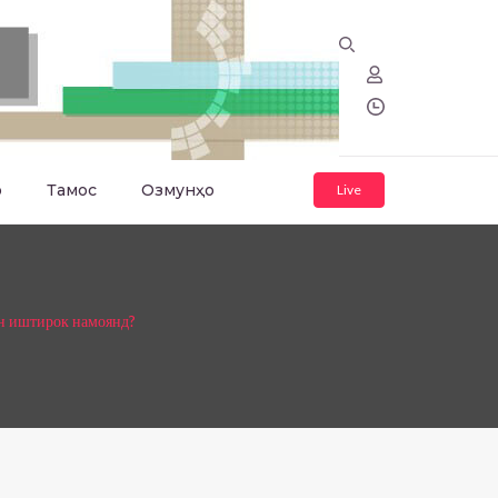
о
Тамос
Озмунҳо
Live
 иштирок намоянд?