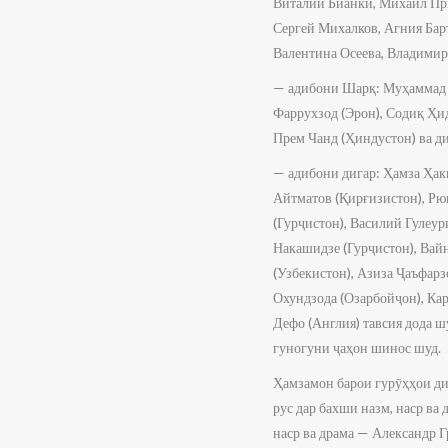
Виталий Бианки, Михаил Пр
Сергей Михалков, Агния Барт
Валентина Осеева, Владимир 
— адибони Шарқ: Муҳаммад И
Фаррухзод (Эрон), Содиқ Ҳи
Прем Чанд (Ҳиндустон) ва д
— адибони дигар: Ҳамза Ҳак
Айтматов (Қирғизистон), Рю
(Гурҷистон), Василий Гулеур
Накашидзе (Гурҷистон), Вайн
(Узбекистон), Азиза Ҷаъфар
Охундзода (Озарбойҷон), Ка
Дефо (Англия) тавсия дода ш
гуногуни ҷаҳон шинос шуд.
Ҳамзамон барои гурӯҳҳои дига
рус дар бахши назм, наср в
наср ва драма — Александр Г