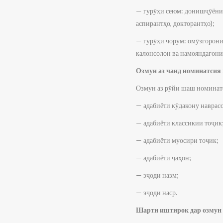
— гурӯҳи сеюм: донишҷӯёни м
аспирантҳо, докторантҳо);
— гурӯҳи чорум: омӯзгорони
калонсолон ва намояндагони
Озмун аз чанд номинатсия 
Озмун аз рӯйи шаш номинатс
— адабиёти кӯдакону наврас
— адабиёти классикии тоҷик
— адабиёти муосири тоҷик;
— адабиёти ҷаҳон;
— эҷоди назм;
— эҷоди наср.
Шарти иштирок дар озмун а