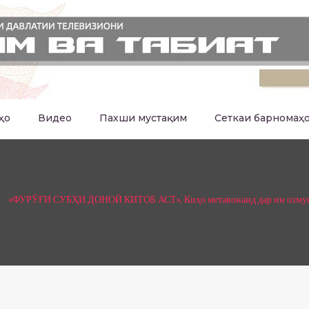
ҳо
Видео
Пахши мустақим
Сеткаи барномаҳ
«ФУРӮҒИ СУБҲИ ДОНОӢ КИТОБ АСТ». Киҳо метавонанд дар ин озмун