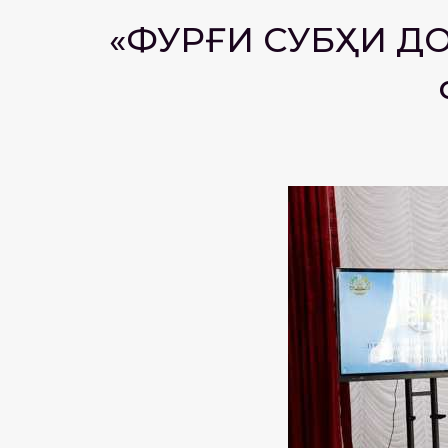
«ФУРӮҒИ СУБҲИ ДО