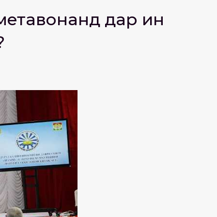
метавонанд дар ин
?