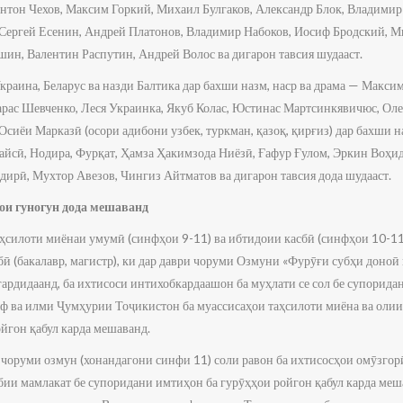
Антон Чехов, Максим Горкий, Михаил Булгаков, Александр Блок, Владими
 Сергей Есенин, Андрей Платонов, Владимир Набоков, Иосиф Бродский, 
н, Валентин Распутин, Андрей Волос ва дигарон тавсия шудааст.
раина, Беларус ва назди Балтика дар бахши назм, наср ва драма — Максим
арас Шевченко, Леся Украинка, Якуб Колас, Юстинас Мартсинкявичюс, Ол
Осиёи Марказӣ (осори адибони узбек, туркман, қазоқ, қирғиз) дар бахши н
йсӣ, Нодира, Фурқат, Ҳамза Ҳакимзода Ниёзӣ, Ғафур Ғулом, Эркин Воҳи
дирӣ, Мухтор Авезов, Чингиз Айтматов ва дигарон тавсия дода шудааст.
ои гуногун дода мешаванд
ҳсилоти миёнаи умумӣ (синфҳои 9-11) ва ибтидоии касбӣ (синфҳои 10-1
бӣ (бакалавр, магистр), ки дар даври чоруми Озмуни «Фурӯғи субҳи доноӣ 
 гардидаанд, ба ихтисоси интихобкардаашон ба муҳлати се сол бе супорид
ф ва илми Ҷумҳурии Тоҷикистон ба муассисаҳои таҳсилоти миёна ва олии 
йгон қабул карда мешаванд.
чоруми озмун (хонандагони синфи 11) соли равон ба ихтисосҳои омӯзгор
бии мамлакат бе супоридани имтиҳон ба гурӯҳҳои ройгон қабул карда меш