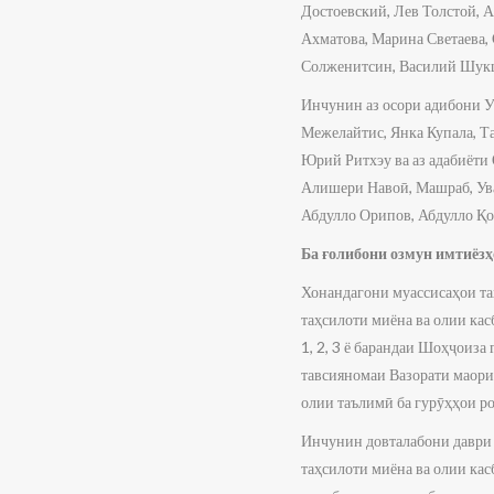
Достоевский, Лев Толстой, 
Ахматова, Марина Светаева,
Солженитсин, Василий Шукши
Инчунин аз осори адибони Ук
Межелайтис, Янка Купала, Т
Юрий Ритхэу ва аз адабиёти 
Алишери Навоӣ, Машраб, Ува
Абдулло Орипов, Абдулло Қо
Ба ғолибони озмун имтиёзҳ
Хонандагони муассисаҳои та
таҳсилоти миёна ва олии кас
1, 2, 3 ё барандаи Шоҳҷоиза
тавсияномаи Вазорати маори
олии таълимӣ ба гурӯҳҳои ро
Инчунин довталабони даври 
таҳсилоти миёна ва олии кас