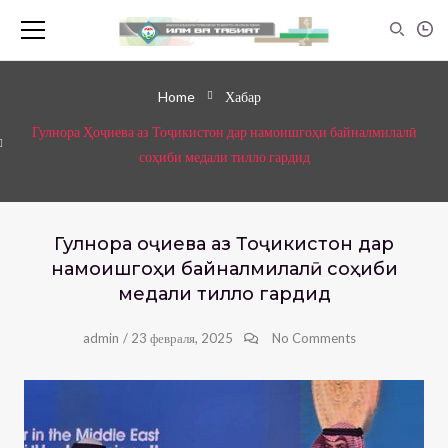
Home
Хабар
Гулнора Ҳоҷиева аз Тоҷикистон дар намоишгоҳи байналмилалӣ
соҳиби медали тилло гардид
Гулнора Ҳоҷиева аз Тоҷикистон дар
намоишгоҳи байналмилалӣ соҳиби
медали тилло гардид
admin
/
23 февраля, 2025
No Comments