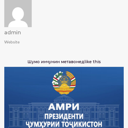
admin
Website
Шумо инчунин метавонед
like this