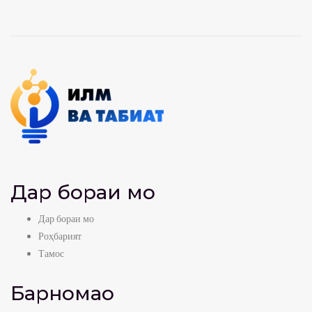
Дар бораи мо
Дар бораи мо
Роҳбарият
Тамос
Барномаҳо