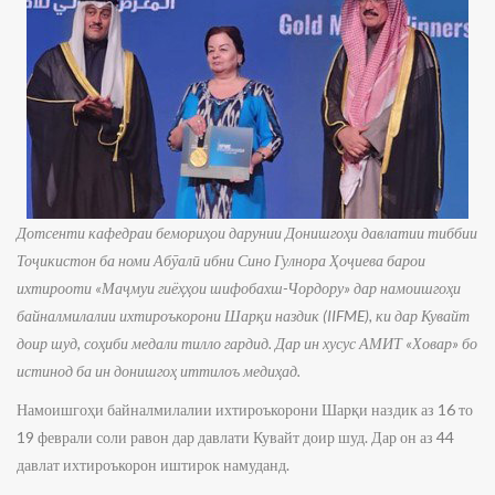
Дотсенти кафедраи бемориҳои дарунии Донишгоҳи давлатии тиббии
Тоҷикистон ба номи Абӯалӣ ибни Сино Гулнора Ҳоҷиева барои
ихтирооти «Маҷмуи гиёҳҳои шифобахш-Чордору» дар намоишгоҳи
байналмилалии ихтироъкорони Шарқи наздик (IIFME), ки дар Кувайт
доир шуд, соҳиби медали тилло гардид. Дар ин хусус АМИТ «Ховар» бо
истинод ба ин донишгоҳ иттилоъ медиҳад.
Намоишгоҳи байналмилалии ихтироъкорони Шарқи наздик аз 16 то
19 феврали соли равон дар давлати Кувайт доир шуд. Дар он аз 44
давлат ихтироъкорон иштирок намуданд.