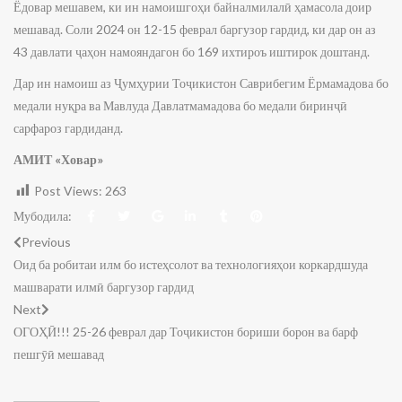
Ёдовар мешавем, ки ин намоишгоҳи байналмилалӣ ҳамасола доир
мешавад. Соли 2024 он 12-15 феврал баргузор гардид, ки дар он аз
43 давлати ҷаҳон намояндагон бо 169 ихтироъ иштирок доштанд.
Дар ин намоиш аз Ҷумҳурии Тоҷикистон Саврибегим Ёрмамадова бо
медали нуқра ва Мавлуда Давлатмамадова бо медали биринҷӣ
сарфароз гардиданд.
АМИТ «Ховар»
Post Views:
263
Мубодила:
Previous
Оид ба робитаи илм бо истеҳсолот ва технологияҳои коркардшуда
машварати илмӣ баргузор гардид
Next
ОГОҲӢ!!! 25-26 феврал дар Тоҷикистон бориши борон ва барф
пешгӯӣ мешавад