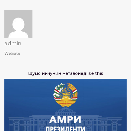
admin
Website
Шумо инчунин метавонед
like this