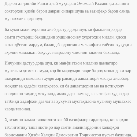
Дар он аз ҷониби Раиси ҳизб муҳтарам Эмомалӣ Раҳмон фаъолияти
сохторҳои ҳизбӣ барои давраи сипаришуда ва вазифаҳо барои оянда
мушаххас карда шуд.
Ба кумитаҳои иҷроияи ҳизб дастур дода шуд, ки фаъолиятро дар
самти густариш бахшидани худшиносиву худогоҳии миллӣ, ҳисси
ватандӯстии мардум, баланд бардоштани маърифати сиёсию ҳуқуқии
аҳолии мамлакат, бахусус наврасону ҷавонон тақвият бахшанд.
Инчунин дастур дода шуд, ки манфиатҳои миллию давлатиро
мунтазам ҳимоя намуда, кор бо мардумро тавре ба роҳ монанд, ки ҳар
шаҳрванди мамлакат худро дар раванди давлатдорӣ масъул ҳисобад,
моҳият ва ҳадафи хатарҳоеро, ки ба давлатдории мо ва истиқлолу
озодии он таҳдид мекунанд, амиқ дарк намояд ва вазифаи худро дар
татбиқи ҳадафҳои давлат ва ҳукумат мустақилона муайяну мушаххас
карда тавонад.
Ҳамзамон ҳамаи ташкилоти ҳизбӣ вазифадор гардиданд, ки корҳои
таблиғотиву ташвиқотиро дар самти амалигардонии ҳадафҳои
барномавии Ҳизби Халқии Демократии Тоҷикистон вусъат бахшида,