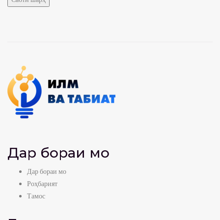
Дар бораи мо
Дар бораи мо
Роҳбарият
Тамос