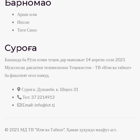
Барномаҳо
Арши илм
Инсон
Теғи Сино
Суроға
Бахшида ба Рӯзи илми тоҷик дар мамлакат 14 апрели соли 2021
Муассисаи давлатии телевизиони Тоҷикистон - ТВ «Илм ва табиат»
ба фаъолият оғоз намуд.
Суроға:
Душанбе, к. Шероз 31
Тел:
37 2214913
Email:
info@ivt.tj
© 2021 МД ТВ "Илм ва Табиат". Ҳамаи ҳуқуқҳо маҳфуз аст.