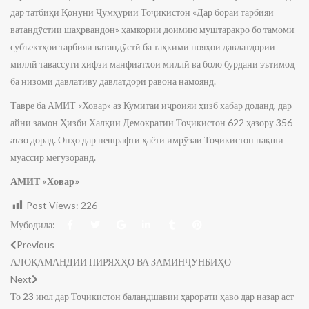
дар татбиқи Қонуни Ҷумҳурии Тоҷикистон «Дар бораи тарбияи
ватандӯстии шаҳрвандон» ҳамкории доимию муштаракро бо тамоми
субъектҳои тарбияи ватандӯстӣ ба таҳкими пояҳои давлатдории
миллӣ тавассути ҳифзи манфиатҳои миллӣ ва боло бурдани эътимод
ба низоми давлативу давлатдорӣ равона намоянд.
Тавре ба АМИТ «Ховар» аз Кумитаи иҷроияи ҳизб хабар доданд, дар
айни замон Ҳизби Халқии Демократии Тоҷикистон 622 ҳазору 356
аъзо дорад. Онҳо дар пешрафти ҳаёти имрӯзаи Тоҷикистон нақши
муассир мегузоранд.
АМИТ «Ховар»
Post Views:
226
Мубодила:
Previous
АЛОҚАМАНДИИ ПИРЯХҲО ВА ЗАМИНҶУНБИҲО
Next
То 23 июл дар Тоҷикистон баландшавии ҳарорати ҳаво дар назар аст