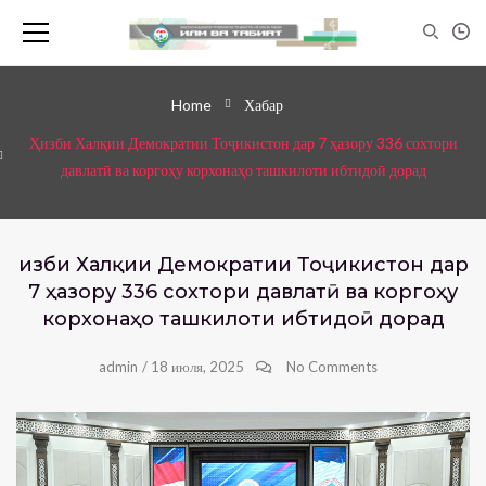
Home
Хабар
Ҳизби Халқии Демократии Тоҷикистон дар 7 ҳазору 336 сохтори
давлатӣ ва коргоҳу корхонаҳо ташкилоти ибтидоӣ дорад
Ҳизби Халқии Демократии Тоҷикистон дар
7 ҳазору 336 сохтори давлатӣ ва коргоҳу
корхонаҳо ташкилоти ибтидоӣ дорад
admin
/
18 июля, 2025
No Comments