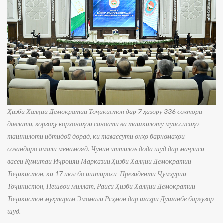
Ҳизби Халқии Демократии Тоҷикистон дар 7 ҳазору 336 сохтори
давлатӣ, коргоҳу корхонаҳои саноатӣ ва ташкилоту муассисаҳо
ташкилоти ибтидоӣ дорад, ки тавассути онҳо барномаҳои
созандаро амалӣ менамояд. Чунин иттилоъ дода шуд дар маҷлиси
васеи Кумитаи Иҷроияи Марказии Ҳизби Халқии Демократии
Тоҷикистон, ки 17 июл бо иштироки Президенти Ҷумҳурии
Тоҷикистон, Пешвои миллат, Раиси Ҳизби Халқии Демократии
Тоҷикистон муҳтарам Эмомалӣ Раҳмон дар шаҳри Душанбе баргузор
шуд.