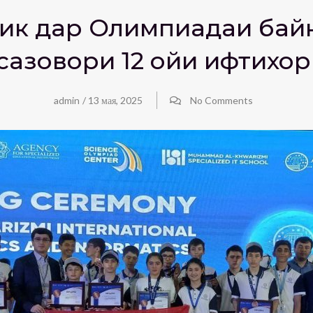
ҷик дар Олимпиадаи бай
сазовори 12 ҷойи ифтихо
admin
/
13 мая, 2025
No Comments