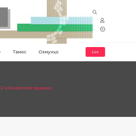
о
Тамос
Озмунҳо
Live
12 ҷойи ифтихорӣ гардиданд