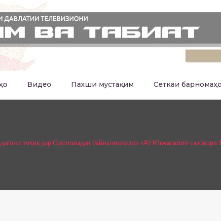
ҳо
Видео
Пахши мустақим
Сеткаи барномаҳ
дагони тоҷик дар Олимпиадаи байналмилалии «Al-Khwarazmi» сазовори 