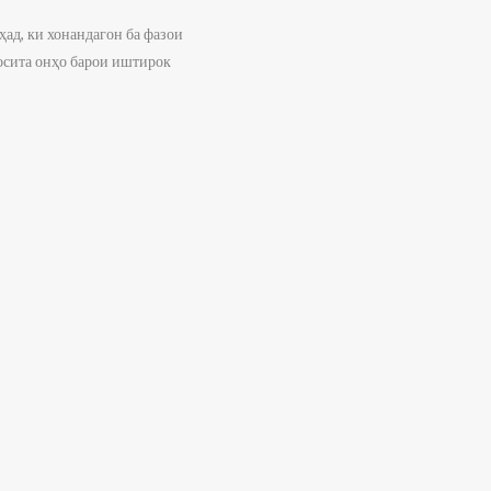
д, ки хонандагон ба фазои
осита онҳо барои иштирок