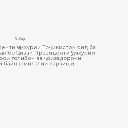
Хабар
енти Ҷумҳурии Тоҷикистон оид ба
М
н бо Ҷоизаи Президенти Ҷумҳурии
Тоҷики
рои ғолибон ва ҷоизадорони
и байналмилалии варзишӣ