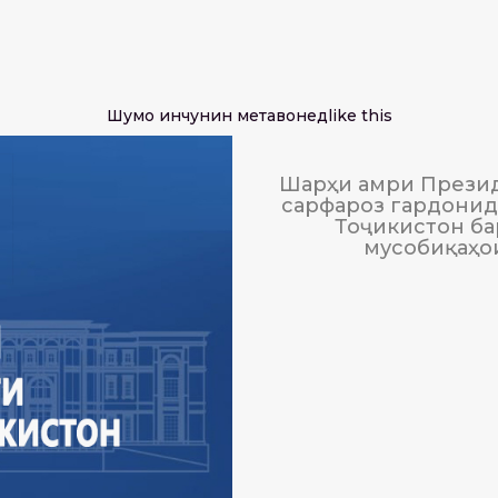
Шумо инчунин метавонед
like this
Шарҳи амри Презид
сарфароз гардонида
Тоҷикистон ба
мусобиқаҳо