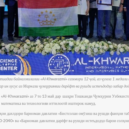
пиадаи байналмилалии «Al-Khwarazmi» сазовори 12 ҷой, аз ҷумла 1 медали т
ар ин хусус
аз Маркази ҷумҳуриявии дарёфт ва рушди истеъдодҳо хабар до
Al-Khwarazmi» аз 7 то 13 май дар шаҳри Тошканди Ҷумҳурии Узбекистон
и математика ва технологияи иттилоотӣ иштирок намуд.
ҳои дахлдори барномаи давлатии «Бистсолаи омӯзиш ва рушди фанҳои таб
0-2040» ва «Барномаи давлатии дарёфт ва рушди истеъдодҳо барои солҳо