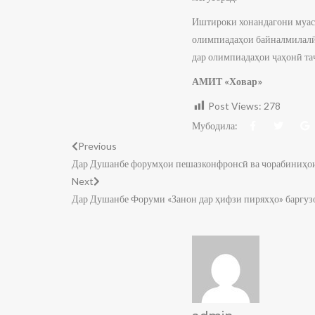
Иштироки хонандагони муасс
олимпиадаҳои байналмилалӣ 
дар олимпиадаҳои ҷаҳонӣ та
АМИТ «Ховар»
Post Views:
278
Мубодила:
Previous
Дар Душанбе форумҳои пешазконфронсӣ ва чорабиниҳои
Next
Дар Душанбе Форуми «Занон дар ҳифзи пиряхҳо» баргуз