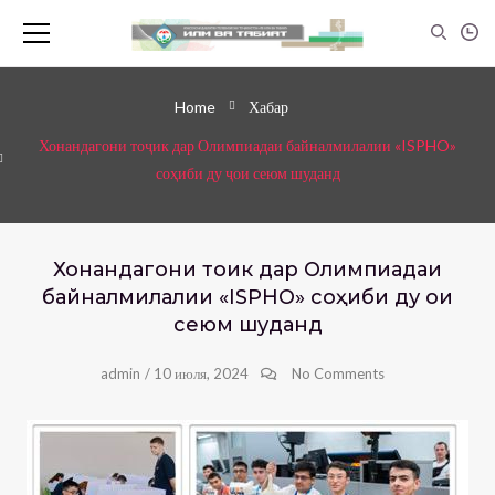
Home
Хабар
Хонандагони тоҷик дар Олимпиадаи байналмилалии «ISPHO»
соҳиби ду ҷои сеюм шуданд
Хонандагони тоҷик дар Олимпиадаи
байналмилалии «ISPHO» соҳиби ду ҷои
сеюм шуданд
admin
/
10 июля, 2024
No Comments