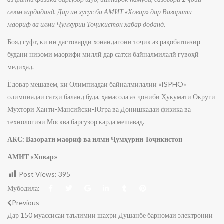
сеюм гардиданд. Дар ин хусус ба АМИТ «Ховар» дар Вазорати
маориф ва илми Ҷумҳурии Тоҷикистон хабар доданд.
Бояд гуфт, ки ин дастоварди хонандагони тоҷик аз рақобатпазир
будани низоми маорифи миллӣ дар сатҳи байналмилалӣ гувоҳӣ
медиҳад.
Ёдовар мешавем, ки Олимпиадаи байналмилалии «ISPHO»
олимпиадаи сатҳи баланд буда, ҳамасола аз ҷониби Ҳукумати Округи
Мухтори Ханти-Мансийски-Югра ва Донишкадаи физика ва
технологияи Москва баргузор карда мешавад.
АКС: Вазорати маориф ва илми Ҷумҳурии Тоҷикистон
АМИТ «Ховар»
Post Views:
395
Мубодила:
Previous
Дар 150 муассисаи таълимии шаҳри Душанбе барномаи электронии