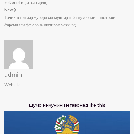
«eDonish» фаъол гардид
Next
Тоҷикистон дар муборизаи муштарак ба муқобили ҷиноятҳои
фаромиллӣ фаъолона иштирок мекунад
admin
Website
Шумо инчунин метавонед
like this