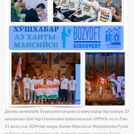
Дастаи мунтахаби Тоҷикистон иборат аз панҷ нафар дар қатори 23
мамлакати дунё дар Олимпиадаи байналмилалии «ISPHO», ки аз 3 то
11 июли соли 2024 дар шаҳри Ханти-Мансийски Федератсияи Русия
аз фанни физика баргузор шуд, иштирок намуда, сазовори 2 ҷойи