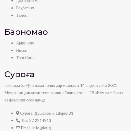
Дар бораи мо
Роҳбарият
Тамос
Барномаҳо
Арши илм
Инсон
Теғи Сино
Суроға
Бахшида ба Рӯзи илми тоҷик дар мамлакат 14 апрели соли 2021
Муассисаи давлатии телевизиони Тоҷикистон - ТВ «Илм ва табиат»
ба фаъолият оғоз намуд.
Суроға:
Душанбе, к. Шероз 31
Тел:
37 2214913
Email:
info@ivt.tj