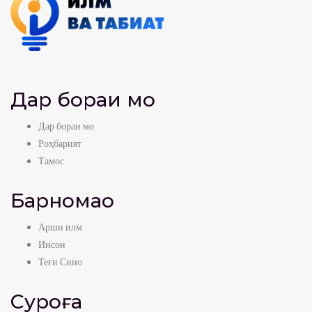
Дар бораи мо
Дар бораи мо
Роҳбарият
Тамос
Барномаҳо
Арши илм
Инсон
Теғи Сино
Суроға