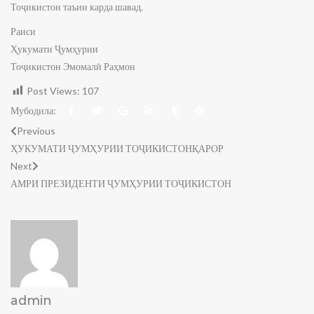
Тоҷикистон таъин карда шавад.
Раиси
Ҳукумати Ҷумҳурии
Тоҷикистон Эмомалӣ Раҳмон
Post Views:
107
Мубодила:
Previous
ҲУКУМАТИ ҶУМҲУРИИ ТОҶИКИСТОНҚАРОР
Next
АМРИ ПРЕЗИДЕНТИ ҶУМҲУРИИ ТОҶИКИСТОН
admin