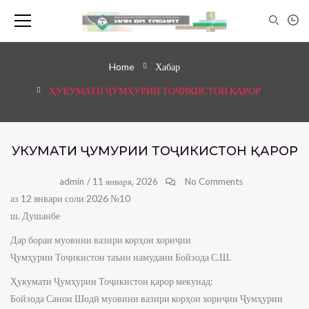
Home
Хабар
ҲУКУМАТИ ҶУМҲУРИИ ТОҶИКИСТОН ҚАРОР
ҲУКУМАТИ ҶУМҲУРИИ ТОҶИКИСТОН ҚАРОР
admin
/
11 января, 2026
No Comments
аз 12 январи соли 2026 №10
ш. Душанбе
Дар бораи муовини вазири корҳои хориҷии
Ҷумҳурии Тоҷикистон таъин намудани Бойзода С.Ш.
Ҳукумати Ҷумҳурии Тоҷикистон қарор мекунад:
Бойзода Санои Шодӣ муовини вазири корҳои хориҷии Ҷумҳурии