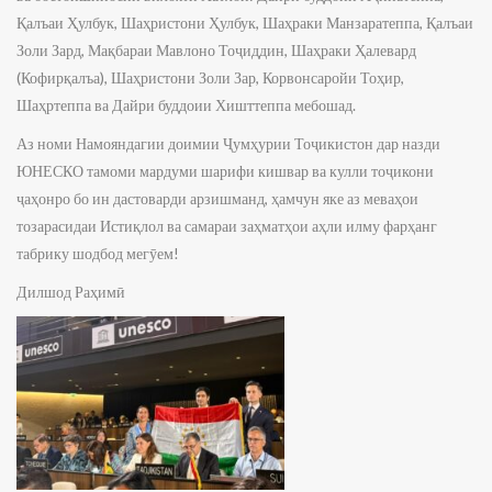
Қалъаи Ҳулбук, Шаҳристони Ҳулбук, Шаҳраки Манзаратеппа, Қалъаи
Золи Зард, Мақбараи Мавлоно Тоҷиддин, Шаҳраки Ҳалевард
(Кофирқалъа), Шаҳристони Золи Зар, Корвонсаройи Тоҳир,
Шаҳртеппа ва Дайри буддоии Хишттеппа мебошад.
Аз номи Намояндагии доимии Ҷумҳурии Тоҷикистон дар назди
ЮНЕСКО тамоми мардуми шарифи кишвар ва кулли тоҷикони
ҷаҳонро бо ин дастоварди арзишманд, ҳамчун яке аз меваҳои
тозарасидаи Истиқлол ва самараи заҳматҳои аҳли илму фарҳанг
табрику шодбод мегӯем!
Дилшод Раҳимӣ