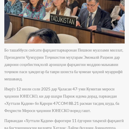
Бо ташаббуси сиёсати фарҳангпарваронаи Пешвои муаззами миллат,
Президенти Ҷумҳурии Тоҷикистон муҳтарам Эмомалӣ Раҳмон дар
даврони соҳибистиқлолӣ арзишҳои фарҳангии моддию маънавии
тоҷикон паси ҳамдигар ба таври шоиста ба ҷомеаи ҷаҳонӣ муаррифӣ
мешаванд.
Имрӯз 12 июли соли 2025 дар Ҷаласаи 47-уми Кумитаи мероси
ҷаҳонии ЮНЕСКО, ки дар шаҳри Париж идома дорад, парвандаи
«Хуттали Қадим» бо Қарори 47COM 8B.21 расман тасдиқ шуда, ба
Феҳристи Мероси ҷаҳонии ЮНЕСКО ворид гашт.
Парвандаи «Хуттали Қадим» фарогири 11 ёдгории таърихӣ фарҳангӣ
ва бостоншиносии вилояти Хатлон: Дайри буддоии Аҷинатеппа,