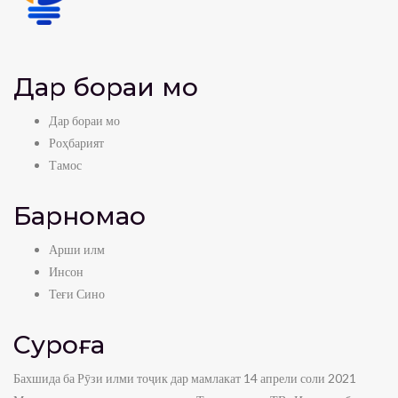
Дар бораи мо
Дар бораи мо
Роҳбарият
Тамос
Барномаҳо
Арши илм
Инсон
Теғи Сино
Суроға
Бахшида ба Рӯзи илми тоҷик дар мамлакат 14 апрели соли 2021