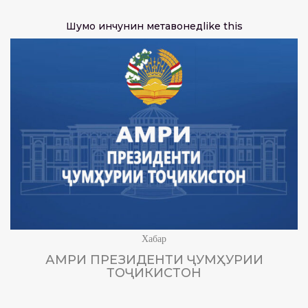
Шумо инчунин метавонед
like this
Хабар
АМРИ ПРЕЗИДЕНТИ ҶУМҲУРИИ
ТОҶИКИСТОН