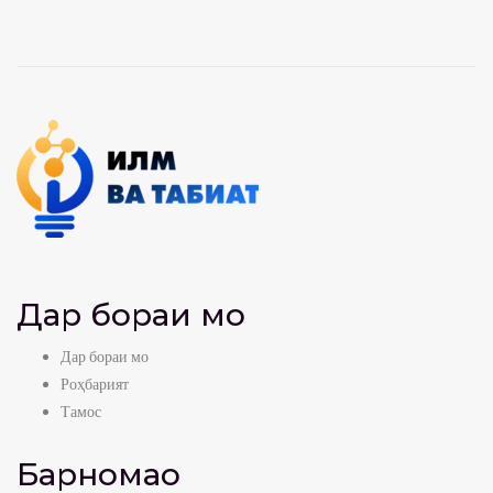
Дар бораи мо
Дар бораи мо
Роҳбарият
Тамос
Барномаҳо