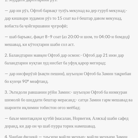
— дар ин рӯз, Офтоб барвақт тулӯъ мекунад ва дер ғуруб мекунад;-
дар кишвари худамон рӯз то 15 соат ва ё бештар давом мекунад,
вобаста ба ҷойгиршавии ҷуғрофӣ;
— шаб баръакс, фақат 8–9 соат (аз 20:00-и шом, то 04:00-и бомдод)
мешавад, ки кӯтоҳтарин шаби сол аст.
2. Баландтарин мавқеи Офтоб дар осмон:- Офтоб дар 21 июн дар
баландтарин нуқтаи худ нисбат ба уфуқ қарор мегирад;
— дар нисфирӯзӣ (вақти пешин), шуъоҳои Офтоб ба Замин тақрибан
бо кунҷи 90° меафтанд.
3. Эътидоли равшании рӯйи Замин:- шуъоҳои Офтоб ба нимкураи
шимолӣ бо шиддати бештар мерасанд;- сатҳи Замин гарм мешавад ва
шароити иқлимии тобистон оғоз меёбад;
— баъзе минтақаҳои қутбӣ (масалан, Норвегия, Аляска) шаби сафед
доранд, ки дар он ҷо шаб пурра торик намешавад.
4. Ҷанбаи физикӣ — таъсири майли меҳвар- майли меҳвари Замин