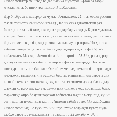
Офтоб моилтар мешавад ва дар натиҷа шуъоҳои Офтоб ба таври
мустақимтар ба нимкураи шимолӣ мебароянд.
Дар бисёре аз кишварҳо, аз ҷумла Тоҷикистон, 21 июн оғози расмии
фасли тобистон ба ҳисоб меравад. Дар ин сана давомнокии рӯз
бештар аст ва шаб танҳо чанд соатро дар бар мегирад. Барои муқоиса,
агар дар Зимистон рӯзҳо кутоҳ ва шабҳо тӯлонӣ бошанд, дар ин ҳолат
баръакс мешавад: барвақт равшан мешаваду дер торик. Ин ҳодисаи
табиии сайёра ба ҳаракати Замин дар мадори худ атрофи Офтоб
вобаста аст. Меҳвари Замин бо майли тақрибан 23,5° дараҷа қарор
дорад ва ин майл он сабаби тағйироти фаслҳо мегардад. Вақте ки
нимкураи шимолӣ ба самти Офтоб рӯ меорад, шуъоҳо ба таври амудӣ
мебароянд ва дар натиҷа рӯшноӣ бештар мешавад. Рӯзи дарозтарин
ва шаби кӯтоҳтарин на танҳо аҳамияти астрономӣ дорад, балки дар
фарҳангҳо ва суннатҳои мардумӣ низ ҷойгоҳи хосе дорад. Дар баъзе
фарҳангҳо онро бо ҷашнвораҳои тобистона таҷлил мекунанд, чунки
он нишонаи пуршиддаттарин рӯшноии табиӣ ва нерӯйи ҳаётбахши
Офтоб мебошад. Бо гузаштани ин рӯз, рӯзҳо тадриҷан кӯтоҳ шуда,
шабҳо дарозтар мешаванд ва ин раванд то 22 декабр — рӯзи