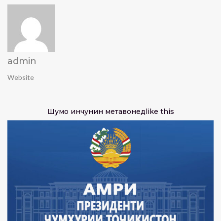
admin
Website
Шумо инчунин метавонед
like this