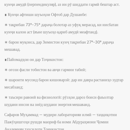
кунҷи амудӣ (перпендикуляр), аз ин рӯ шиддати гармӣ бештар аст.
∎ Кунҷи афтиши шуъоҳои Офтоб дар Душанбе:
∗ тақрибан 73°–75° дараҷа болотар аз уфуқ мерасад, ки нисбатан
кунҷи калон аст (яъне шуъоҳо қариб амудӣ меафтанд).
∗ барои муқоиса, дар Зимистон кунҷ тақрибан 27°–30° дараҷа
мешавад.
∎Пайомадҳои он дар Тоҷикистон:
∗ оғози фасли тобистон ва авҷи гармии табиӣ;
∗ шароити мусоид барои кишоварзӣ: дар ин давра растаниҳо зудтар
месабзанд;
∗ таъсири равонӣ ва физиологӣ: рӯзҳои дароз боиси фаъолтар
шудани инсон ва зиёд шудани энергия мешаванд.
Сафаров Муҳаммад — мудири лабораторияи илмӣ — таҳқиқотии
Пажӯҳишгоҳи рушди маориф ба номи Абдураҳмони Ҷомии
Академияи таҳсилоти Тоҷикистон.