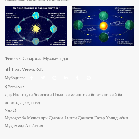
Фейсбук: Сафарзода Муҳаммадҷон
Post Views:
639
Мубодила:
Previous
Дар Институти биологии Помир озмоишгоҳи биотехнологӣ ба
истифода дода шуд
Next
Мулоқот бо Мушовири Девони Амири Давлати Қатар Холид ибни
Муҳаммад Ал-Аттия