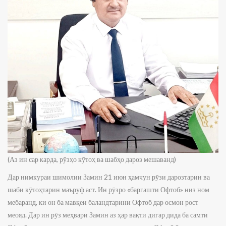
(Аз ин сар карда, рӯзҳо кӯтоҳ ва шабҳо дароз мешаванд)
Дар нимкураи шимолии Замин 21 июн ҳамчун рӯзи дарозтарин ва
шаби кӯтоҳтарин маъруф аст. Ин рӯзро «баргашти Офтоб» низ ном
мебаранд, ки он ба мавқеи баландтарини Офтоб дар осмон рост
меояд. Дар ин рӯз меҳвари Замин аз ҳар вақти дигар дида ба самти