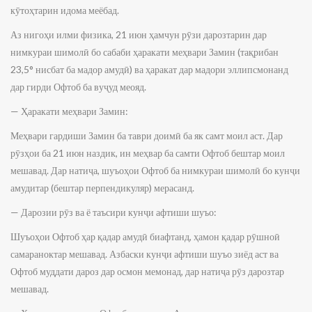
кӯтоҳтарин идома меёбад.
Аз нигоҳи илми физика, 21 июн ҳамчун рӯзи дарозтарин дар
нимкураи шимолӣ бо сабаби ҳаракати меҳвари Замин (тақрибан
23,5° нисбат ба мадор амудӣ) ва ҳаракат дар мадори эллипсмонанд
дар гирди Офтоб ба вуҷуд меояд.
— Ҳаракати меҳвари Замин:
Меҳвари гардиши Замин ба таври доимӣ ба як самт моил аст. Дар
рӯзҳои ба 21 июн наздик, ин меҳвар ба самти Офтоб бештар моил
мешавад. Дар натиҷа, шуъоҳои Офтоб ба нимкураи шимолӣ бо кунҷи
амудитар (бештар перпендикуляр) мерасанд.
— Дарозии рӯз ва ё таъсири кунҷи афтиши шуъо:
Шуъоҳои Офтоб ҳар қадар амудӣ биафтанд, ҳамон қадар рӯшноӣ
самараноктар мешавад. Азбаски кунҷи афтиши шуъо зиёд аст ва
Офтоб муддати дароз дар осмон мемонад, дар натиҷа рӯз дарозтар
мешавад.