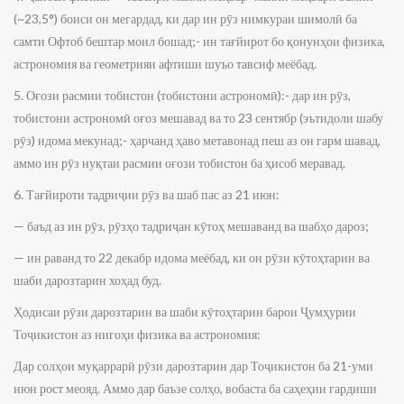
(~23,5°) боиси он мегардад, ки дар ин рӯз нимкураи шимолӣ ба
самти Офтоб бештар моил бошад;- ин тағйирот бо қонунҳои физика,
астрономия ва геометрияи афтиши шуъо тавсиф меёбад.
5. Оғози расмии тобистон (тобистони астрономӣ):- дар ин рӯз,
тобистони астрономӣ оғоз мешавад ва то 23 сентябр (эътидоли шабу
рӯз) идома мекунад;- ҳарчанд ҳаво метавонад пеш аз он гарм шавад,
аммо ин рӯз нуқтаи расмии оғози тобистон ба ҳисоб меравад.
6. Тағйироти тадриҷии рӯз ва шаб пас аз 21 июн:
— баъд аз ин рӯз, рӯзҳо тадриҷан кӯтоҳ мешаванд ва шабҳо дароз;
— ин раванд то 22 декабр идома меёбад, ки он рӯзи кӯтоҳтарин ва
шаби дарозтарин хоҳад буд.
Ҳодисаи рӯзи дарозтарин ва шаби кӯтоҳтарин барои Ҷумҳурии
Тоҷикистон аз нигоҳи физика ва астрономия:
Дар солҳои муқаррарӣ рӯзи дарозтарин дар Тоҷикистон ба 21-уми
июн рост меояд. Аммо дар баъзе солҳо, вобаста ба саҳеҳии гардиши