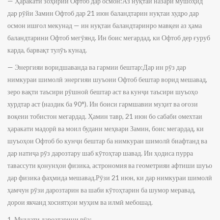
— Ҳаракати зоҳирии Офтоб дар осмон:Аз нуқтаи назари мушоҳид
дар рӯйи Замин Офтоб дар 21 июн баландтарин нуқтаи худро дар
осмон ишғол мекунад — ин нуқтаи баландтаринро мавқеи аз ҳама
баландтарини Офтоб мегӯянд. Ин боис мегардад, ки Офтоб дер ғуруб
карда, барвақт тулӯъ кунад.
— Энергияи воридшаванда ва гармии бештар:Дар ин рӯз дар
нимкураи шимолӣ энергияи шуъоии Офтоб бештар ворид мешавад,
зеро вақти таъсири рӯшноӣ бештар аст ва кунҷи таъсири шуъоҳо
хурдтар аст (наздик ба 90°). Ин боиси гармшавии муҳит ва оғози
воқеии тобистон мегардад. Ҳамин тавр, 21 июн бо сабаби омехтаи
ҳаракати мадорӣ ва моил будани меҳвари Замин, боис мегардад, ки
шуъоҳои Офтоб бо кунҷи бештар ба нимкураи шимолӣ биафтанд ва
дар натиҷа рӯз дарозтару шаб кӯтоҳтар шавад. Ин ҳодиса пурра
тавассути қонунҳои физика, астрономия ва геометрияи афтиши шуъо
дар физика фаҳмида мешавад.Рӯзи 21 июн, ки дар нимкураи шимолӣ
ҳамчун рӯзи дарозтарин ва шаби кӯтоҳтарин ба шумор меравад,
дорои якчанд хосиятҳои муҳим ва илмӣ мебошад.
1. Муддати дарозтарини рӯз: