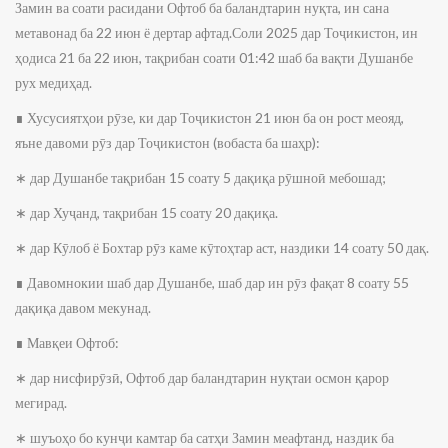
Замин ва соати расидани Офтоб ба баландтарин нуқта, ин сана
метавонад ба 22 июн ё дертар афтад.Соли 2025 дар Тоҷикистон, ин
ҳодиса 21 ба 22 июн, тақрибан соати 01:42 шаб ба вақти Душанбе
рух медиҳад.
∎ Хусусиятҳои рӯзе, ки дар Тоҷикистон 21 июн ба он рост меояд,
яъне давоми рӯз дар Тоҷикистон (вобаста ба шаҳр):
∗ дар Душанбе тақрибан 15 соату 5 дақиқа рӯшноӣ мебошад;
∗ дар Хуҷанд, тақрибан 15 соату 20 дақиқа.
∗ дар Кӯлоб ё Бохтар рӯз каме кӯтоҳтар аст, наздики 14 соату 50 дақ.
∎ Давомнокии шаб дар Душанбе, шаб дар ин рӯз фақат 8 соату 55
дақиқа давом мекунад.
∎ Мавқеи Офтоб:
∗ дар нисфирӯзӣ, Офтоб дар баландтарин нуқтаи осмон қарор
мегирад.
∗ шуъоҳо бо кунҷи камтар ба сатҳи Замин меафтанд, наздик ба