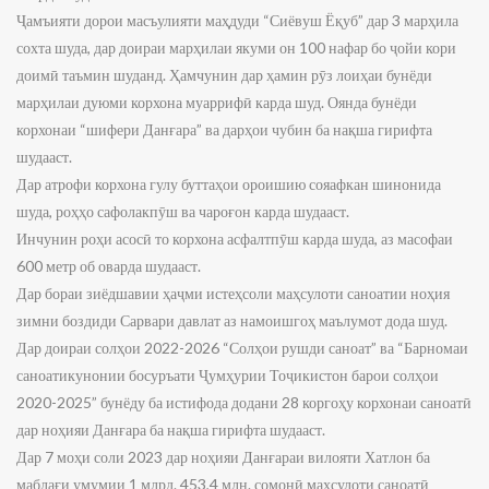
Ҷамъияти дорои масъулияти маҳдуди “Сиёвуш Ёқуб” дар 3 марҳила
сохта шуда, дар доираи марҳилаи якуми он 100 нафар бо ҷойи кори
доимӣ таъмин шуданд. Ҳамчунин дар ҳамин рӯз лоиҳаи бунёди
марҳилаи дуюми корхона муаррифӣ карда шуд. Оянда бунёди
корхонаи “шифери Данғара” ва дарҳои чубин ба нақша гирифта
шудааст.
Дар атрофи корхона гулу буттаҳои ороишию сояафкан шинонида
шуда, роҳҳо сафолакпӯш ва чароғон карда шудааст.
Инчунин роҳи асосӣ то корхона асфалтпӯш карда шуда, аз масофаи
600 метр об оварда шудааст.
Дар бораи зиёдшавии ҳаҷми истеҳсоли маҳсулоти саноатии ноҳия
зимни боздиди Сарвари давлат аз намоишгоҳ маълумот дода шуд.
Дар доираи солҳои 2022-2026 “Солҳои рушди саноат” ва “Барномаи
саноатикунонии босуръати Ҷумҳурии Тоҷикистон барои солҳои
2020-2025” бунёду ба истифода додани 28 коргоҳу корхонаи саноатӣ
дар ноҳияи Данғара ба нақша гирифта шудааст.
Дар 7 моҳи соли 2023 дар ноҳияи Данғараи вилояти Хатлон ба
маблағи умумии 1 млрд. 453,4 млн. сомонӣ маҳсулоти саноатӣ