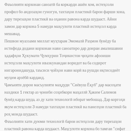
Фаъолияти корхонаи саноатӣ ба коркарди ашёи хом, истеҳсоли
профил бо андозаҳои гуногун, тахтаҳои пластикӣ барои фарши хона,
дару тирезаҳои пластикӣ ва оҳанин равона карда шудааст. Айни
замон дар корхона 5 намуди маҳсулоти пластикӣ истеҳсол карда
мешавад.
Пешвои муаззами миллат муҳтарам Эмомалӣ Раҳмон бунёду ба
истифода додани корхонаи нави саноатиро дар доираи амалишавии
ҳадафҳои Ҳукумати Ҷумҳурии Тоҷикистон ҷиҳати афзоиши
истеҳсоли маҳсулоти ивазкунандаи воридот ва ба содирот
нигаронидашуда, таъсиси ҷойҳои нави корӣ ва рушди иқтисодиёт
муҳим арзёбӣ карданд.
Ҷамъияти дорои масъулияти маҳдуди “Сиёвуш Ёқуб” дар масоҳати
наздики 1 гектар аз ҷониби соҳибкори маҳаллӣ Ҳаким Салимов
бунёд карда шуда, аз ду хати технологӣ иборат мебошад. Дар коргоҳи
якум истеҳсоли 3 намуди тахтаҳои пластикӣ ва панелҳои пластикӣ ба
роҳ монда шудааст.
Фаъолияти хати дуюми технологӣ барои истеҳсоли дару тирезаҳои
пластикӣ равона карда шудааст. Маҳсулоти корхона бо тамғаи “сифат