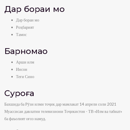
Дар бораи мо
Дар бораи мо
Роҳбарият
Тамос
Барномаҳо
Арши илм
Инсон
Теғи Сино
Суроға
Бахшида ба Рӯзи илми тоҷик дар мамлакат 14 апрели соли 2021
Муассисаи давлатии телевизиони Тоҷикистон - ТВ «Илм ва табиат»
ба фаъолият оғоз намуд.