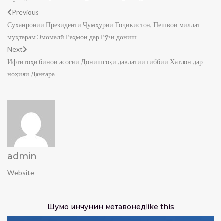
Previous
Суханронии Президенти Ҷумҳурии Тоҷикистон, Пешвои миллат
муҳтарам Эмомалӣ Раҳмон дар Рӯзи дониш
Next
Ифтитоҳи бинои асосии Донишгоҳи давлатии тиббии Хатлон дар
ноҳияи Данғара
admin
Website
Шумо инчунин метавонед
like this