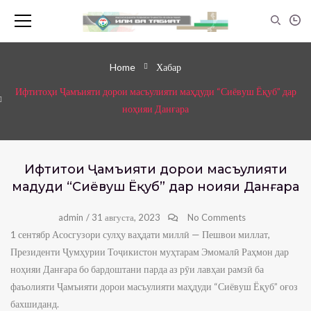
Home
Хабар
Ифтитоҳи Ҷамъияти дорои масъулияти маҳдуди “Сиёвуш Ёқуб” дар
ноҳияи Данғара
Ифтитоҳи Ҷамъияти дорои масъулияти
маҳдуди “Сиёвуш Ёқуб” дар ноҳияи Данғара
admin
/
31 августа, 2023
No Comments
1 сентябр Асосгузори сулҳу ваҳдати миллӣ — Пешвои миллат,
Президенти Ҷумҳурии Тоҷикистон муҳтарам Эмомалӣ Раҳмон дар
ноҳияи Данғара бо бардоштани парда аз рӯи лавҳаи рамзӣ ба
фаъолияти Ҷамъияти дорои масъулияти маҳдуди “Сиёвуш Ёқуб” оғоз
бахшиданд.