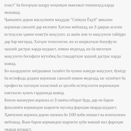
пласт” ба бозорҳои шаҳру ноҳияҳои мамлакат пешниҳод карда
мешавад.
Ҷамъияти дорои масъулияти маҳдуди “Сиёвуш Ёқуб” аввалин
корхонаи саноатӣ дар вилояти Хатлон мебошад, ки 3 давраи асосии
истеҳсоли ҳамин номгӯи маҳсулот, аз ашёи хом то маҳсулоти тайёрро
дар бар мегирад. Хатҳои технологие, ки аз ширкатҳои бонуфузи
ҷаҳонӣ дастрас карда шудааст, имкон медиҳад, ки ба мизоҷон
маҳсулоти босифати мутобиқ ба стандартҳои ҷаҳонӣ дастрас карда
шавад.
Бо назардошти зиёдшавии талабот ба чунин намуди маҳсулот, бунёду
ба истифода додани корхонаи саноатӣ имкон медиҳад, ки эҳтиёҷот ба
профил ва тахтаҳои паластикӣ аз ҳисоби истеҳсолоти корхонаҳои
навтаъсис қонеъ гардонида шавад.
Бинои маъмурии корхона аз 3 ошёна иборат буда, дар он барои
фаъолияти кормандон шароити мусоид фароҳам оварда шудааст.
Ҳамчунин корхона дорои ошхона бо 100 ҷойи нишаст ва нонпазхона
мебошад. Яъне барои кормандон шароити хуби маишӣ низ фароҳам
оварда шудааст.