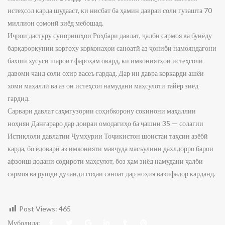
истеҳсол карда шудааст, ки нисбат ба ҳамин давраи соли гузашта 70
миллион сомонӣ зиёд мебошад.
Иҷрои дастуру супоришҳои Роҳбари давлат, ҷалби сармоя ва бунёду
барқароркунии коргоҳу корхонаҳои саноатӣ аз ҷониби намояндагони
бахши хусусӣ шароит фароҳам овард, ки имкониятҳои истеҳсолӣ
давоми чанд соли охир васеъ гардад. Дар ин давра коркарди ашёи
хоми маҳаллӣ ва аз он истеҳсол намудани маҳсулоти тайёр зиёд
гардид.
Сарвари давлат саҳмгузории соҳибкорону сокинони маҳаллии
ноҳияи Данғараро дар доираи омодагиҳо ба ҷашни 35 — солагии
Истиқлоли давлатии Ҷумҳурии Тоҷикистон шоистаи таҳсин азёбӣ
карда, бо ёдоварӣ аз имконияти мавҷуда масъулини дахлдорро барои
афзоиш додани содироти маҳсулот, боз ҳам зиёд намудани ҷалби
сармоя ва рушди дучанди соҳаи саноат дар ноҳия вазифадор карданд.
Post Views:
465
Мубодила: