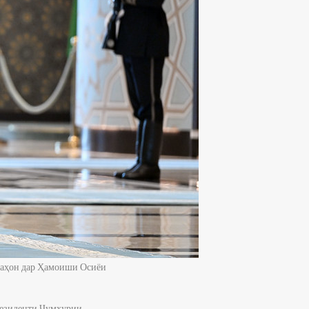
Раҳон дар Ҳамоиши Осиёи
резиденти Ҷумҳурии