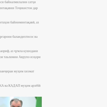
нси байналмилалии сатҳи
минтақавии Тоҷикистон дар
итаҳои байниминтақавӣ, аз
оргарони баландихтисос ва
маориф, аз ҷумла кушодани
ҳои таълимии Аврупо изҳори
 занҷираи муҳим хизмат
МКА ва КАДАП муҳим арзёбӣ