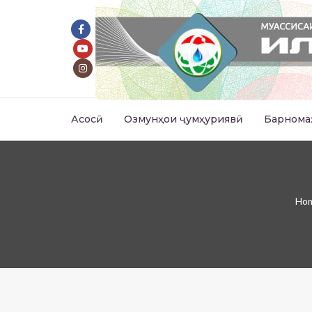
Асосӣ
Озмунҳои ҷумҳуриявӣ
Барнома
Ho