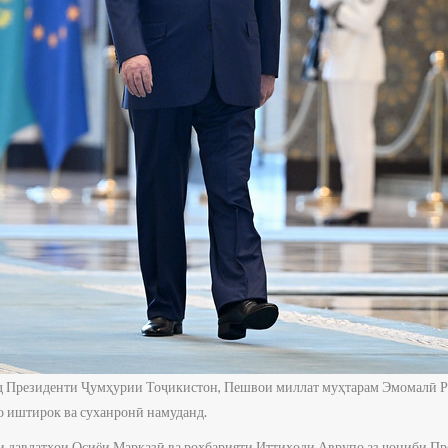
нд Президенти Ҷумҳурии Тоҷикистон, Пешвои миллат муҳтарам Эмомалӣ 
 иштирок ва суханронӣ намуданд.
и давлатҳои Осиёи Марказӣ ва роҳбарияти Иттиҳоди Аврупо аз ҷониби П