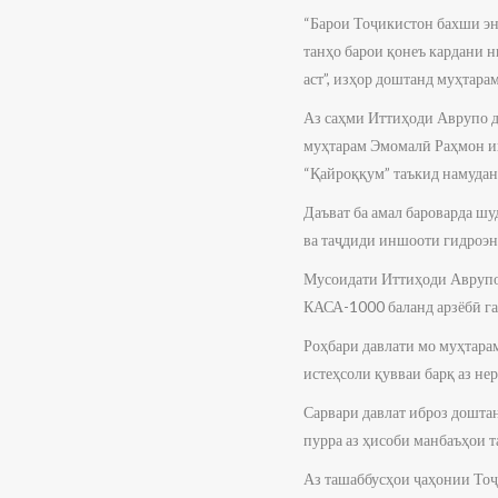
“Барои Тоҷикистон бахши эне
танҳо барои қонеъ кардани 
аст”, изҳор доштанд муҳтар
Аз саҳми Иттиҳоди Аврупо да
муҳтарам Эмомалӣ Раҳмон иш
“Қайроққум” таъкид намудан
Даъват ба амал бароварда шу
ва таҷдиди иншооти гидроэне
Мусоидати Иттиҳоди Аврупо 
КАСА-1000 баланд арзёбӣ га
Роҳбари давлати мо муҳтара
истеҳсоли қувваи барқ аз н
Сарвари давлат иброз доштан
пурра аз ҳисоби манбаъҳои т
Аз ташаббусҳои ҷаҳонии Тоҷ