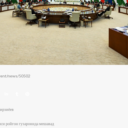
event/news/50502
ирзиёев
иси ройгон гузаронида мешавад