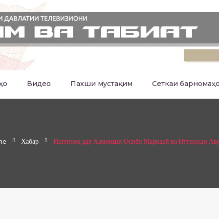
ҳо
Видео
Пахши мустақим
Сеткаи барномаҳ
me
Хабар
Иштирок дар Ҳамоиши Осиёи Марказӣ ва Иттиҳоди Ав