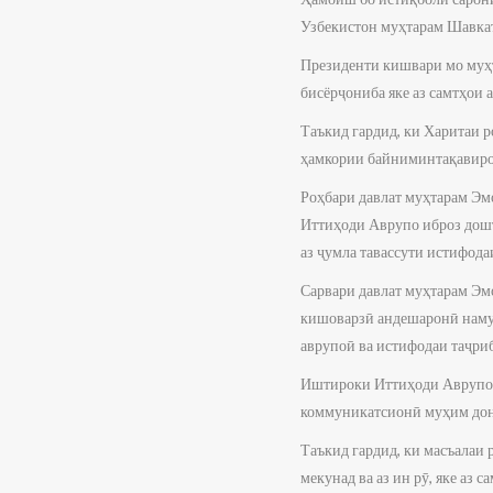
Узбекистон муҳтарам Шавкат 
Президенти кишвари мо муҳ
бисёрҷониба яке аз самтҳои
Таъкид гардид, ки Харитаи 
ҳамкории байниминтақавиро
Роҳбари давлат муҳтарам Эм
Иттиҳоди Аврупо иброз дошт
аз ҷумла тавассути истифода
Сарвари давлат муҳтарам Эм
кишоварзӣ андешаронӣ намуд
аврупоӣ ва истифодаи таҷри
Иштироки Иттиҳоди Аврупо д
коммуникатсионӣ муҳим дон
Таъкид гардид, ки масъалаи 
мекунад ва аз ин рӯ, яке аз 