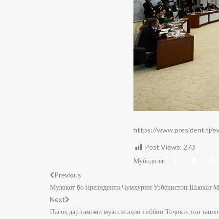
https://www.president.tj/
Post Views:
273
Мубодила:
Previous
Мулоқот бо Президенти Ҷумҳурии Узбекистон Шавкат М
Next
Пагоҳ дар тамоми муассисаҳои тиббии Тоҷикистон ташх