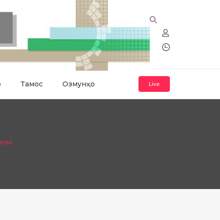
о
Тамос
Озмунҳо
Live
рупо