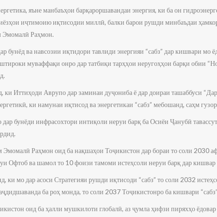
ргетика, яъне манбаъҳои барқароршавандаи энергия, ки ба он гидроэнерг
ниёзҳои иҷтимоию иқтисодии миллӣ, балки барои рушди минбаъдаи ҳамк
ам Эмомалӣ Раҳмон.
р бунёд ва навсозии иқтидори тавлиди энергияи “сабз” дар кишвари мо ё
тироки муваффақи онро дар татбиқи тарҳҳои неругоҳҳои барқи обии “Нор
д.
д, ки Иттиҳоди Аврупо дар заминаи дуҷониба ё дар доираи ташаббуси “Дар
ргетикӣ, ки намунаи иқтисод ва энергетикаи “сабз” мебошанд, саҳм гузор
дар бунёди инфрасохтори интиқоли неруи барқ ба Осиёи Ҷанубӣ тавассу
рдид.
м Эмомалӣ Раҳмон оид ба нақшаҳои Тоҷикистон дар бораи то соли 2030 
еруи Офтоб ва шамол то 10 фоизи тамоми истеҳсоли неруи барқ дар кишва
д, ки мо дар асоси Стратегияи рушди иқтисоди “сабз” то соли 2032 истеҳ
аҷдидшаванда ба роҳ монда, то соли 2037 Тоҷикистонро ба кишвари “сабз
икистон оид ба ҳалли мушкилоти глобалӣ, аз ҷумла ҳифзи пиряхҳо ёдова