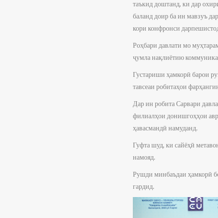
таъкид доштанд, ки дар охи
баланд доир ба ин мавзуъ да
кори конфронси дарпешисто
Роҳбари давлати мо муҳтара
ҷумла нақлиётию коммуника
Густариши ҳамкорӣ барои ру
тавсеаи робитаҳои фарҳанг
Дар ин робита Сарвари давл
филиалҳои донишгоҳҳои авру
ҳавасмандӣ намуданд.
Гуфта шуд, ки сайёҳӣ метав
намояд.
Рушди минбаъдаи ҳамкорӣ б
гардид.