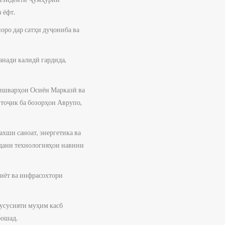
 ёфт.
ро дар сатҳи дуҷониба ва
анади калидӣ гардида,
кишварҳои Осиёи Марказӣ ва
 тоҷик ба бозорҳои Аврупо,
хши саноат, энергетика ва
рдани технологияҳои навини
лиёт ва инфрасохтори
хусусияти муҳим касб
бошад.