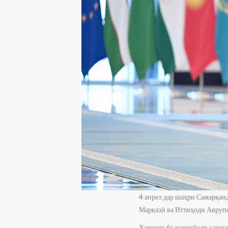
4 апрел дар шаҳри Самарқа
Марказӣ ва Иттиҳоди Аврупо
Ҳамоиш бо истиқболи сарон