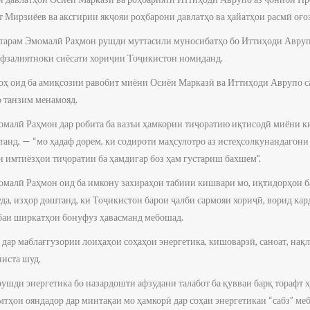
Мирзиёев ва аксгирии якҷояи роҳбарони давлатҳо ва ҳайатҳои расмӣ оғоз
тарам Эмомалӣ Раҳмон рушди муттасили муносибатҳо бо Иттиҳоди Аврупо
 афзалиятноки сиёсати хориҷии Тоҷикистон номиданд.
роҳ оид ба амиқсозии равобит миёни Осиёи Марказӣ ва Иттиҳоди Аврупо с
 танзим менамояд.
омалӣ Раҳмон дар робита ба вазъи ҳамкории тиҷоратию иқтисодӣ миёни 
анд, — “мо ҳадаф дорем, ки содироти маҳсулотро аз истеҳсолкунандагони
и имтиёзҳои тиҷоратии ба ҳамдигар боз ҳам густариш бахшем”.
омалӣ Раҳмон оид ба имкону захираҳои табиии кишвари мо, иқтидорҳои ба
а, изҳор доштанд, ки Тоҷикистон барои ҷалби сармояи хориҷӣ, ворид ка
баи ширкатҳои бонуфуз ҳавасманд мебошад.
ар маблағгузории лоиҳаҳои соҳаҳои энергетика, кишоварзӣ, саноат, нақ
иста шуд.
рушди энергетика бо назардошти афзудани талабот ба қувваи барқ торафт 
самтҳои ояндадор дар минтақаи мо ҳамкорӣ дар соҳаи энергетикаи “сабз” ме