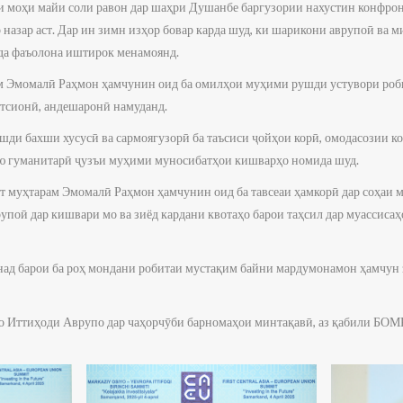
ри моҳи майи соли равон дар шаҳри Душанбе баргузории нахустин конфро
р назар аст. Дар ин зимн изҳор бовар карда шуд, ки шарикони аврупоӣ ва 
да фаъолона иштирок менамоянд.
м Эмомалӣ Раҳмон ҳамчунин оид ба омилҳои муҳими рушди устувори роб
тсионӣ, андешаронӣ намуданд.
шди бахши хусусӣ ва сармоягузорӣ ба таъсиси ҷойҳои корӣ, омодасозии к
ию гуманитарӣ ҷузъи муҳими муносибатҳои кишварҳо номида шуд.
ат муҳтарам Эмомалӣ Раҳмон ҳамчунин оид ба тавсеаи ҳамкорӣ дар соҳаи 
поӣ дар кишвари мо ва зиёд кардани квотаҳо барои таҳсил дар муассиса
онад барои ба роҳ мондани робитаи мустақим байни мардумонамон ҳамчун
о Иттиҳоди Аврупо дар чаҳорчӯби барномаҳои минтақавӣ, аз қабили БО