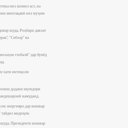
етика низ шомил аст, на
ории минтақавӣ низ муҳим
довар шуда, Роҳбари давлат
ак”, “Себзор” ва
возаҳои глобалӣ” дар бунёд
ад.
ти хати интиқоли
афзоиш додани иқтидори
р андешаронӣ намуданд.
соли энергияро дар кишвар
” табдил медиҳем.
р шуда, Президенти кишвар