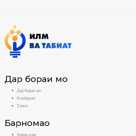
Дар бораи мо
Дар бораи мо
Роҳбарият
Тамос
Барномаҳо
Арши илм