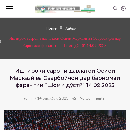
Home
Хабар
Иштироки сарони давлатҳои Осиёи Марказӣ ва Озарбойҷон дар
барномаи фарҳангии “Шоми дӯстӣ” 14.09.2023
Иштироки сарони давлатҳои Осиёи
Марказӣ ва Озарбойҷон дар барномаи
фарҳангии “Шоми дӯстӣ” 14.09.2023
admin
/
14 сентября, 2023
No Comments