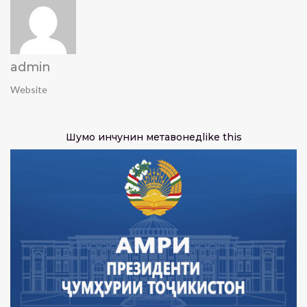
admin
Website
Шумо инчунин метавонед
like this