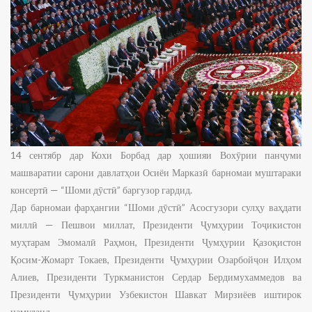
14 сентябр дар Кохи Борбад дар ҳошияи Вохӯрии панҷуми
машваратии сарони давлатҳои Осиёи Марказӣ барномаи муштараки
консертӣ — “Шоми дӯстӣ” баргузор гардид.
Дар барномаи фарҳангии “Шоми дӯстӣ” Асосгузори сулҳу ваҳдати
миллӣ — Пешвои миллат, Президенти Ҷумҳурии Тоҷикистон
муҳтарам Эмомалӣ Раҳмон, Президенти Ҷумҳурии Қазоқистон
Қосим-Жомарт Токаев, Президенти Ҷумҳурии Озарбойҷон Илҳом
Алиев, Президенти Туркманистон Сердар Бердимухаммедов ва
Президенти Ҷумҳурии Узбекистон Шавкат Мирзиёев иштирок
намуданд.