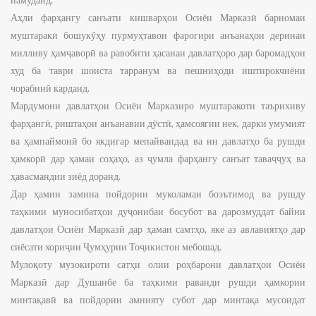
Аҳли фарҳангу санъати кишварҳои Осиёи Марказӣ барномаи
муштараки бошукӯҳу пурмуҳтавои фарогири анъанаҳои деринаи
милливу ҳамҷаворӣ ва равобити ҳасанаи давлатҳоро дар баромадҳои
худ ба таври шоиста тарранум ва пешниҳоди иштирокчиёни
чорабинӣ карданд.
Мардумони давлатҳои Осиёи Марказиро муштаракоти таърихиву
фарҳангӣ, риштаҳои анъанавии дӯстӣ, ҳамсоягии нек, дарки умумият
ва ҳампаймонӣ бо якдигар мепайвандад ва ин давлатҳо ба рушди
ҳамкорӣ дар ҳамаи соҳаҳо, аз ҷумла фарҳангу санъат таваҷҷуҳ ва
ҳавасмандии зиёд доранд.
Дар ҳамин замина пойдории муколамаи боэътимод ва рушду
таҳкими муносибатҳои дуҷонибаи босубот ва дарозмуддат байни
давлатҳои Осиёи Марказӣ дар ҳамаи самтҳо, яке аз авлавиятҳо дар
сиёсати хориҷии Ҷумҳурии Тоҷикистон мебошад.
Мулоқоту музокироти сатҳи олии роҳбарони давлатҳои Осиёи
Марказӣ дар Душанбе ба таҳкими раванди рушди ҳамкории
минтақавӣ ва пойдории амнияту субот дар минтақа мусоидат