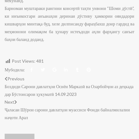
мекунанд.
Барномаи муштараки рангини консертӣ таҳти унвони “Шоми дӯстӣ”,
ки инъикосгари анъанаҳои деринаи дӯстиву ҳамкории ояндадори
кишварҳои минтақа буд, хеле дилписанду фараҳбахш доир гардид ва
меҳмонони олимақом ба ҳунару истеъдоди аҳли фарҳангу санъат
баҳои баланд доданд.
Post Views:
481
Мубодила:
Previous
Боздиди Сарони давлатҳои Осиёи Марказӣ ва Озарбойҷон аз деҳкада
дар Бӯстонсарои ҳукуматӣ 14.09.2023
Next
Ҷаласаи Шӯрои сарони давлатҳои муассиси Фонди байналмилалии
наҷоти Арал