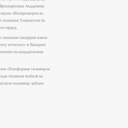
 Ифтихорномаи Академияи
озмуни «Ихтироъкорон ва
и техникии Тоҷикистон ба
ум гардид.
и лаппиши чандирии навъи
енту иттилоот»-и Вазорати
тпатент ва шаҳодатномаи
вони «Платформаи тасмачархи
оҳаи техникаи мобилӣ ва
 муҳити ноҳамвор, ҷойҳои