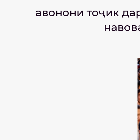
Ҷавонони тоҷик д
навов