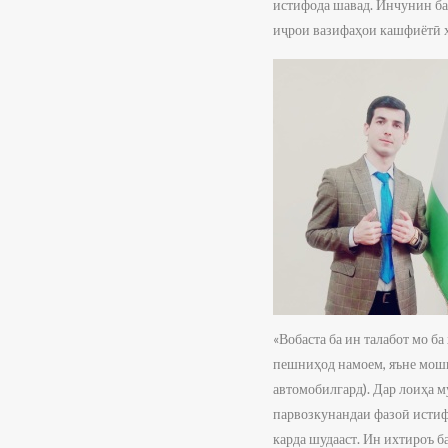
истифода шавад. Инчунин ба
иҷрои вазифаҳои кашфиётӣ х
«Вобаста ба ин талабот мо б
пешниҳод намоем, яъне моши
автомобилгард). Дар лоиҳа 
парвозкунандаи фазоӣ истиф
карда шудааст. Ин ихтироъ б