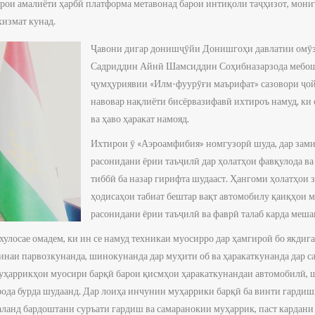
рои амалиёти ҳарбӣ платформа метавонад барои интиқоли таҷҳизот, мони
измат кунад.
Ҷавони дигар донишҷӯйи Донишгоҳи давлатии омӯз
Садриддин Айнӣ Шамсиддин Соҳибназарзода мебош
ҷумҳуриявии «Илм-фуурӯғи маърифат» сазовори ҷой
навовар нақлиёти бисёрвазифавӣ ихтироъ намуд, ки 
ва ҳаво ҳаракат намояд.
Ихтирои ӯ «Аэроамфибия» номгузорӣ шуда, дар зами
расонидани ёрии таъҷилӣ дар ҳолатҳои фавқулода в
тиббӣ ба назар гирифта шудааст. Ҳангоми ҳолатҳои 
ҳодисаҳои табиат бештар вақт автомобилу қаиқҳои м
расонидани ёрии таъҷилӣ ва фаврӣ талаб карда меша
а хулосае омадем, ки ин се намуд техникаи муосирро дар ҳамгироӣ бо якдиг
наи парвозкунанда, шинокунанда дар муҳити об ва ҳаракаткунанда дар с
муҳаррикҳои муосири барқӣ барои қисмҳои ҳаракаткунандаи автомобилӣ, 
ода бурда шудаанд. Дар лоиҳа инчунин муҳаррики барқӣ ба винти гарди
аланд бардоштани суръати гардиш ва самаранокии муҳаррик, паст кардани 