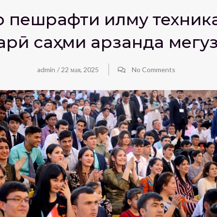
ар пешрафти илму техник
арӣ саҳми арзанда мегу
admin
/
22 мая, 2025
No Comments