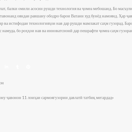
лат, балки омили асосии рушди технология ва ҷомеа мебошанд. Бо масъул
тавонанд ояндаи равшану ободро барои Ватани худ бунёд намоянд. Ҳар ҷа
 ва истифодаи технологияҳои нав дар рушди мамлакат саҳм гузорад. Баро
 намуда, бо роҳҳои нав ва инноватсионӣ дар пешрафти ҷомеа саҳм гузора
он
ону ҷавонон 11 лоиҳаи сармоягузории давлатӣ татбиқ мегардад»