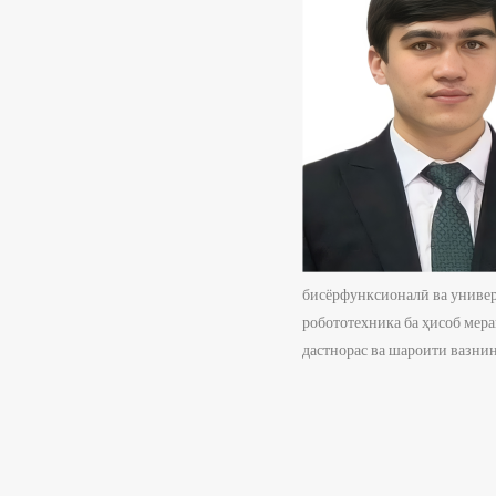
бисёрфунксионалӣ ва универ
робототехника ба ҳисоб мера
дастнорас ва шароити вазнин