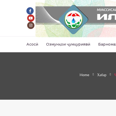
Асосӣ
Озмунҳои ҷумҳуриявӣ
Барнома
Home
Хабар
Ҷ