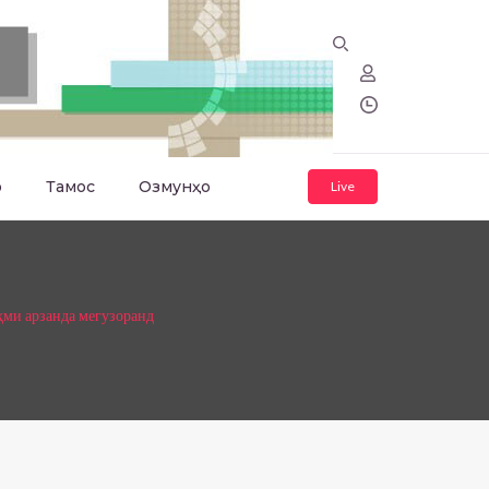
о
Тамос
Озмунҳо
Live
ҳми арзанда мегузоранд