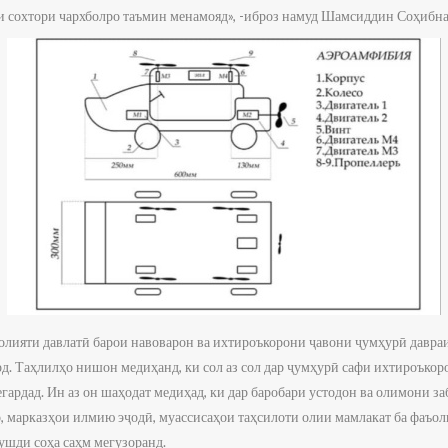
ни сохтори чархболро таъмин менамояд», -иброз намуд Шамсиддин Соҳибна
олияти давлатӣ барои навоварон ва ихтироъкорони ҷавони ҷумҳурӣ давраи
д. Таҳлилҳо нишон медиҳанд, ки сол аз сол дар ҷумҳурӣ сафи ихтироъкор
гардад. Ин аз он шаҳодат медиҳад, ки дар баробари устодон ва олимони з
о, марказҳои илмию эҷодӣ, муассисаҳои таҳсилоти олии мамлакат ба фаъо
ушди соҳа саҳм мегузоранд.