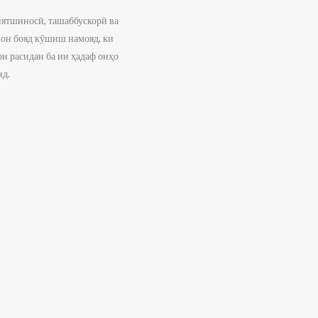
иятшиносӣ, ташаббускорӣ ва
вон бояд кӯшиш намояд, ки
и расидан ба ин ҳадаф онҳо
нд.