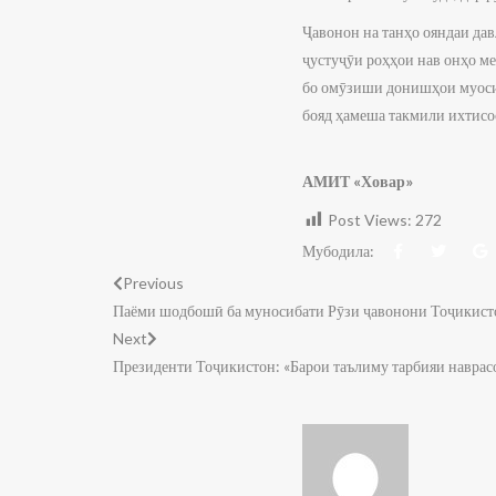
Ҷавонон на танҳо ояндаи дав
ҷустуҷӯи роҳҳои нав онҳо ме
бо омӯзиши донишҳои муосир
бояд ҳамеша такмили ихтисос
АМИТ «Ховар»
Post Views:
272
Мубодила:
Previous
Паёми шодбошӣ ба муносибати Рӯзи ҷавонони Тоҷикист
Next
Президенти Тоҷикистон: «Барои таълиму тарбияи наврас