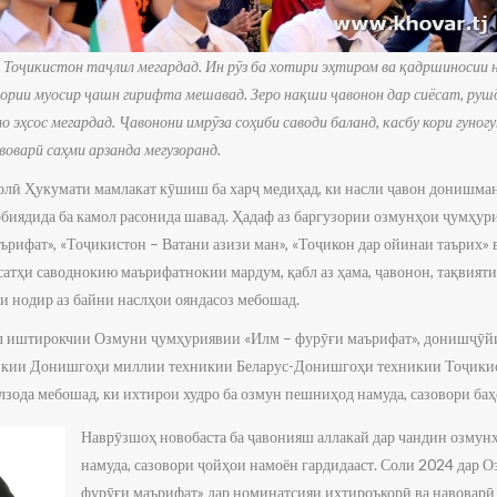
 Тоҷикистон таҷлил мегардад. Ин рӯз ба хотири эҳтиром ва қадршиносии 
ории муосир ҷашн гирифта мешавад. Зеро нақши ҷавонон дар сиёсат, руш
о эҳсос мегардад. Ҷавонони имрӯза соҳиби саводи баланд, касбу кори гуног
оварӣ саҳми арзанда мегузоранд.
лӣ Ҳукумати мамлакат кӯшиш ба харҷ медиҳад, ки насли ҷавон донишманд
рбиядида ба камол расонида шавад. Ҳадаф аз баргузории озмунҳои ҷумҳу
аърифат», «Тоҷикистон – Ватани азизи ман», «Тоҷикон дар ойинаи таърих
атҳи саводнокию маърифатнокии мардум, қабл аз ҳама, ҷавонон, тақвияти
и нодир аз байни наслҳои ояндасоз мебошад.
ол иштирокчии Озмуни ҷумҳуриявии «Илм – фурӯғи маърифат», донишҷӯй
кии Донишгоҳи миллии техникии Беларус-Донишгоҳи техникии Тоҷикис
ода мебошад, ки ихтирои худро ба озмун пешниҳод намуда, сазовори баҳ
Наврӯзшоҳ новобаста ба ҷавонияш аллакай дар чандин озмун
намуда, сазовори ҷойҳои намоён гардидааст. Соли 2024 дар
фурӯғи маърифат» дар номинатсияи ихтироъкорӣ ва навоварӣ 