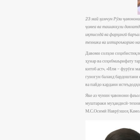
23 май ҳамчун Рӯзи ҷавонони
ҷомеа ва ташаккули давлатд
иқтисодӣ ва фарҳангӣ баръал
техника ва ихтироъкорию нав
Давоми солҳои соҳибистиқло
ҳунар ва соҳибмаърифату та
китоб аст», «Илм – фурӯғи м
гуногун баланд бардоштани с
ва пайдо кардани истеъдодҳо
Яке аз чунин ҷавонони фаъ
муштараки муҳандисӣ-техни
М.С.Осимӣ Наврӯзшоҳ Камолз