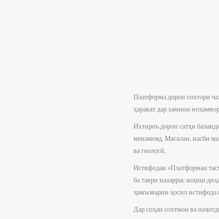
Платформа дорои сохтори чаҳ
ҳаракат дар замини ноҳамвор
Ихтироъ дорои сатҳи баланд
менамояд. Масалан, насби ма
ва геологӣ.
Истифодаи «Платформаи тасм
ба таври назаррас коҳиш диҳ
ҷамъоварии ҳосил истифода 
Дар соҳаи сохтмон ва наҷотд