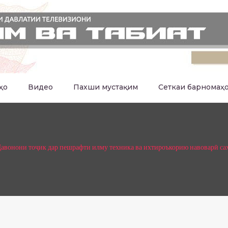
ҳо
Видео
Пахши мустақим
Сеткаи барномаҳ
авонони тоҷик дар пешрафти илму техника ва ихтироъкорию навоварӣ са