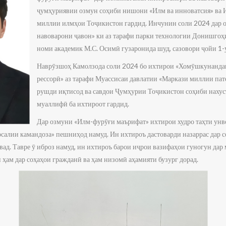
ҷумҳуриявии озмун соҳиби нишони «Илм ва инноватсия» ва
миллии илмҳои Тоҷикистон гардид. Инчунин соли 2024 дар 
навоварони ҷавон» ки аз тарафи парки технологии Донишгоҳ
номи академик М.С. Осимӣ гузаронида шуд, сазовори ҷойи 1-
Наврӯзшоҳ Камолзода соли 2024 бо ихтирои «Хомӯшкунанда
рессорӣ» аз тарафи Муассисаи давлатии «Маркази миллии пат
рушди иқтисод ва савдои Ҷумҳурии Тоҷикистон соҳиби нахус
муаллифӣ ба ихтироот гардид.
Дар озмуни «Илм-фурӯғи маърифат» ихтирои худро таҳти ун
салии камандоза» пешниҳод намуд. Ин ихтироъ дастоварди назаррас дар с
вад. Тавре ӯ иброз намуд, ин ихтироъ барои иҷрои вазифаҳои гуногун дар
 ҳам дар соҳаҳои гражданӣ ва ҳам низомӣ аҳамияти бузург дорад.