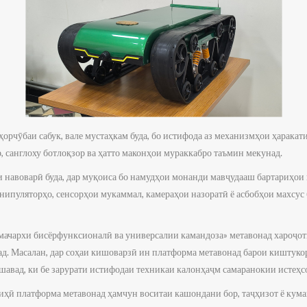
орчӯбаи сабук, вале мустаҳкам буда, бо истифода аз механизмҳои ҳаракат
, санглоху ботлоқзор ва ҳатто маконҳои мураккабро таъмин мекунад.
и навоварӣ буда, дар муқоиса бо намудҳои монанди мавҷудааш бартариҳои
нипуляторҳо, сенсорҳои мукаммал, камераҳои назоратӣ ё асбобҳои махсус
ачархи бисёрфунксионалӣ ва универсалии камандоза» метавонад хароҷот
ад. Масалан, дар соҳаи кишоварзӣ ин платформа метавонад барои киштукор
шавад, ки бе зарурати истифодаи техникаи калонҳаҷм самаранокии истеҳс
иҳӣ платформа метавонад ҳамчун воситаи кашондани бор, таҷҳизот ё кума