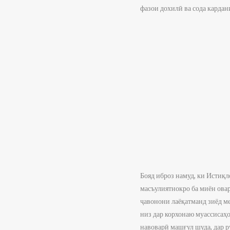
фазои дохилӣ ва сода карда
Бояд иброз намуд, ки Истиқл
масъулиятнокро ба миён овар
ҷавонони лаёқатманд зиёд ме
низ дар корхонаю муассисаҳ
навоварӣ машғул шуда, дар р