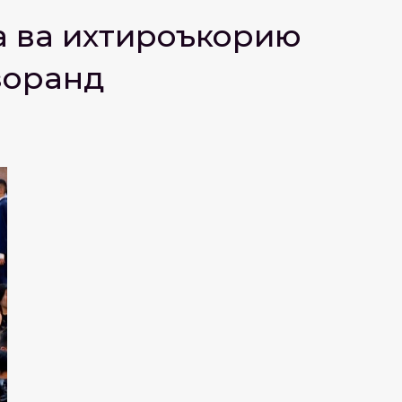
а ва ихтироъкорию
зоранд