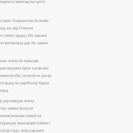
торинги минтақа ва ҳатто
гории Тоҷикистон ба номи
ад, ки дар Озмуни
и сеюм гардид. Ин ҷавони
он метавонад дар об, замин
наи лоиҳа бо мақсади
а расонидани ёрии таъҷилии
заминҷунбӣ, селхезӣ ва дигар
отордор ва чархболҳо барои
ванд.
ар дар намуди лоиҳа
атҳи замин (роҳҳои
шинокунандаи қаиқӣ ва
шхӯрандаи шиноварӣ пайваст
сатҳи садо, зиёд кардани