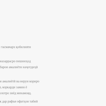
и тасмачарх қобилияти
 назаррасро пешниҳод
 барои амалиёти наҷотдиҳӣ
и амалиётӣ ва неруи кориро
, коркарди замин ё
олотро зиёд менамояд.
к дар рафъи офатҳои табиӣ