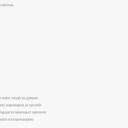
зарзода.
 нави эҷодӣ ва давраи
ону навоварон аз ҳисоби
абардасти мамлакат ҷавонон
лияти ихтироъкорию