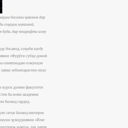
нақши босазои ҷавонон дар
ди соҳаҳои иҷтимоӣ,
ун буда, дар пешрафти илму
у босавод, соҳиби касбу
риявии «Фурӯғи субҳи доноӣ
» ва олимпиадаю озмунҳои
 завқи зебоипарастии онҳо
и курси дуюми факултети
тон ба номи академик
ои баланд гардид.
ҳои сатҳи баланд иштирок
 Озмуни ҷумҳуриявии «Илм-
иштирок намуда, дар даври