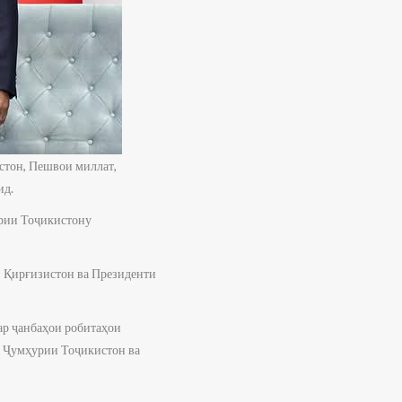
тон, Пешвои миллат,
ид.
ории Тоҷикистону
 Қирғизистон ва Президенти
ар ҷанбаҳои робитаҳои
и Ҷумҳурии Тоҷикистон ва