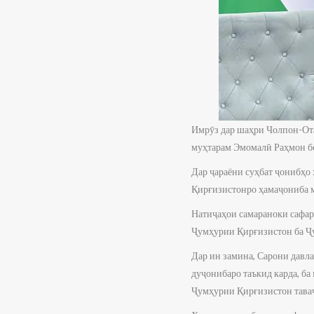
Имрӯз дар шаҳри Чолпон-От
муҳтарам Эмомалӣ Раҳмон б
Дар ҷараёни суҳбат ҷонибҳо
Қирғизистонро ҳамаҷониба 
Натиҷаҳои самараноки сафа
Ҷумҳурии Қирғизистон ба Ҷ
Дар ин замина, Сарони давл
дуҷонибаро таъкид карда, б
Ҷумҳурии Қирғизистон таваҷ