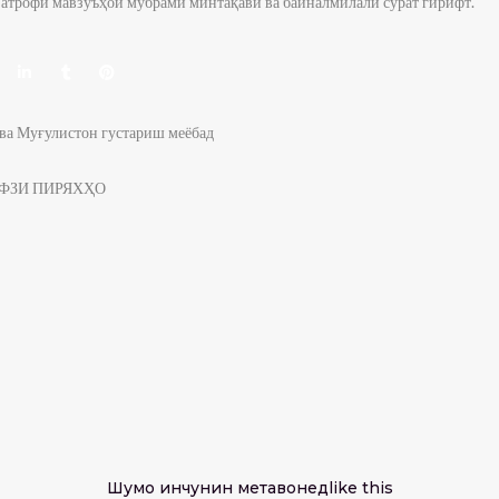
атрофи мавзӯъҳои мубрами минтақавӣ ва байналмилалӣ сурат гирифт.
 ва Муғулистон густариш меёбад
ИФЗИ ПИРЯХҲО
Шумо инчунин метавонед
like this