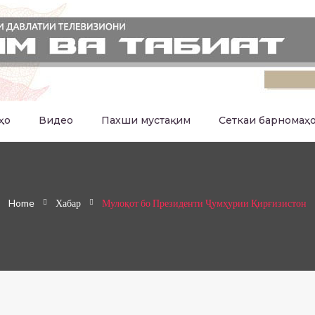
ҳо
Видео
Пахши мустақим
Сеткаи барномаҳ
Home
Хабар
Мулоқот бо Президенти Ҷумҳурии Қирғизистон