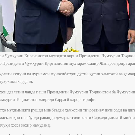
аи Ҷумҳурии Қирғизистон мулоқоти кории Президенти Ҷумҳурии Тоҷикис
о Президенти Ҷумҳурии Қирғизистон муҳтарам Садир Жапаров доир гард
 ҳолати кунунӣ ва дурнамои муносибатҳои дӯстӣ, ҳусни ҳамсоягӣ ва ҳамк
муҳокима карданд.
рҳои давлатии чанде пеши Президенти Ҷумҳурии Тоҷикистон ба Ҷумҳурии
умҳурии Тоҷикистон мавриди баррасӣ қарор гирифт.
атҳо муҳиммияти рушди минбаъдаи ҳамкории тиҷоративу иқтисодӣ ва диг
а масъалаҳои пешбурди раванди демаркатсияи хатти Сарҳади давлатӣ миён
ҷуҳи хосса зоҳир намуданд.