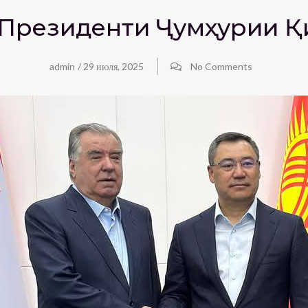
о Президенти Ҷумҳурии Қ
admin
/
29 июля, 2025
No Comments