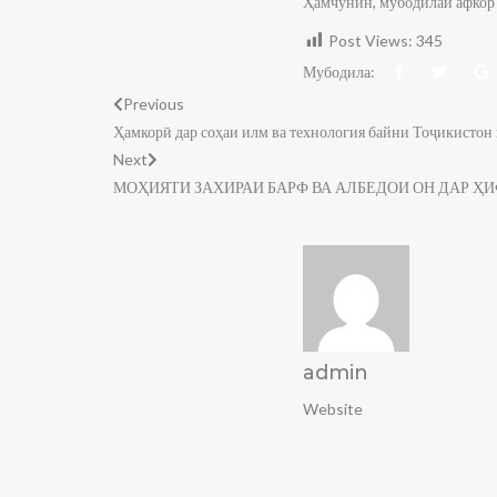
Ҳамчунин, мубодилаи афкор 
Post Views:
345
Мубодила:
Previous
Ҳамкорӣ дар соҳаи илм ва технология байни Тоҷикистон
Next
МОҲИЯТИ ЗАХИРАИ БАРФ ВА АЛБЕДОИ ОН ДАР Ҳ
admin
Website