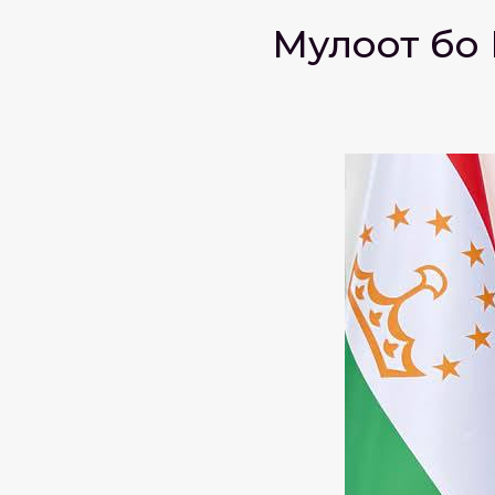
Мулоқот б