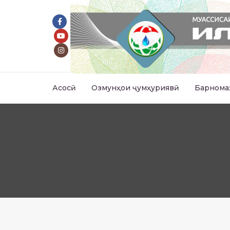
Асосӣ
Озмунҳои ҷумҳуриявӣ
Барнома