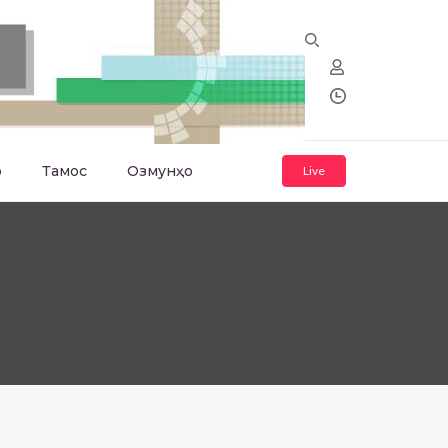
о
Тамос
Озмунҳо
Live