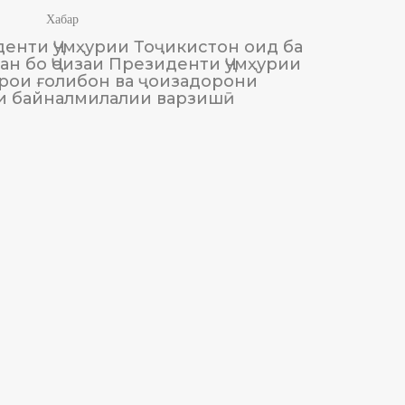
Хабар
енти Ҷумҳурии Тоҷикистон оид ба
М
н бо Ҷоизаи Президенти Ҷумҳурии
Тоҷики
рои ғолибон ва ҷоизадорони
и байналмилалии варзишӣ