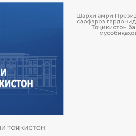
Шарҳи амри Презид
сарфароз гардонида
Тоҷикистон ба
мусобиқаҳо
И ТОҶИКИСТОН