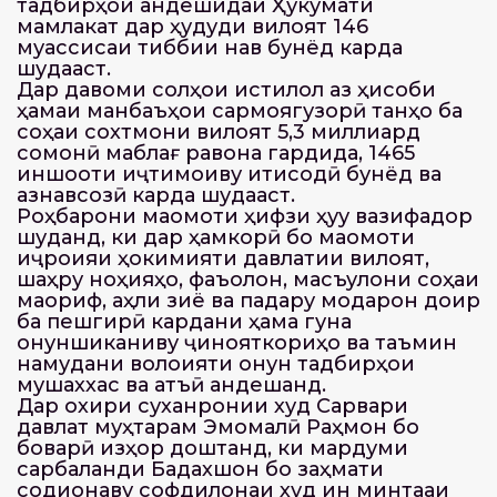
тадбирҳои андешидаи Ҳукумати
мамлакат дар ҳудуди вилоят 146
муассисаи тиббии нав бунёд карда
шудааст.
Дар давоми солҳои истиқлол аз ҳисоби
ҳамаи манбаъҳои сармоягузорӣ танҳо ба
соҳаи сохтмони вилоят 5,3 миллиард
сомонӣ маблағ равона гардида, 1465
иншооти иҷтимоиву иқтисодӣ бунёд ва
азнавсозӣ карда шудааст.
Роҳбарони мақомоти ҳифзи ҳуқуқ вазифадор
шуданд, ки дар ҳамкорӣ бо мақомоти
иҷроияи ҳокимияти давлатии вилоят,
шаҳру ноҳияҳо, фаъолон, масъулони соҳаи
маориф, аҳли зиё ва падару модарон доир
ба пешгирӣ кардани ҳама гуна
қонуншиканиву ҷинояткориҳо ва таъмин
намудани волоияти қонун тадбирҳои
мушаххас ва қатъӣ андешанд.
Дар охири суханронии худ Сарвари
давлат муҳтарам Эмомалӣ Раҳмон бо
боварӣ изҳор доштанд, ки мардуми
сарбаланди Бадахшон бо заҳмати
содиқонаву софдилонаи худ ин минтақаи