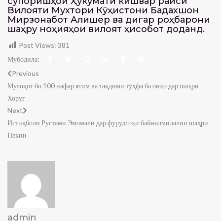
супоришҳои Ҳукумати кишвар раиси
Вилояти Мухтори Кӯҳистони Бадахшон
Мирзонабот Алишер ва дигар роҳбарони
шаҳру ноҳияҳои вилоят ҳисобот доданд.
Post Views:
381
Мубодила:
Previous
Мулоқот бо 100 нафар ятим ва тақдими тӯҳфа ба онҳо дар шаҳри
Хоруғ
Next
Истиқболи Рустами Эмомалӣ дар фурудгоҳи байналмилалии шаҳри
Пекин
admin