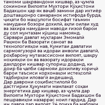
тамоми шаҳрвандони кишвар, аз ҷумла
сокинони Вилояти Мухтори Кӯҳистони
Бадахшон ҳар як ваҷаб замини дар ихтиёр
доштаашонро самаранок истифода бурда,
ҷиҳати бо маҳсулоти босифат таъмин
намудани бозори дохилӣ, аҳли оилаи худ
ва захира намудани маводи ғизоӣ барои
ду сол мунтазам кӯшиш намоянд.
Сарвари давлат муҳтарам Эмомалӣ
Раҳмон ба Вазорати саноат ва
технологияҳои нав, Кумитаи давлатии
сармоягузорӣ ва идораи амволи давлатӣ,
роҳбарону мутахассисони вилоят, шаҳру
ноҳияҳои он ва вазорату идораҳои
дахлдори кишвар супориш доданд, ки
доир ба ҷалби сармояи дохиливу хориҷӣ
барои таъсиси корхонаҳои истеҳсолӣ
тадбирҳои иловагӣ андешанд.
Дар даврони соҳибистиқлолӣ бо
дастгирии Ҳукумати мамлакат соҳаи
энергетика дар кишвар, аз ҷумла дар
Вилояти Мухтори Кӯҳистони Бадахшон ба
пешравиҳои назаррас ноил гардид. Дар
ин давра дар вилоят 24 лоиҳа ба маблағи