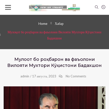
Home
Хабар
Мулоқот бо роҳбарон ва фаъолони Вилояти Мухтори Кӯҳистони
Бадахшон
Мулоқот бо роҳбарон ва фаъолони
Вилояти Мухтори Кӯҳистони Бадахшон
admin
/
17 августа, 2023
No Comments