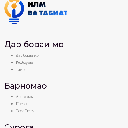
Дар бораи мо
Дар бораи мо
Роҳбарият
Тамос
Барномаҳо
Арши илм
Инсон
Теғи Сино
Суроға