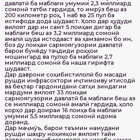
давлатӣ ба маблағи умумии 2,3 миллиард
сомонӣ татбиқ гардида, то имрӯз беш аз
200 километр роҳ, 1 нақб ва 25 пул ба
истифода дода шудааст. Ҳоло дар ҳудуди
вилоят дар ин самт 5 лоиҳаи дигар ба
маблағи беш аз 3,2 миллиард сомонӣ
амалӣ шуда истодааст ва ҳамзамон бо ин,
боз ду лоиҳаи сармоягузории давлатӣ
барои бунёду таҷдиди роҳҳои
мошингард ва пулҳо ба маблағи 2,7
миллиард сомонӣ ба нақша гирифта
шудааст.
Дар даврони соҳибистиқлолӣ бо мақсади
рушди инфрасохтори иҷтимоиву иқтисодӣ
ва беҳтар гардонидани сатҳи зиндагии
мардуми вилоят 33 лоиҳаи
сармоягузории давлатӣ ба маблағи беш аз
се миллиард сомонӣ амалӣ гардида, ҳоло
корҳо дар доираи 16 лоиҳа ба маблағи
умумии 5,5 миллиард сомонӣ идома
доранд.
Дар маҷмӯъ, барои таъмин намудани
рушди шаҳру ноҳияҳои вилоят тайи
даврони соҳибистиқлолӣ аз ҳисоби ҳамаи