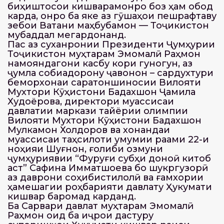
биҳиштосои кишварамонро боз ҳам обод
карда, онро ба яке аз гӯшаҳои пешрафтаву
зебои Ватани маҳбубамон — Тоҷикистон
мубаддал мегардонанд.
Пас аз суханронии Президенти Ҷумҳурии
Тоҷикистон муҳтарам Эмомалӣ Раҳмон
намояндагони касбу кори гуногун, аз
ҷумла собиқадорону ҷавонон – сардухтури
беморхонаи саратоншиносии Вилояти
Мухтори Кӯҳистони Бадахшон Ҷамила
Худоёрова, директори муассисаи
давлатии маркази тайёрии олимпии
Вилояти Мухтори Кӯҳистони Бадахшон
Мулкамон Холдоров ва хонандаи
муассисаи таҳсилоти умумии рақами 22-и
ноҳияи Шуғнон, ғолиби озмуни
ҷумҳуриявии “Фуруғи субҳи доноӣ китоб
аст” Сафина Имматшоева бо шукргузорӣ
аз даврони соҳибистиқлолӣ ва ғамхории
ҳамешагии роҳбарияти давлату Ҳукумати
кишвар баромад карданд.
Ба Сарвари давлат муҳтарам Эмомалӣ
Раҳмон оид ба иҷрои дастуру