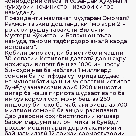
ҷонибдории сиёсати созандаи Ҳукумати
Ҷумҳурии Тоҷикистон изҳори сипос
намуданд.
Президенти мамлакат муҳтарам Эмомалӣ
Раҳмон таъкид доштанд, ки “мо асри 21-
ро асри рушду тараққиёти Вилояти
Мухтори Кӯҳистони Бадахшон эълон
намуда, тамоми тадбирҳоро амалӣ карда
истодаем”.
Қобили зикр аст, ки ба истиқболи ҷашни
30-солагии Истиқлоли давлатӣ дар шаҳру
ноҳияҳои вилоят беш аз 1000 иншооту
биноҳои нав ба маблағи 1 миллиард
сомонӣ ба истифода супорида шудааст.
Ба муносибати ҷашни 35-солагии истиқлол
бунёду азнавсозии қариб 1200 иншооти
дигар ба нақша гирифта шудааст ва то ба
имрӯз корҳои сохтмони беш аз 260
иншооту биноҳо ба маблағи зиёда аз 700
миллион сомонӣ ба анҷом расидаанд.
Дар даврони соҳибистиқлолии кишвар
барои мардуми вилоят ҷиҳати бунёди
роҳҳои мошингарди дорои аҳаммияти
байналмилалӣ 12 лоиҳаи сармоягузории