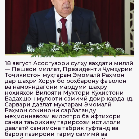
18 август Асосгузори сулҳу ваҳдати миллӣ
— Пешвои миллат, Президенти Ҷумҳурии
Тоҷикистон муҳтарам Эмомалӣ Раҳмон
дар шаҳри Хоруғ бо роҳбарону фаъолон
ва намояндагони мардуми шаҳру
ноҳияҳои Вилояти Мухтори Кӯҳистони
Бадахшон мулоқоти самимӣ доир карданд.
Сарвари давлат муҳтарам Эмомалӣ
Раҳмон сокинони сарбаланду
меҳмоннавози вилоятро ба ифтихори
санаи таърихиву тақдирсози истиқлоли
давлатӣ самимона табрик гуфтанд ва
барои пазироии гарму самимӣ ва