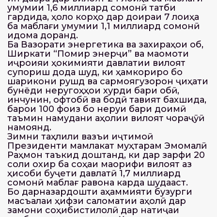
умумии 1,6 миллиард сомонӣ татбиқ
гардида, ҳоло корҳо дар доираи 7 лоиҳа
ба маблағи умумии 1,1 миллиард сомонӣ
идома доранд.
Ба Вазорати энергетика ва захираҳои об,
Ширкати “Помир энерҷи” ва мақомоти
иҷроияи ҳокимияти давлатии вилоят
супориш дода шуд, ки ҳамкориро бо
шарикони рушд ва сармоягузорон ҷиҳати
бунёди неругоҳҳои хурди барқи обӣ,
инчунин, офтобӣ ва бодӣ тақвият бахшида,
барои 100 фоиз бо неруи барқи доимӣ
таъмин намудани аҳолии вилоят чораҷӯӣ
намоянд.
Зимни таҳлили вазъи иҷтимоӣ
Президенти мамлакат муҳтарам Эмомалӣ
Раҳмон таъкид доштанд, ки дар зарфи 20
соли охир ба соҳаи маорифи вилоят аз
ҳисоби буҷети давлатӣ 1,7 миллиард
сомонӣ маблағ равона карда шудааст.
Бо дарназардошти аҳаммияти бузурги
масъалаи ҳифзи саломатии аҳолӣ дар
замони соҳибистиқлолӣ дар натиҷаи