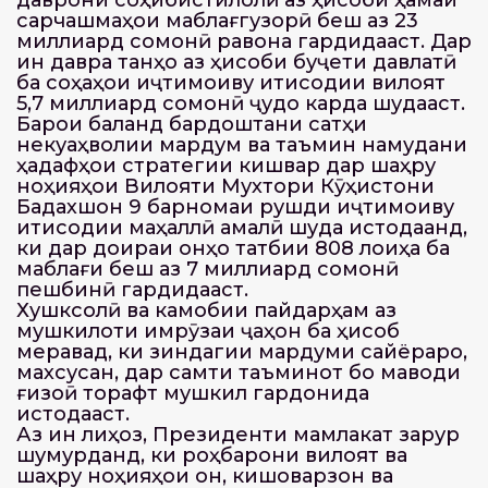
сарчашмаҳои маблағгузорӣ беш аз 23
миллиард сомонӣ равона гардидааст. Дар
ин давра танҳо аз ҳисоби буҷети давлатӣ
ба соҳаҳои иҷтимоиву иқтисодии вилоят
5,7 миллиард сомонӣ ҷудо карда шудааст.
Барои баланд бардоштани сатҳи
некуаҳволии мардум ва таъмин намудани
ҳадафҳои стратегии кишвар дар шаҳру
ноҳияҳои Вилояти Мухтори Кӯҳистони
Бадахшон 9 барномаи рушди иҷтимоиву
иқтисодии маҳаллӣ амалӣ шуда истодаанд,
ки дар доираи онҳо татбиқи 808 лоиҳа ба
маблағи беш аз 7 миллиард сомонӣ
пешбинӣ гардидааст.
Хушксолӣ ва камобии пайдарҳам аз
мушкилоти имрӯзаи ҷаҳон ба ҳисоб
меравад, ки зиндагии мардуми сайёраро,
махсусан, дар самти таъминот бо маводи
ғизоӣ торафт мушкил гардонида
истодааст.
Аз ин лиҳоз, Президенти мамлакат зарур
шумурданд, ки роҳбарони вилоят ва
шаҳру ноҳияҳои он, кишоварзон ва