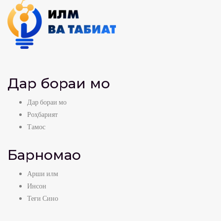
Дар бораи мо
Дар бораи мо
Роҳбарият
Тамос
Барномаҳо
Арши илм
Инсон
Теғи Сино