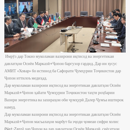
Имрӯз дар Токио муколамаи вазирони иқтисод ва энергетикаи
давлатҳои Осиёи Марказӣ+Ҷопон баргузор гардид. Дар ин хусус
АМИТ «Ховар» бо истинод ба Сафорати Ҷумҳурии Тоҷикистон дар
Ҷопон иттилоъ медиҳад.
Дар муколамаи вазирони иқтисод ва энергетикаи давлатҳои Осиёи
Марказӣ+Ҷопон ҳайати Ҷумҳурии Тоҷикистон таҳти роҳбарии
Вазири энергетика ва захираҳои оби ҷумҳурӣ Далер Ҷумъа иштирок
намуд.
Дар муколамаи вазирони иқтисод ва энергетикаи давлатҳои Осиёи
Марказӣ+Ҷопон масъалаҳои марбут ба эҷоди ҷомеаи сифри холис
(Net-Zero) дар Ҷопон ва дар давлатҳои Осиёи Марказӣ, сиёсатҳои