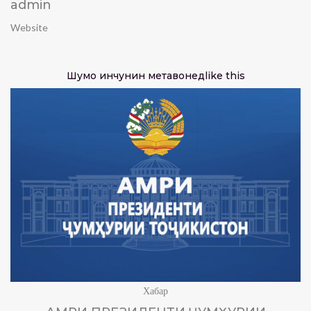
admin
Website
Шумо инчунин метавонед
like this
Хабар