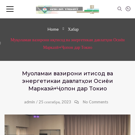
Home
Хабар
Муқоламаи вазирони иқтисод ва энергетикаи давлатҳои Осиёи
Марказӣ+Ҷопон дар Токио
Муқоламаи вазирони иқтисод ва
энергетикаи давлатҳои Осиёи
Марказӣ+Ҷопон дар Токио
admin
/
25 сентября, 2023
No Comments