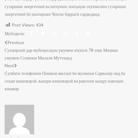
гузариши энергетикӣ ва инчунин лоиҳаҳои эҳтимолии гузариши
энергетикӣ бо иштироки Ҷопон баррасӣ гардиданд.
Post Views:
434
Мубодила:
Previous
Суханронӣ дар мубоҳисаҳои умумии иҷлоси 78-уми Маҷмаи
умумии Созмони Милали Муттаҳид
Next
Cуҳбати телефонии Пешвои миллат бо муовини Сарвазир оид ба
соҳаи кишоварзӣ, вазири кишоварзӣ ва раисони шаҳру навоҳии
кишвар