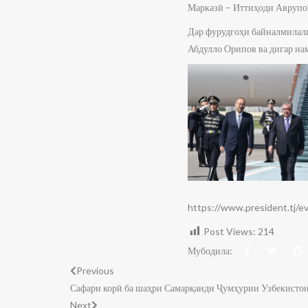
Марказӣ – Иттиҳоди Аврупо
Дар фурудгоҳи байналмилал
Абдулло Орипов ва дигар н
https://www.president.tj/
Post Views:
214
Мубодила:
Previous
Сафари корӣ ба шаҳри Самарқанди Ҷумҳурии Узбекисто
Next