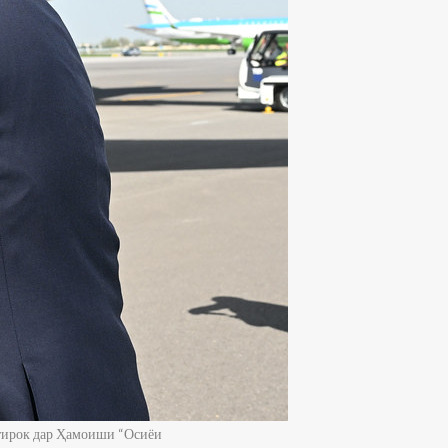
тирок дар Ҳамоиши “Осиёи