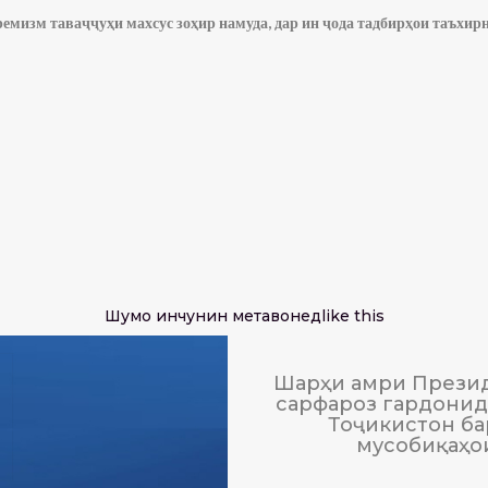
емизм таваҷҷуҳи махсус зоҳир намуда, дар ин ҷода тадбирҳои таъхи
Шумо инчунин метавонед
like this
Шарҳи амри Презид
сарфароз гардонида
Тоҷикистон ба
мусобиқаҳо