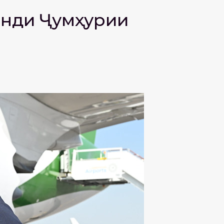
анди Ҷумҳурии