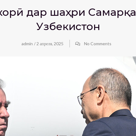
 корӣ дар шаҳри Самарқ
Узбекистон
admin
/
2 апреля, 2025
No Comments