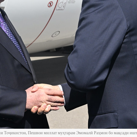
ии Тоҷикистон, Пешвои миллат муҳтарам Эмомалӣ Раҳмон бо мақсади иш