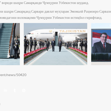
” вориди шаҳри Самарқанди Ҷумҳурии Узбекистон шуданд.
ии шаҳри Самарқанд Сарвари давлат муҳтарам Эмомалӣ Раҳмонро Сарваз
амояндагони воломақоми Ҷумҳурии Узбекистон истиқбол гирифтанд.
event/news/50420
н