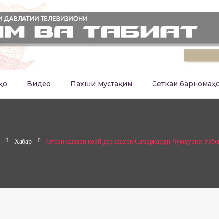
ҳо
Видео
Пахши мустақим
Сеткаи барномаҳ
Хабар
Оғози сафари корӣ дар шаҳри Самарқанди Ҷумҳурии Узбе