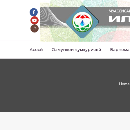
Асосӣ
Озмунҳои ҷумҳуриявӣ
Барнома
Home