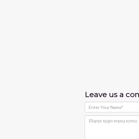
Leave us
a c