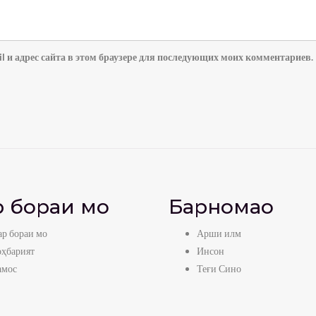
l и адрес сайта в этом браузере для последующих моих комментариев.
 бораи мо
Барномаҳо
р бораи мо
Арши илм
оҳбарият
Инсон
амос
Теғи Сино