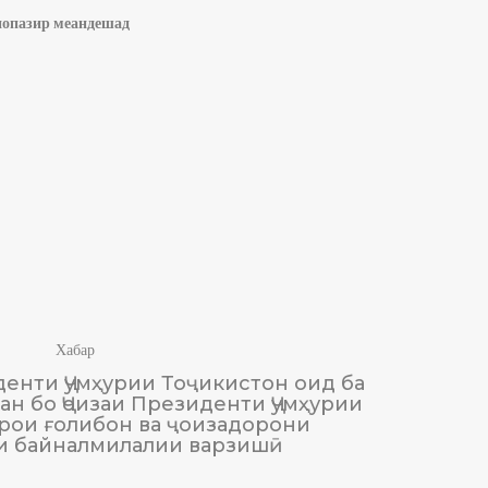
рнопазир меандешад
Хабар
енти Ҷумҳурии Тоҷикистон оид ба
М
н бо Ҷоизаи Президенти Ҷумҳурии
Тоҷики
рои ғолибон ва ҷоизадорони
и байналмилалии варзишӣ