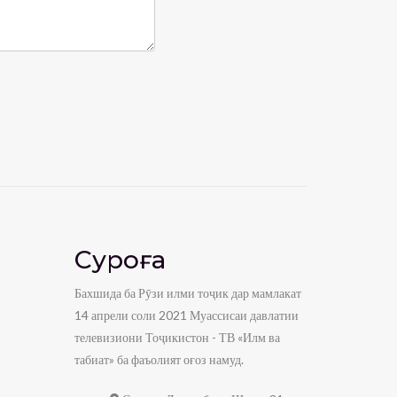
Суроға
Бахшида ба Рӯзи илми тоҷик дар мамлакат
14 апрели соли 2021 Муассисаи давлатии
телевизиони Тоҷикистон - ТВ «Илм ва
табиат» ба фаъолият оғоз намуд.