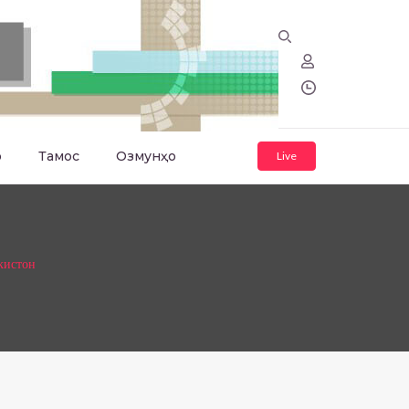
о
Тамос
Озмунҳо
Live
кистон