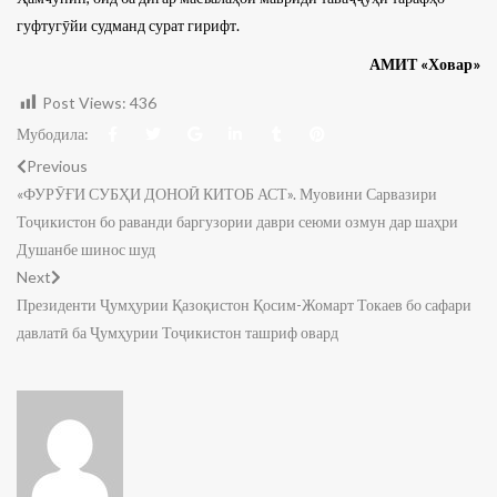
гуфтугӯйи судманд сурат гирифт.
АМИТ «Ховар»
Post Views:
436
Мубодила:
Previous
«ФУРӮҒИ СУБҲИ ДОНОӢ КИТОБ АСТ». Муовини Сарвазири
Тоҷикистон бо раванди баргузории даври сеюми озмун дар шаҳри
Душанбе шинос шуд
Next
Президенти Ҷумҳурии Қазоқистон Қосим-Жомарт Токаев бо сафари
давлатӣ ба Ҷумҳурии Тоҷикистон ташриф овард