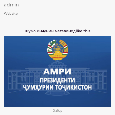
admin
Website
Шумо инчунин метавонед
like this
Хабар