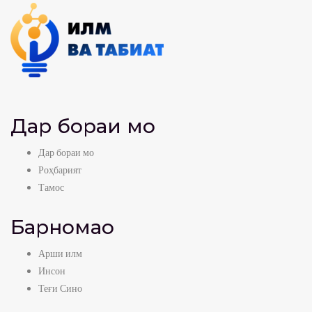
Дар бораи мо
Дар бораи мо
Роҳбарият
Тамос
Барномаҳо
Арши илм
Инсон
Теғи Сино