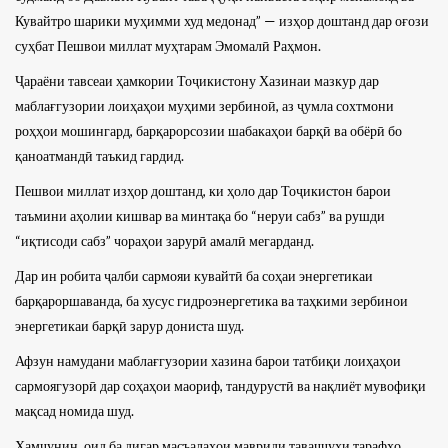
Кувайтро шарики муҳимми худ медонад” — изҳор доштанд дар оғози
суҳбат Пешвои миллат муҳтарам Эмомалӣ Раҳмон.
Ҷараёни тавсеаи ҳамкории Тоҷикистону Хазинаи мазкур дар
маблағгузории лоиҳаҳои муҳими зербиноӣ, аз ҷумла сохтмони
роҳҳои мошингард, барқарорсозии шабакаҳои барқӣ ва обёрӣ бо
қаноатмандӣ таъкид гардид.
Пешвои миллат изҳор доштанд, ки ҳоло дар Тоҷикистон барои
таъмини аҳолии кишвар ва минтақа бо “неруи сабз” ва рушди
“иқтисоди сабз” чораҳои зарурӣ амалӣ мегарданд.
Дар ин робита ҷалби сармояи кувайтӣ ба соҳаи энергетикаи
барқароршаванда, ба хусус гидроэнергетика ва таҳкими зербинои
энергетикаи барқӣ зарур дониста шуд.
Афзун намудани маблағгузории хазина барои татбиқи лоиҳаҳои
сармоягузорӣ дар соҳаҳои маориф, тандурустӣ ва нақлиёт мувофиқи
мақсад номида шуд.
Ҳамчунин, оид ба дигар масъалаҳои мавриди таваҷҷуҳи тарафҳо