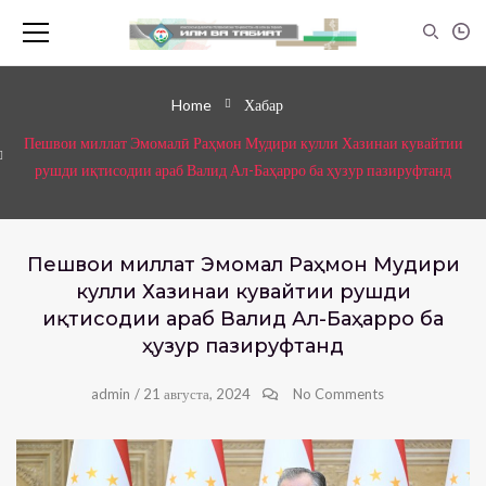
Home
Хабар
Пешвои миллат Эмомалӣ Раҳмон Мудири кулли Хазинаи кувайтии
рушди иқтисодии араб Валид Ал-Баҳарро ба ҳузур пазируфтанд
Пешвои миллат Эмомалӣ Раҳмон Мудири
кулли Хазинаи кувайтии рушди
иқтисодии араб Валид Ал-Баҳарро ба
ҳузур пазируфтанд
admin
/
21 августа, 2024
No Comments