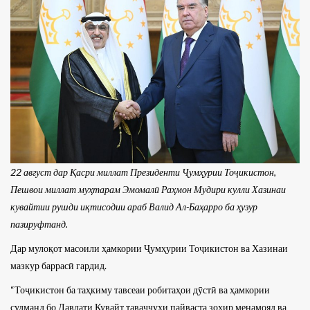
22 август дар Қасри миллат Президенти Ҷумҳурии Тоҷикистон,
Пешвои миллат муҳтарам Эмомалӣ Раҳмон Мудири кулли Хазинаи
кувайтии рушди иқтисодии араб Валид Ал-Баҳарро ба ҳузур
пазируфтанд.
Дар мулоқот масоили ҳамкории Ҷумҳурии Тоҷикистон ва Хазинаи
мазкур баррасӣ гардид.
“Тоҷикистон ба таҳкиму тавсеаи робитаҳои дӯстӣ ва ҳамкории
судманд бо Давлати Кувайт таваҷҷуҳи пайваста зоҳир менамояд ва