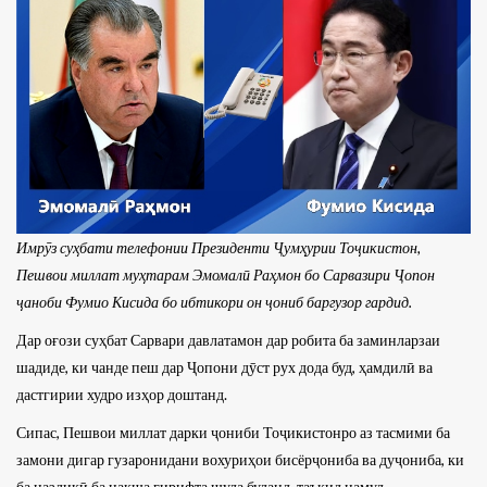
Имрӯз суҳбати телефонии Президенти Ҷумҳурии Тоҷикистон,
Пешвои миллат муҳтарам Эмомалӣ Раҳмон бо Сарвазири Ҷопон
ҷаноби Фумио Кисида бо ибтикори он ҷониб баргузор гардид.
Дар оғози суҳбат Сарвари давлатамон дар робита ба заминларзаи
шадиде, ки чанде пеш дар Ҷопони дӯст рух дода буд, ҳамдилӣ ва
дастгирии худро изҳор доштанд.
Сипас, Пешвои миллат дарки ҷониби Тоҷикистонро аз тасмими ба
замони дигар гузаронидани вохуриҳои бисёрҷониба ва дуҷониба, ки
ба наздикӣ ба нақша гирифта шуда буданд, таъкид намуд.