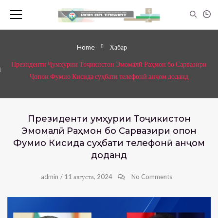
Home
Хабар
Президенти Ҷумҳурии Тоҷикистон Эмомалӣ Раҳмон бо Сарвазири
Ҷопон Фумио Кисида суҳбати телефонӣ анҷом доданд
Президенти Ҷумҳурии Тоҷикистон
Эмомалӣ Раҳмон бо Сарвазири Ҷопон
Фумио Кисида суҳбати телефонӣ анҷом
доданд
admin
/
11 августа, 2024
No Comments