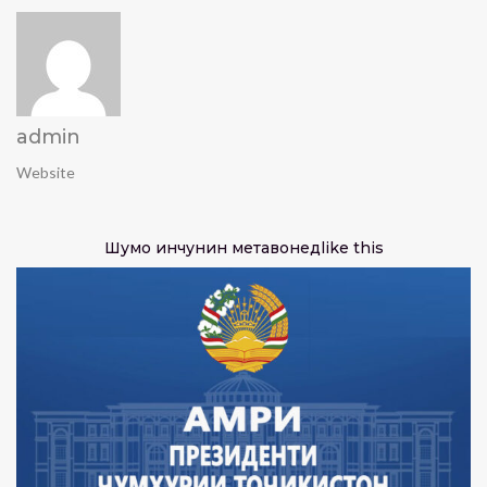
admin
Website
Шумо инчунин метавонед
like this