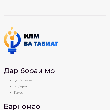
Дар бораи мо
Дар бораи мо
Роҳбарият
Тамос
Барномаҳо