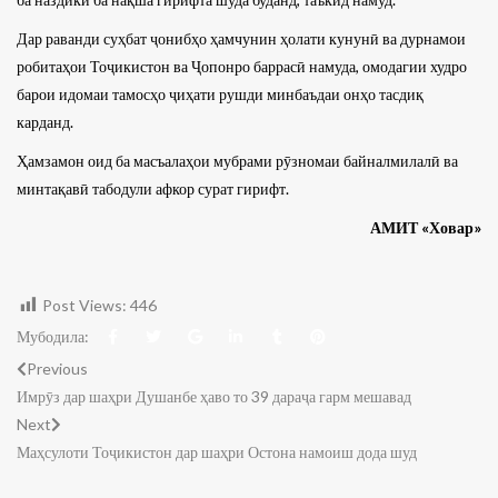
Дар раванди суҳбат ҷонибҳо ҳамчунин ҳолати кунунӣ ва дурнамои
робитаҳои Тоҷикистон ва Ҷопонро баррасӣ намуда, омодагии худро
барои идомаи тамосҳо ҷиҳати рушди минбаъдаи онҳо тасдиқ
карданд.
Ҳамзамон оид ба масъалаҳои мубрами рӯзномаи байналмилалӣ ва
минтақавӣ табодули афкор сурат гирифт.
АМИТ «Ховар»
Post Views:
446
Мубодила:
Previous
Имрӯз дар шаҳри Душанбе ҳаво то 39 дараҷа гарм мешавад
Next
Маҳсулоти Тоҷикистон дар шаҳри Остона намоиш дода шуд