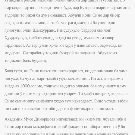
фарзанди фарзонаи халқи тоҷик буда, дар Бухорои шариф- сарзамини
аҷдодии тоҷикон ба дунё омадааст. Абӯалӣ ибни Сино дар бисёр
соҳаҳои илмҳои замонаш то ба ҷое расидааст, ки ба унвонҳои
гуногуни олии Шайхурраис, Раисулуқало (сардори оқилон)
Ҳуҷҷатулҳақ, (исботкунандаи ҳақ) ва устод, муаллим сазовор
гардидааст. Аз тарҷумаи ҳоле, ки худи ӯ навиштааст, бармеояд, ки
модараш- Ситорабону тоҷики бухороӣ ва падараш- Абдулло аз
тоҷикони Балх будаанд.
Бояд гуфт, ки Сино шахсияти нотакроре аст, ки дар замонаш ба ҳама
посухҳо ба ҷуз аз марг ҷавоб гуфта метавонист. Ин аст, ки давоми
зиёда аз 1000 сол мо, тоҷикон ва дигар олимон ба ному нангу илму
дониши ӯ ифтихору эҳтиром мегузорем. То ҳанӯз шеъри ҳазорсолаи
Сино самимияту кайфияти худро гум накардааст. Сино устоди забон
низ ҳаст, ки аввалин китоби дарсии фонетикаро навиштааст.
Академик Мусо Диноршоев нигоштааст, ки «хизмати Абӯалӣ ибни
Сино дар соҳаи маърифати инсонӣ фақат аз он иборат нест, ки ӯ бо
ҷиддияти хос ташхиси илмӣ, назарияи пешгирии касалӣ ва табобати