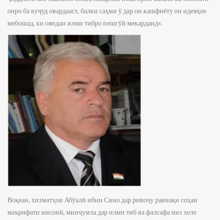
онро ба вуҷуд овардааст, балки саҳми ӯ дар он кашфиёту он идеяҳое
мебошад, ки ояндаи илми тибро пешгӯӣ мекарданд».
Воқеан, хизматҳои Абӯалӣ ибни Сино дар ривоҷу равнақи соҳаи
маърифати инсонӣ, минҷумла дар илми тиб ва фалсафа низ хеле