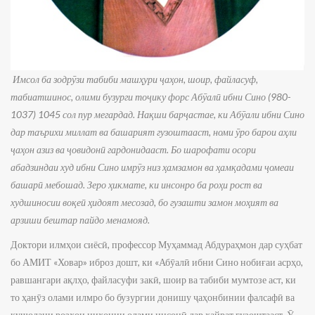
Имсол ба зодрӯзи табиби машҳури ҷаҳон, шоир, файласуф,
табиатшинос, олими бузурги тоҷику форс Абӯалӣ ибни Сино (980-
1037) 1045 сол пур мегардад. Нақши барҷастае, ки Абӯали ибни Сино
дар таърихи миллат ва башарият гузоштааст, номи ӯро барои аҳли
ҷаҳон азиз ва ҷовидонӣ гардонидааст. Бо шарофати осори
абадзиндаи худ ибни Сино имрӯз низ ҳамзамон ва ҳамқадами ҷомеаи
башарӣ мебошад. Зеро ҳикмате, ки инсонро ба роҳи рост ва
худшиносии воқеӣ ҳидоят месозад, бо гузашти замон моҳият ва
арзиши бештар пайдо менамояд.
Доктори илмҳои сиёсӣ, профессор Муҳаммад Абдураҳмон дар суҳбат
бо АМИТ «Ховар» иброз дошт, ки «Абӯалӣ ибни Сино нобиғаи асрҳо,
равшангари ақлҳо, файласуфи закӣ, шоир ва табиби мумтозе аст, ки
то ҳанӯз олами илмро бо бузургии донишу ҷаҳонбинии фалсафӣ ва
кушодани розҳои ниҳонии олами инсонӣ дар ҳайрат гузоштааст. Ӯ