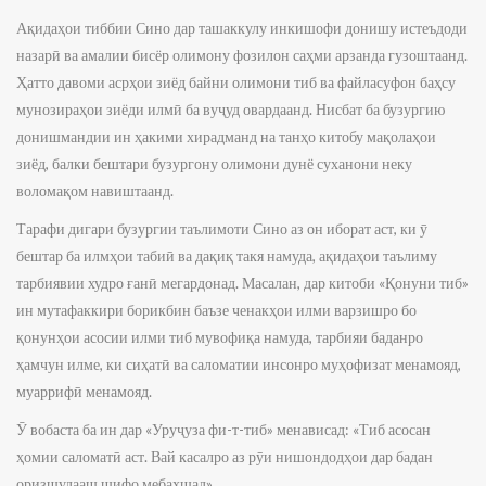
Ақидаҳои тиббии Сино дар ташаккулу инкишофи донишу истеъдоди
назарӣ ва амалии бисёр олимону фозилон саҳми арзанда гузоштаанд.
Ҳатто давоми асрҳои зиёд байни олимони тиб ва файласуфон баҳсу
мунозираҳои зиёди илмӣ ба вуҷуд овардаанд. Нисбат ба бузургию
донишмандии ин ҳакими хирадманд на танҳо китобу мақолаҳои
зиёд, балки бештари бузургону олимони дунё суханони неку
воломақом навиштаанд.
Тарафи дигари бузургии таълимоти Сино аз он иборат аст, ки ӯ
бештар ба илмҳои табиӣ ва дақиқ такя намуда, ақидаҳои таълиму
тарбиявии худро ғанӣ мегардонад. Масалан, дар китоби «Қонуни тиб»
ин мутафаккири борикбин баъзе ченакҳои илми варзишро бо
қонунҳои асосии илми тиб мувофиқа намуда, тарбияи баданро
ҳамчун илме, ки сиҳатӣ ва саломатии инсонро муҳофизат менамояд,
муаррифӣ менамояд.
Ӯ вобаста ба ин дар «Уруҷуза фи-т-тиб» менависад: «Тиб асосан
ҳомии саломатӣ аст. Вай касалро аз рӯи нишондодҳои дар бадан
оризшудааш шифо мебахшад».