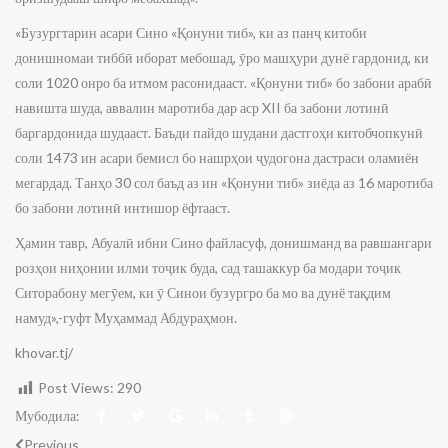
«Бузургтарин асари Сино «Қонуни тиб», ки аз панҷ китоби
донишномаи тиббӣ иборат мебошад, ӯро машҳури дунё гардонид, ки
соли 1020 онро ба итмом расонидааст. «Қонуни тиб» бо забони арабӣ
навишта шуда, аввалин маротиба дар аср XII ба забони лотинӣ
баргардонида шудааст. Баъди пайдо шудани дастгоҳи китобчопкунӣ
соли 1473 ин асари бемисл бо нашрҳои ҷудогона дастраси оламиён
мегардад. Танҳо 30 сол баъд аз ин «Қонуни тиб» зиёда аз 16 маротиба
бо забони лотинӣ интишор ёфтааст.
Ҳамин тавр, Абуалӣ ибни Сино файласуф, донишманд ва равшангари
розҳои ниҳонии илми тоҷик буда, сад ташаккур ба модари тоҷик
Ситорабону мегӯем, ки ӯ Синои бузургро ба мо ва дунё тақдим
намуд»,-гуфт Муҳаммад Абдураҳмон.
khovar.tj/
Post Views:
290
Мубодила:
Previous