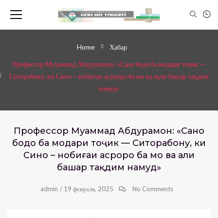
Home
Хабар
Профессор Муҳаммад Абдураҳмон: «Сано бодо ба модари тоҷик —
Ситорабону, ки Сино – нобиғаи асрҳоро ба мо ва аҳли башар тақдим
намуд»
Профессор Муҳаммад Абдураҳмон: «Сано
бодо ба модари тоҷик — Ситорабону, ки
Сино – нобиғаи асрҳоро ба мо ва аҳли
башар тақдим намуд»
admin
/
19 февраля, 2025
No Comments