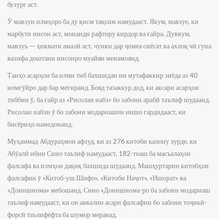
бузург аст.
Ӯ мавзуи илмҳоро ба ду қисм тақсим намудааст. Якум, мавзуе, ки
марбути инсон аст, монанди рафтору кирдор ва ғайра. Дуввум,
мавзуъ — ҳикмати амалӣ аст, чунки дар ҷомеа сиёсат ва ахлоқ чӣ гуна
вазифа доштани инсонро муайян менамоянд.
Танҳо асарҳои ба илми тиб бахшидаи ин мутафаккир зиёда аз 40
номгӯйро дар бар мегиранд. Бояд тазаккур дод, ки аксари асарҳои
тиббии ӯ, ба ғайр аз «Рисолаи набз» бо забони арабӣ таълиф шудаанд.
Рисолаи набзи ӯ бо забони модариашон иншо гардидааст, ки
бисёриҳо намедонанд.
Муҳаммад Абдураҳмон афзуд, ки аз 276 китоби калону хурде, ки
Абӯалӣ ибни Сино таълиф намудааст, 182-тоаш ба масъалаҳои
фалсафа ва илмҳои дақиқ бахшида шудаанд. Машҳуртарин китобҳои
фалсафии ӯ «Китоб-уш Шифо», «Китоби Наҷот», «Ишорат» ва
«Донишнома» мебошанд. Сино «Донишнома-ро ба забони модариаш
таълиф намудааст, ки он аввалин асари фалсафии бо забони тоҷикӣ-
форсӣ таълифёфта ба шумор меравад.