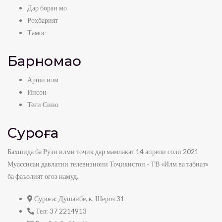
Дар бораи мо
Роҳбарият
Тамос
Барномаҳо
Арши илм
Инсон
Теғи Сино
Суроға
Бахшида ба Рӯзи илми тоҷик дар мамлакат 14 апрели соли 2021
Муассисаи давлатии телевизиони Тоҷикистон - ТВ «Илм ва табиат»
ба фаъолият оғоз намуд.
Суроға:
Душанбе, к. Шероз 31
Тел:
37 2214913