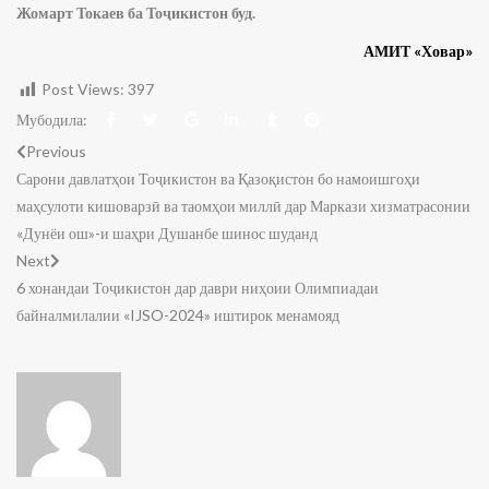
Жомарт Токаев ба Тоҷикистон буд.
АМИТ «Ховар»
Post Views:
397
Мубодила:
Previous
Сарони давлатҳои Тоҷикистон ва Қазоқистон бо намоишгоҳи
маҳсулоти кишоварзӣ ва таомҳои миллӣ дар Маркази хизматрасонии
«Дунёи ош»-и шаҳри Душанбе шинос шуданд
Next
6 хонандаи Тоҷикистон дар даври ниҳоии Олимпиадаи
байналмилалии «IJSO-2024» иштирок менамояд