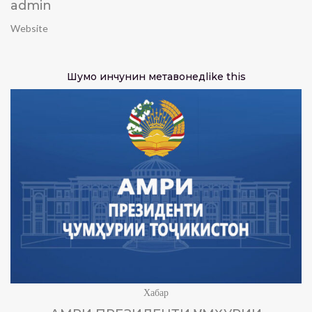
admin
Website
Шумо инчунин метавонед
like this
Хабар