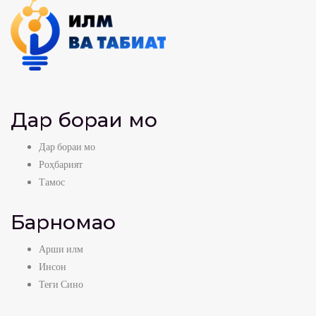
Дар бораи мо
Дар бораи мо
Роҳбарият
Тамос
Барномаҳо
Арши илм
Инсон
Теғи Сино