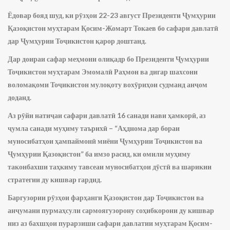
Ёдовар бояд шуд, ки рӯзҳои 22-23 август Президенти Ҷумҳурии
Қазоқистон муҳтарам Қосим-Жомарт Токаев бо сафари давлатӣ
дар Ҷумҳурии Тоҷикистон қарор доштанд.
Дар доираи сафар меҳмони олиқадр бо Президенти Ҷумҳурии
Тоҷикистон муҳтарам Эмомалӣ Раҳмон ва дигар шахсони
воломақоми Тоҷикистон мулоқоту вохӯриҳои судманд анҷом
доданд.
Аз рӯйи натиҷаи сафари давлатӣ 16 санади нави ҳамкорӣ, аз
ҷумла санади муҳиму таърихӣ – “Аҳднома дар бораи
муносибатҳои ҳампаймонӣ миёни Ҷумҳурии Тоҷикистон ва
Ҷумҳурии Қазоқистон” ба имзо расид, ки омили муҳиму
таконбахши таҳкиму тавсеаи муносибатҳои дӯстӣ ва шарикии
стратегии ду кишвар гардид.
Баргузории рӯзҳои фарҳанги Қазоқистон дар Тоҷикистон ва
анҷумани пурмаҳсули сармоягузорону соҳибкорони ду кишвар
низ аз бахшҳои пурарзиши сафари давлатии муҳтарам Қосим-