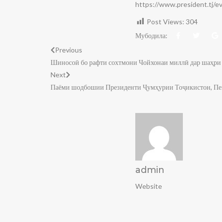
https://www.president.tj/
Post Views:
304
Мубодила:
Previous
Шиносоӣ бо рафти сохтмони Чойхонаи миллӣ дар шаҳр
Next
Паёми шодбошии Президенти Ҷумҳурии Тоҷикистон, Пе
admin
Website