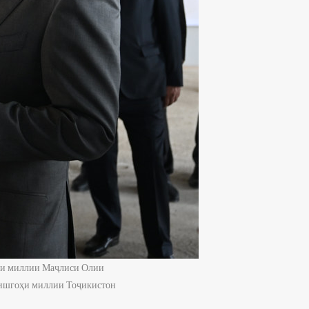
си миллии Маҷлиси Олии
зишгоҳи миллии Тоҷикистон