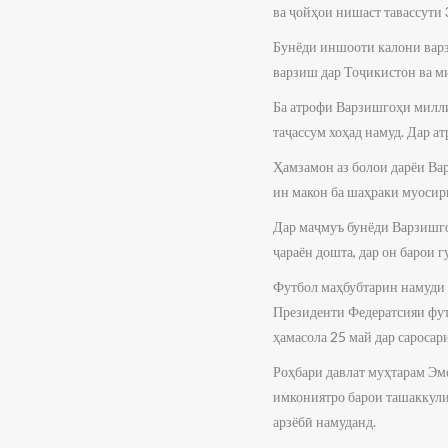
ва ҷойҳои нишаст тавассути 
Бунёди иншооти калони вар
варзиш дар Тоҷикистон ва м
Ба атрофи Варзишгоҳи милли
таҷассум хоҳад намуд. Дар 
Ҳамзамон аз болои дарёи Вар
ин макон ба шаҳраки муосир
Дар маҷмуъ бунёди Варзишго
ҷараён дошта, дар он барои
Футбол маҳбубтарин намуди 
Президенти Федератсияи фу
ҳамасола 25 май дар сароса
Роҳбари давлат муҳтарам Эм
имкониятро барои ташаккули
арзёбӣ намуданд.