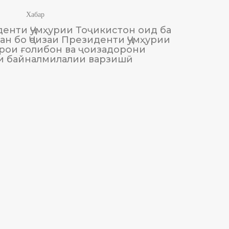
Хабар
енти Ҷумҳурии Тоҷикистон оид ба
М
н бо Ҷоизаи Президенти Ҷумҳурии
Тоҷики
рои ғолибон ва ҷоизадорони
и байналмилалии варзишӣ