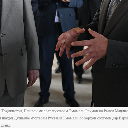
 Тоҷикистон, Пешвои миллат муҳтарам Эмомалӣ Раҳмон ва Раиси Маҷли
и шаҳри Душанбе муҳтарам Рустами Эмомалӣ бо корҳои сохтмон дар Вар
уданд.