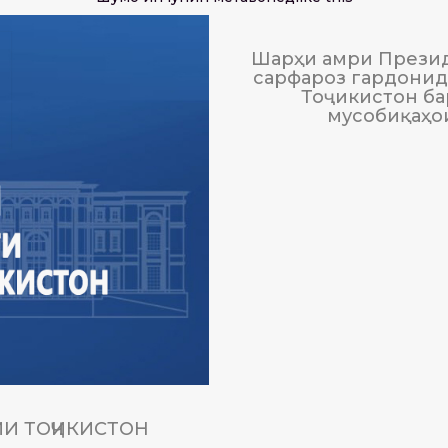
Шарҳи амри Презид
сарфароз гардонида
Тоҷикистон ба
мусобиқаҳо
И ТОҶИКИСТОН