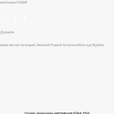
event/news/51064
и Душанбе
швои миллат муҳтарам Эмомалӣ Раҳмон ба муносибати иди Қурбон
Шумо инчунин метавонед
like this