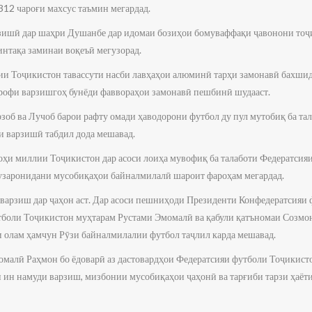
312 чароғи махсус таъмин мегардад.
зишӣ дар шаҳри Душанбе дар идомаи бозиҳои бомуваффақи ҷавонони тоҷ
интақа заминаи воқеъӣ мегузорад.
и Тоҷикистон тавассути насби лавҳаҳои алюминӣ тарҳи замонавӣ бахшид
атрофи варзишгоҳ бунёди фаввораҳои замонавӣ пешбинӣ шудааст.
зоб ва Лучоб барои рафту омади ҳаводорони футбол ду пул мутобиқ ба тал
и варзишӣ табдил дода мешавад.
ҳи миллии Тоҷикистон дар асоси лоиҳа мувофиқ ба талаботи Федератсия
 гузаронидани мусобиқаҳои байналмилалӣ шароит фароҳам мегардад.
варзиш дар ҷаҳон аст. Дар асоси пешниҳоди Президенти Конфедератсияи
тболи Тоҷикистон муҳтарам Рустами Эмомалӣ ва қабули қатъномаи Созм
ри олам ҳамчун Рӯзи байналмилалии футбол таҷлил карда мешавад.
омалӣ Раҳмон бо ёдоварӣ аз дастовардҳои Федератсияи футболи Тоҷикис
 ин намуди варзиш, мизбонии мусобиқаҳои ҷаҳонӣ ва тарғиби тарзи ҳаёт