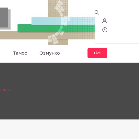
о
Тамос
Озмунҳо
Live
истон