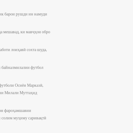
ик барои рушди ин намуди
а мешавад, ки мавҷҳои обро
аботи лоиҳавӣ сохта шуда,
и байналмилалии футбол
 футболи Осиёи Марказӣ,
они Милали Муттаҳид
тон фароҳамшавии
и солим муҳиму саривақтӣ