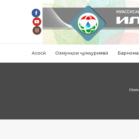
Асосӣ
Озмунҳои ҷумҳуриявӣ
Барнома
Hom