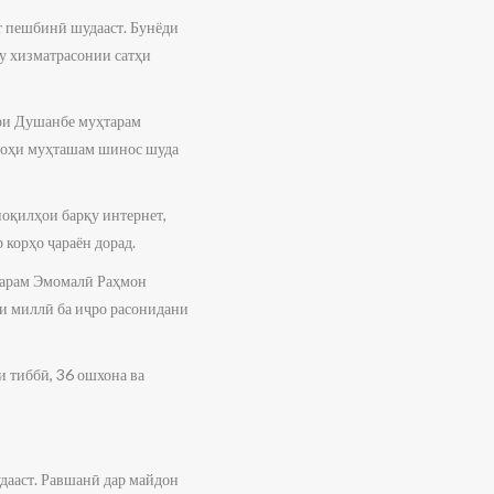
т пешбинӣ шудааст. Бунёди
у хизматрасонии сатҳи
ри Душанбе муҳтарам
шгоҳи муҳташам шинос шуда
оқилҳои барқу интернет,
 корҳо ҷараён дорад.
тарам Эмомалӣ Раҳмон
ои миллӣ ба иҷро расонидани
и тиббӣ, 36 ошхона ва
дааст. Равшанӣ дар майдон