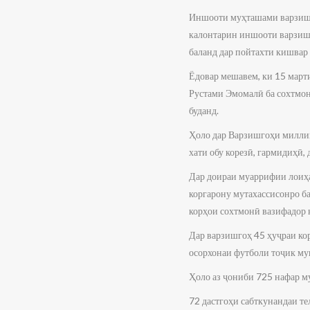
Иншооти муҳташами варзишӣ 
калонтарин иншооти варзиши
баланд дар пойтахти кишвар
Ёдовар мешавем, ки 15 мар
Рустами Эмомалӣ ба сохтмон
буданд.
Ҳоло дар Варзишгоҳи миллии
хати обу корезӣ, гармидиҳӣ,
Дар доираи муаррифии лоиҳ
коргарону мутахассисонро б
корҳои сохтмонӣ вазифадор
Дар варзишгоҳ 45 ҳуҷраи кор
осорхонаи футболи тоҷик му
Ҳоло аз ҷониби 725 нафар му
72 дастгоҳи сабткунандаи т