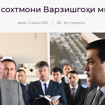
 сохтмони Варзишгоҳи 
admin
/
2 июня, 2025
No Comments