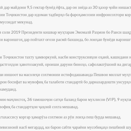
дар майдони 9,5 гектар бунёд ёфта, дар он зиёда аз 30 ҳазор ҷойи нишас
и Тоҷикистон дар идомаи тадбирҳо ба фароҳамсозии инфронсохтори кор
 мусоидат мекунад.
ти соли 2019 Президенти кишвар муҳтарам Эмомалӣ Раҳмон бо Раиси шаҳ
и варзишгоҳ дар пойтахт оғози расмӣ бахшида, бо лоиҳаи бунёди варзи
 Тоҷикистон тахту ҳамворкунӣ, насби конструксияҳои оҳанӣ, кашидани н
 дастгоҳҳои ҳавотозакунӣ, ороиши даруни биноҳо, сафолакпӯшонӣ ва дигар
аи иншоот ва масолеҳи сохтмонии истифодашаванда Пешвои миллат муҳ
арои босифат ва мувофиқ ба талаботи стандартӣ бо дарназардошти унсурҳ
 намуданд.
ию маҷлисгоҳ, 36 тамошоҷои сатҳи баланд барои мухлисон (VIP), 9 нуқта
вофиқ ба стандартҳои ҷаҳонӣ сохта мешавад.
тахассису коргар ҳамарӯза сохтмон аз рӯи лоиҳа пеш бурда мешавад.
елевизионӣ насб мегардад, ки барои сабти ҷараёни мусобиқаҳо пешбинӣ шу