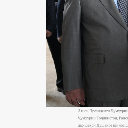
3 июн Президенти Ҷумҳурии
Ҷумҳурии Тоҷикистон, Раис
дар шаҳри Душанбе шинос ш