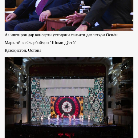
Аз иштирок дар консерти устодони санъати давлатҳои Осиёи
Марказӣ ва Озарбойҷон “Шоми дӯстӣ”
Қазоқистон, Остона