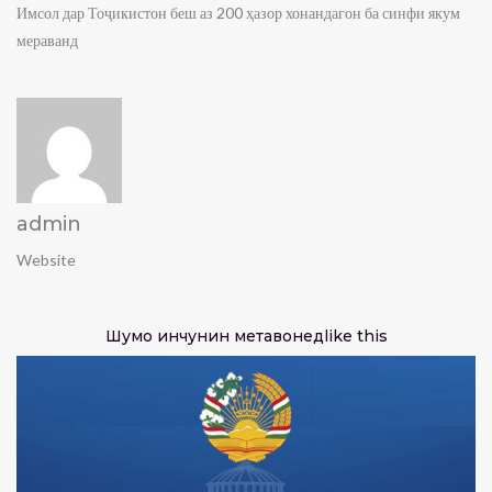
Имсол дар Тоҷикистон беш аз 200 ҳазор хонандагон ба синфи якум
мераванд
admin
Website
Шумо инчунин метавонед
like this