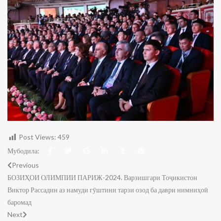
Post Views:
459
Мубодила:
Previous
БОЗИҲОИ ОЛИМПИИ ПАРИЖ-2024. Варзишгари Тоҷикистон
Виктор Рассадин аз намуди гӯштини тарзи озод ба даври нимниҳоӣ
баромад
Next