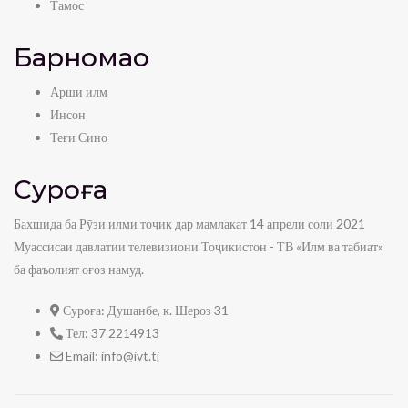
Тамос
Барномаҳо
Арши илм
Инсон
Теғи Сино
Суроға
Бахшида ба Рӯзи илми тоҷик дар мамлакат 14 апрели соли 2021
Муассисаи давлатии телевизиони Тоҷикистон - ТВ «Илм ва табиат»
ба фаъолият оғоз намуд.
Суроға:
Душанбе, к. Шероз 31
Тел:
37 2214913
Email:
info@ivt.tj