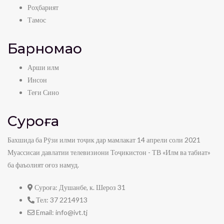
Роҳбарият
Тамос
Барномаҳо
Арши илм
Инсон
Теғи Сино
Суроға
Бахшида ба Рӯзи илми тоҷик дар мамлакат 14 апрели соли 2021
Муассисаи давлатии телевизиони Тоҷикистон - ТВ «Илм ва табиат»
ба фаъолият оғоз намуд.
Суроға:
Душанбе, к. Шероз 31
Тел:
37 2214913
Email:
info@ivt.tj