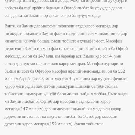
кунҷи афтиши нур вобастагӣ дорад. Маҳз тағйирёбии ин ду бузургӣ
вобаста ба тағйирёбии баландии Офтоб нисбат ба уфуқ дар давоми
сол дар сатҳи Замин чор фасли солро ба вуҷуд меорад.
Вақте, ки Замин дар масофаи перигелии худ қарор мегирад, дар
нимкураи шимолии Замин фасли сардтарини сол – зимистон ва дар
нимкураи ҷануби бошад, фасли тобистон ҳукмфармост. Масофаи
перигелии Замин ин масофаи наздиктарини Замин нисбат ба Офтоб
мебошад, ки он ба 147 млн. км баробар аст. Замин ҳар сол 4- уми
январ дар нуқтаи перигелиаш қарор мегирад. Масофаи дуртарини
Замин нисбат ба Офтобро масофаи афелий меноманд, ки он ба 152
млн. км баробар аст. Замин ҳар сол 4- уми июл дар нуқтаи афелиаш
қарор мегирад ва замистони нимкураи шимолӣ ба тобистон ва
тобистони нимкураи ҷанубӣ ба зимистон табдил меёбад. Яъне вақте,
ки Замин нисбат ба Офтоб дар масофаи наздиктарин қарор
мегирад(147 млн. км) дар нимкураи шимолӣ, ки мо дар он қарор
дорем, зимистон аст ва вақте, ки нисбат ба Офтоб дар масофаи
дуртарин қарор мегирад(152 млн. км), фасли тобистон.