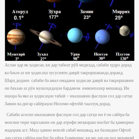
Аслан ҳар як ҳодисае, ки дар табиат рӯй медиҳад, сабаби худро дорад
ва баъзе аз ин ҳодисаҳо хусусияти даврӣ такроршаванда доранд.
Шарҳ додани сабаби ба амал омадани ҳодисаи даврӣ ва такроршавии
он баъзан аз рӯи мушоҳидаҳои бардавом имконпазир мешавад. Ин
ишора ба яке аз ҳодисаҳои табиӣ – ивазшавии фаслҳои сол дар сатҳи
Замин ва дигар сайёраҳои Низоми офтобӣ тааллуқ дорад.
Сабаби асосии ивазшавии фаслҳои сол дар сатҳи ин ё он сайёра ба
моилии тири чархзании он дар атрофи меҳвараш нисбат ба ҳамвории
мадораш аст. Маҳз ҳамин моилӣ сабаб мешавад, ки баландии Офтоб
дар сатҳи сайёра нисбат ба уфуқ (ҳамворие, ки мо дар он роҳ меравем)