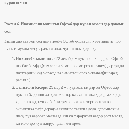
кураи осмон
Расми 6. Ивазшавии мавкеъи Офтоб дар кураи осмон дар давоми
сол.
Замин дар давоми сол дар атрофи Офтоб як даври пурра зада, аз чор
нуктаи муҳим мегузарад, ки онҳо чунин ном доранд:
Инкилоби замистона
(22 декабр) – нуқтаест, ки дар он Офтоб
нисбат ба уфуқ(хамвории Замин, ки мо роҳ меравем) дар ҳадди
пасттарини худ мерасад ва зимистон оғоз мешавад(нигаред
расми 5).
Эътидоли баҳорӣ
(21 март) – нуқтаест, ки дар он Офтоб дар
нуқтаи бурриши хатҳои экватор ва эклиптика қарор мегирад.
Дар ин вақт, кунҷи байни ҳамвории экватори осмон ва
эклиптика сифр дараҷаи кунҷиро ташкил дода, давомнокии
шабу рӯз баробар мешавад. Ин ба фарорасии баҳор рост меояд,
ки мо онро чун наврӯз ҷашн мегирем.