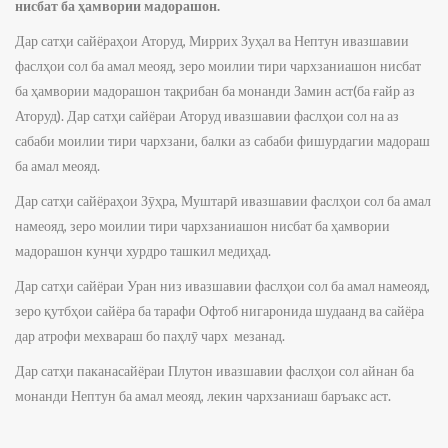
нисбат ба ҳамвории мадорашон.
Дар сатҳи сайёраҳои Аторуд, Миррих Зуҳал ва Нептун ивазшавии
фаслҳои сол ба амал меояд, зеро моилии тири чархзаниашон нисбат
ба ҳамвории мадорашон тақрибан ба монанди Замин аст(ба ғайр аз
Аторуд). Дар сатҳи сайёраи Аторуд ивазшавии фаслҳои сол на аз
сабаби моилии тири чархзани, балки аз сабаби фишурдагии мадораш
ба амал меояд.
Дар сатҳи сайёраҳои Зӯҳра, Муштарӣ ивазшавии фаслҳои сол ба амал
намеояд, зеро моилии тири чархзаниашон нисбат ба ҳамвории
мадорашон кунҷи хурдро ташкил медиҳад.
Дар сатҳи сайёраи Уран низ ивазшавии фаслҳои сол ба амал намеояд,
зеро қутбҳои сайёра ба тарафи Офтоб нигаронида шудаанд ва сайёра
дар атрофи мехвараш бо паҳлӯ чарх мезанад.
Дар сатҳи паканасайёраи Плутон ивазшавии фаслҳои сол айнан ба
монанди Нептун ба амал меояд, лекин чархзаниаш баръакс аст.