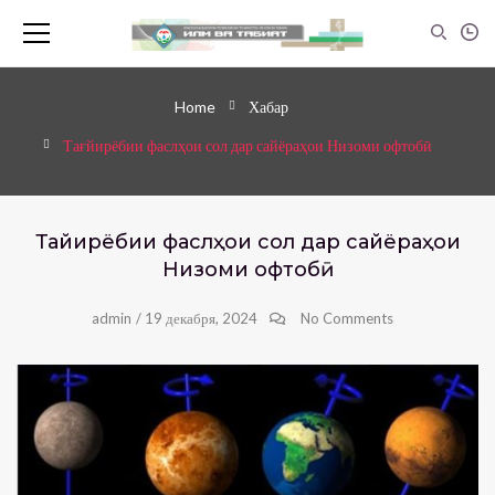
Home
Хабар
Тағйирёбии фаслҳои сол дар сайёраҳои Низоми офтобӣ
Тағйирёбии фаслҳои сол дар сайёраҳои
Низоми офтобӣ
admin
/
19 декабря, 2024
No Comments