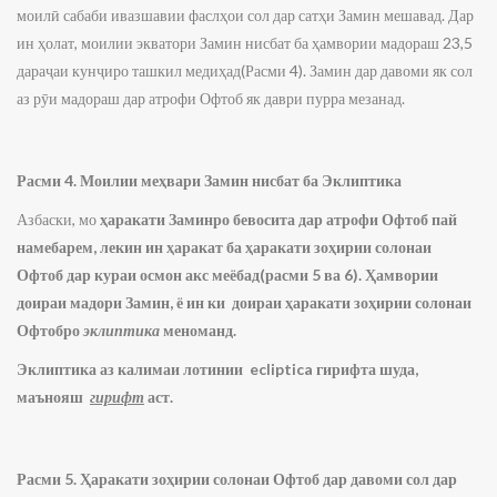
моилӣ сабаби ивазшавии фаслҳои сол дар сатҳи Замин мешавад. Дар
ин ҳолат, моилии экватори Замин нисбат ба ҳамвории мадораш 23,5
дараҷаи кунҷиро ташкил медиҳад(Расми 4). Замин дар давоми як сол
аз рӯи мадораш дар атрофи Офтоб як даври пурра мезанад.
Расми 4. Моилии меҳвари Замин нисбат ба Эклиптика
Азбаски, мо
ҳ
аракати Заминро бевосита дар атрофи Офтоб пай
намебарем, лекин ин
ҳ
аракат ба
ҳаракати
зо
ҳ
ирии
солонаи
Офтоб
дар кураи осмон акс меёбад(расми 5 ва 6).
Ҳ
амвории
доираи мадори Замин, ё ин ки доираи
ҳаракати
зо
ҳ
ирии
солонаи
Офтоб
ро
э
клиптика
меноманд.
Эклиптика аз
калимаи
лотин
ии
ecliptica
гирифта шуда,
маънояш
гирифт
аст.
Расми 5. Ҳаракати зоҳирии солонаи Офтоб дар давоми сол дар