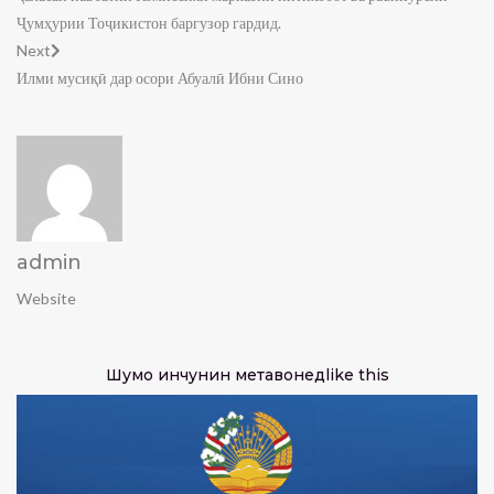
Ҷумҳурии Тоҷикистон баргузор гардид.
Next
Илми мусиқӣ дар осори Абуалӣ Ибни Сино
admin
Website
Шумо инчунин метавонед
like this