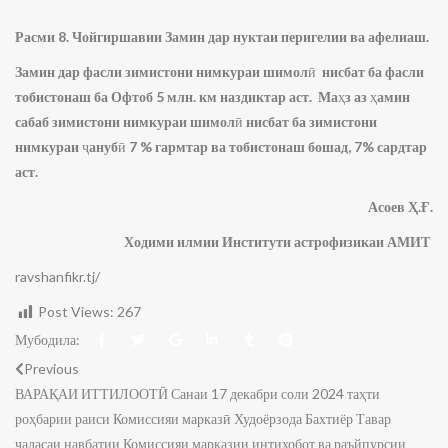
Расми 8. Чойгиршавии Замин дар нуктаи перигелии ва афелиаш.
Замин дар фасли зимистони нимкураи шимол
ӣ
нисбат ба фасли
тобистонаш ба Офтоб 5 млн. км наздиктар аст. Ма
ҳ
з аз
ҳ
амин
сабаб зимистони нимкураи шимол
ӣ
нисбат ба зимистони
нимкураи
ҷ
ануб
ӣ
7 % гармтар ва тобистонаш бошад, 7% сардтар
аст.
Асоев Ҳ.Ғ.
Ходими илмии Институти астрофизикаи АМИТ
ravshanfikr.tj/
Post Views:
267
Мубодила:
Previous
ВАРАҚАИ ИТТИЛООТӢ Санаи 17 декабри соли 2024 таҳти
роҳбарии раиси Комиссияи марказӣ Худоёрзода Бахтиёр Тавар
ҷаласаи навбатии Комиссияи марказии интихобот ва раъйпурсии