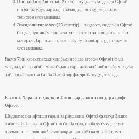
Инқилоби тобистона
(22 июн) – нуқтаест, ки дар он Офтоб
нисбат ба уфуқ дар ҳадди баландтарини худ мерасад ва
тобистон оғоз мешавад.
Эътидоли тирамоҳӣ
(23 сентябр) – нуқтаест, ки дар он Офтоб
боз дар нуқтаи бурриши хатҳои экватор ва эклиптика қарор
мегирад. Дар ин ҳолат, боз шабу рӯз баробар шуда, тирамоҳ
оғоз мешавад.
Расми 7 ин ҳаракати ҳақиқии Заминро дар атрофи Офтоб ифода
мекунад, ки аз сабаби моил будани тири чархзанӣ вобаста ба мавқеъи
ҷойгиршавиаш нисбат ба Офтоб чор фаслро ба вуҷуд меорад.
Расми 7. Ҳаракати ҳақиқии Замин дар давоми сол дар атрофи
Офтоб.
Шиддатнокии афтиши гармӣ ва равшании Офтоб ба сатҳи Замин
вобаста ба баландии Офтоб нисбат ба уфуқ ин ба ду бузургӣ: яке
давомияти равшаннокӣ, яъне даврмнокии рӯз ва дигаре синуси