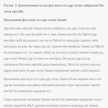
Расми
3.
Давомнокии
сол
ва
фаслҳои
сол
дар
сатҳи
сайёраҳои
Ни
зоми
офтобӣ
.
Ивазшавии фаслҳои сол дар сатҳи Замин
Дар Низоми офтобӣ Замин ягона сайёраест, ки дар сатҳи он ҳаёт
мавҷуд аст. Ин ҳам бесабаб нест, зеро Замин нисбат ба Офтоб дар
масофае ҷойгир шудааст, ки он аз Офтоб на миқдори гармии зиёд
мегираду на кам. Ба таври дигар, гармии мегирифтаи Замин аз Офтоб
ин муътадил аст. Аз ҳамин сабаб об, ки асоси ҳаётро ташкил медиҳад,
дар сатҳи Замин дар се шакл во мехӯрад. Ин ҳолат дар дигар
сайёраҳои Низоми офтобӣ дида намешавад. Маҳз бо чунин шаклҳо
қарор доштани об дар сатҳи Замин пайдоиши ҳаётро сабаб шудааст.
Ивазшавии фаслҳои сол ҳам дар сатҳи Замин бо як мароми хосса ин
дар як вазъияти мувофиқ хобидани моилии тири чархзании Замин
нисбат ба ҳамвории мадораш аст.
Тири чархзании меҳвари Замин нисбат ба ҳамвории мадораш таҳти
кунҷи тақрибан 66,5 дараҷаи кунҷиро ташкил медиҳад, ки ҳамин