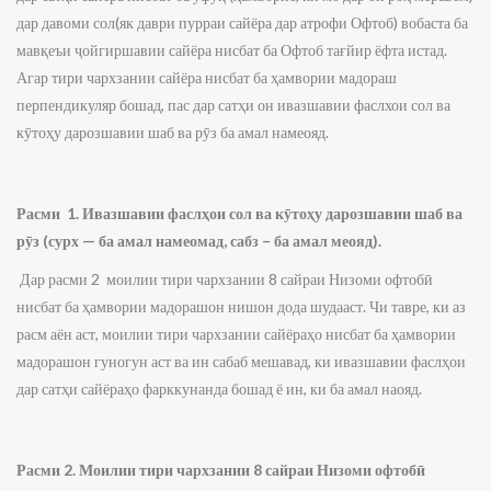
дар давоми сол(як даври пурраи сайёра дар атрофи Офтоб) вобаста ба
мавқеъи ҷойгиршавии сайёра нисбат ба Офтоб тағйир ёфта истад.
Агар тири чархзании сайёра нисбат ба ҳамвории мадораш
перпендикуляр бошад, пас дар сатҳи он ивазшавии фаслхои сол ва
кӯтоҳу дарозшавии шаб ва рӯз ба амал намеояд.
Расми 1. Ивазшавии фаслҳои сол ва кӯтоҳу дарозшавии шаб ва
рӯз (сурх — ба амал намеомад, сабз – ба амал меояд).
Дар расми 2 моилии тири чархзании 8 сайраи Низоми офтобӣ
нисбат ба ҳамвории мадорашон нишон дода шудааст. Чи тавре, ки аз
расм аён аст, моилии тири чархзании сайёраҳо нисбат ба ҳамвории
мадорашон гуногун аст ва ин сабаб мешавад, ки ивазшавии фаслҳои
дар сатҳи сайёраҳо фарккунанда бошад ё ин, ки ба амал наояд.
Расми 2. Моилии тири чархзании 8 сайраи Низоми офтобӣ