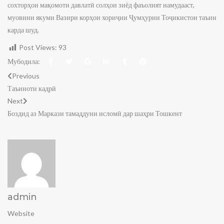
сохторҳои мақомоти давлатӣ солҳои зиёд фаъолият намудааст,
муовини якуми Вазири корҳои хориҷии Ҷумҳурии Тоҷикистон таъин
карда шуд.
Post Views:
93
Мубодила:
Previous
Таъиноти кадрӣ
Next
Боздид аз Маркази тамаддуни исломӣ дар шаҳри Тошкент
admin
Website