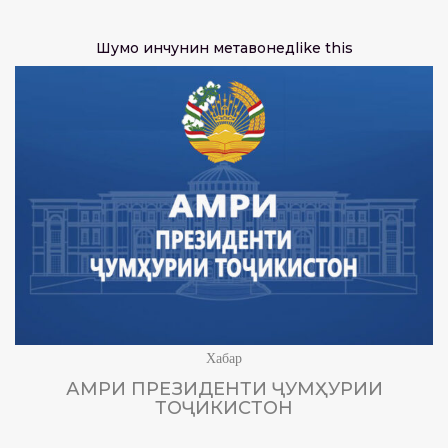
Шумо инчунин метавонед
like this
Хабар
АМРИ ПРЕЗИДЕНТИ ҶУМҲУРИИ
ТОҶИКИСТОН