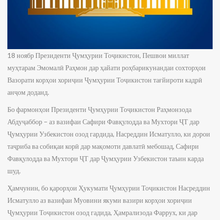
18 ноябр Президенти Ҷумҳурии Тоҷикистон, Пешвои миллат
муҳтарам Эмомалӣ Раҳмон дар ҳайати роҳбарикунандаи сохторҳои
Вазорати корҳои хориҷии Ҷумҳурии Тоҷикистон тағйироти кадрӣ
анҷом доданд.
Бо фармонҳои Президенти Ҷумҳурии Тоҷикистон Раҳмонзода
Абдуҷаббор – аз вазифаи Сафири Фавқулодда ва Мухтори ҶТ дар
Ҷумҳурии Узбекистон озод гардида, Насреддин Исматулло, ки дорои
таҷриба ва собиқаи корӣ дар мақомоти давлатӣ мебошад, Сафири
Фавқулодда ва Мухтори ҶТ дар Ҷумҳурии Узбекистон таъин карда
шуд.
Ҳамчунин, бо қарорҳои Ҳукумати Ҷумҳурии Тоҷикистон Насреддин
Исматулло аз вазифаи Муовини якуми вазири корҳои хориҷии
Ҷумҳурии Тоҷикистон озод гадида, Ҳамрализода Фаррух, ки дар