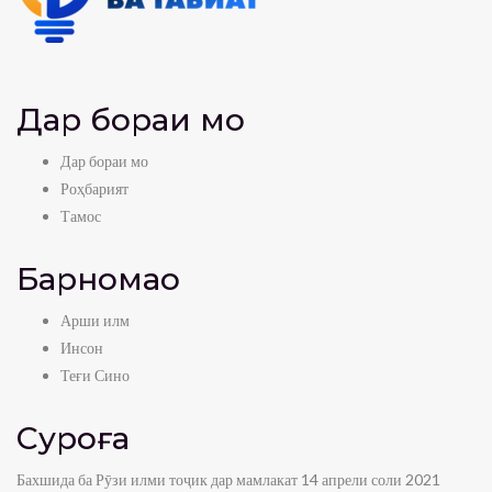
Дар бораи мо
Дар бораи мо
Роҳбарият
Тамос
Барномаҳо
Арши илм
Инсон
Теғи Сино
Суроға
Бахшида ба Рӯзи илми тоҷик дар мамлакат 14 апрели соли 2021