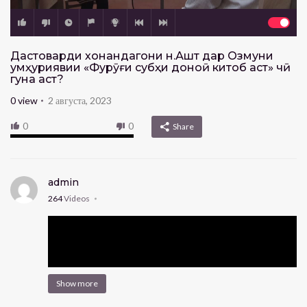
Дастоварди хонандагони н.Ашт дар Озмуни
ҷумҳуриявии «Фурӯғи субҳи доноӣ китоб аст» чӣ
гуна аст?
0
view
2 августа, 2023
0
0
Share
admin
264
Videos
Show more