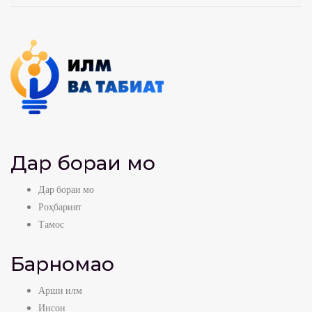
Дар бораи мо
Дар бораи мо
Роҳбарият
Тамос
Барномаҳо
Арши илм
Инсон