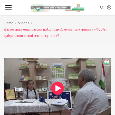
Home
»
Videos
»
Дастоварди хонандагони н.Ашт дар Озмуни ҷумҳуриявии «Фурӯғи
субҳи доноӣ китоб аст» чӣ гуна аст?