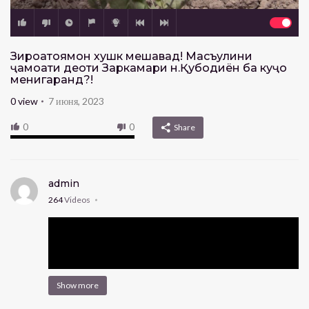
Зироатҳоямон хушк мешавад! Масъулини
ҷамоати деҳоти Заркамари н.Қубодиён ба куҷо
менигаранд?!
0
view
7 июня, 2023
0
0
Share
admin
264
Videos
Show more