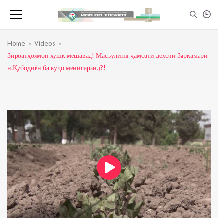
Home
»
Videos
»
Зироатҳоямон хушк мешавад! Масъулини ҷамоати деҳоти Заркамари
н.Қубодиён ба куҷо менигаранд?!