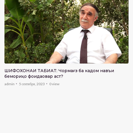
ШИФОХОНАИ ТАБИАТ: Чормағз ба кадом навъи
бемориҳо фоидаовар аст?
admin
5 сентября, 2023
0
view