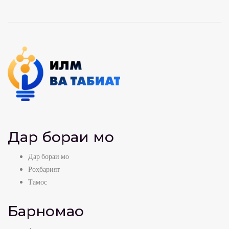
Дар бораи мо
Дар бораи мо
Роҳбарият
Тамос
Барномаҳо