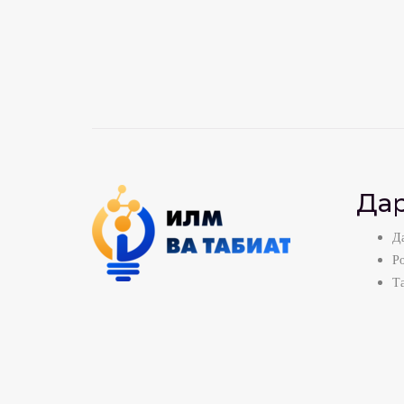
Дар
Да
Р
Т