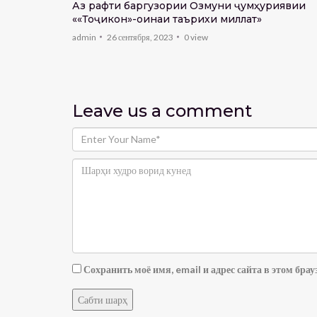
Аз рафти баргузории Озмуни ҷумҳуриявии
««Тоҷикон»-оинаи таърихи миллат»
admin
26 сентября, 2023
0
view
самти
авад?
Leave us
a comment
Сохранить моё имя, email и адрес сайта в этом бр