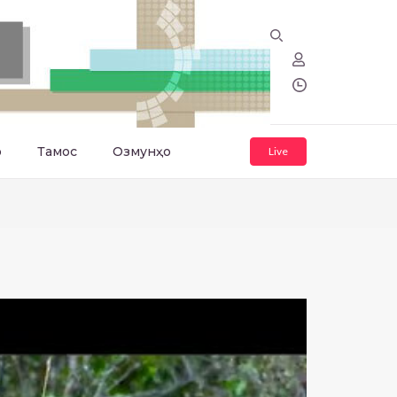
о
Тамос
Озмунҳо
Live