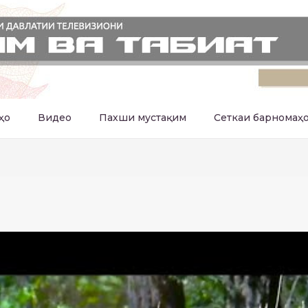
ҳо
Видео
Пахши мустақим
Сеткаи барномаҳ