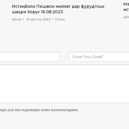
Ма
Истиқболи Пешвои миллат дар фурудгоҳи
ис
шаҳри Хоруғ 16.08.2023
«Д
ad
admin
15 августа, 2023
0
view
аузере для последующих моих комментариев.