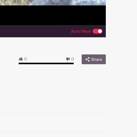
Auto Next
0
0
Share