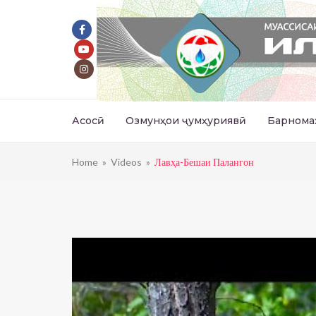
Асосӣ
Озмунҳои ҷумҳуриявӣ
Барнома
Home
»
Videos
»
Лавҳа-Бешаи Палангон