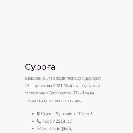
Суроға
Бахшида ба Рӯзи илми тоҷик дар мамлакат
14 апрели соли 2021 Муассисаи давлатии
телевизиони Тоҷикистон - ТВ «Илм ва
табиат» ба фаъолият оғоз намуд.
Суроға:
Душанбе, к. Шероз 31
Тел:
37 2214913
Email:
info@ivt.tj