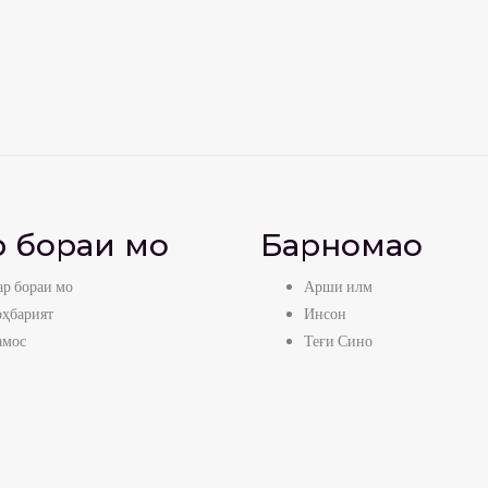
 бораи мо
Барномаҳо
р бораи мо
Арши илм
оҳбарият
Инсон
амос
Теғи Сино