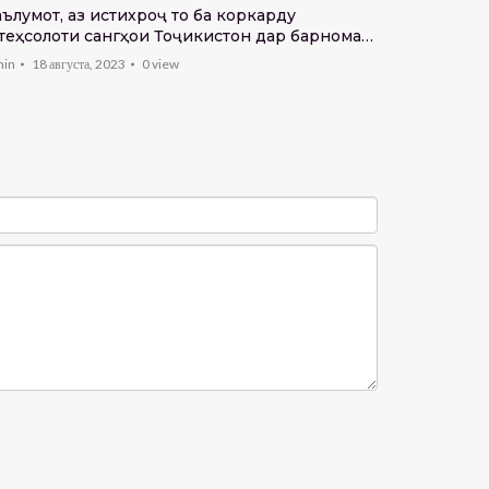
ЧЕҲРАҲОИ
ълумот, аз истихроҷ то ба коркарду
теҳсолоти сангҳои Тоҷикистон дар барномаи
admin
21 се
ар дили санг»
min
18 августа, 2023
0
view