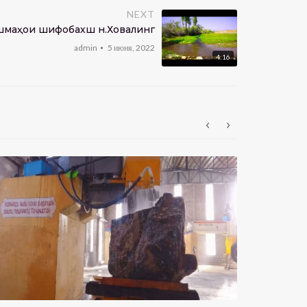
NEXT
шмаҳои шифобахш н.Ховалинг
admin
5 июня, 2022
4:16