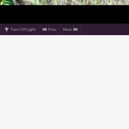
Turn Off Light
Prev
Next