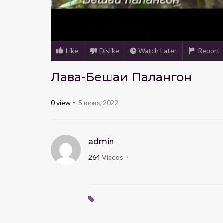
Like
Dislike
Watch Later
Report
Лавҳа-Бешаи Палангон
0
view
5 июня, 2022
admin
264
Videos