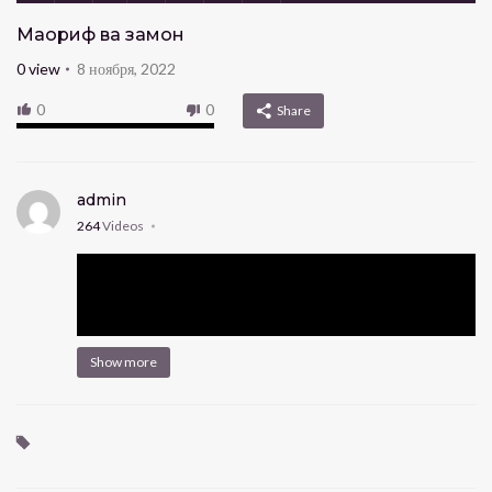
Маориф ва замон
0
view
8 ноября, 2022
0
0
Share
admin
264
Videos
Show more