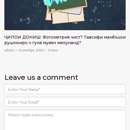
ҶИЛОИ ДОНИШ: Фотометрия чист? Тавсифи манбъҳои
рушноиро чӣ гуна муаян мекунанд?
admin
4 сентября, 2023
0
view
Leave us
a comment