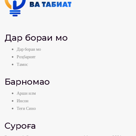
Дар бораи мо
Дар бораи мо
Роҳбарият
Тамос
Барномаҳо
Арши илм
Инсон
Теғи Сино
Суроға