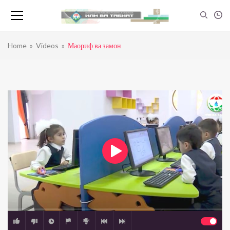
Home
»
Videos
»
Маориф ва замон