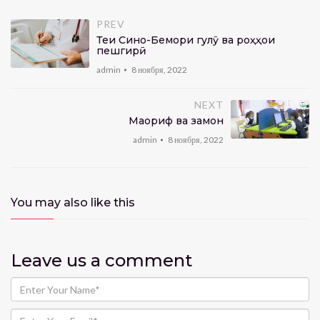
PREV
Теғи Сино-Бемори гулӯ ва роҳҳои
пешгирӣ
admin
8 ноября, 2022
NEXT
Маориф ва замон
admin
8 ноября, 2022
You may also like this
Leave us
a comment