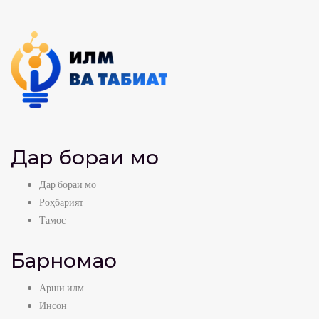
Дар бораи мо
Дар бораи мо
Роҳбарият
Тамос
Барномаҳо
Арши илм
Инсон