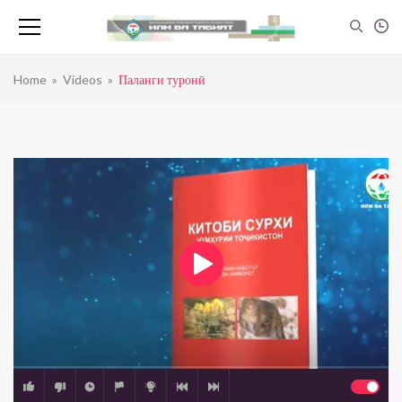
Home
»
Videos
»
Паланги туронӣ