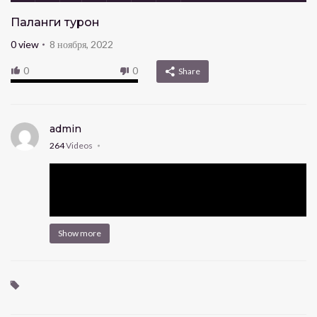
Паланги туронӣ
0
view
8 ноября, 2022
0
0
Share
admin
264
Videos
Show more